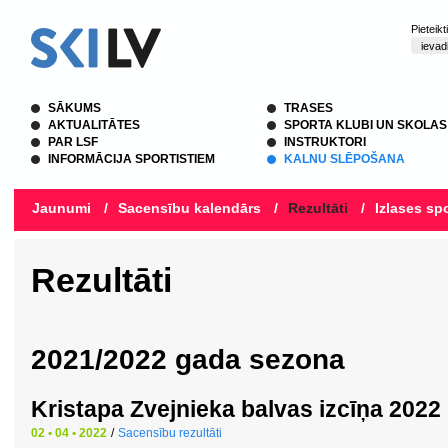
Pieteik
SĀKUMS
TRASES
AKTUALITĀTES
SPORTA KLUBI UN SKOLAS
PAR LSF
INSTRUKTORI
INFORMĀCIJA SPORTISTIEM
KALNU SLĒPOŠANA
Jaunumi
/
Sacensību kalendārs
/
Rezultāti
/
Izlases spo
Rezultāti
2021/2022 gada sezona
Kristapa Zvejnieka balvas izcīņa 2022
02 • 04 • 2022
/
Sacensību rezultāti