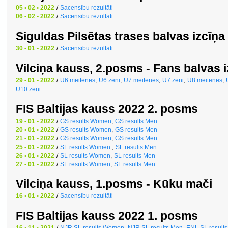
05 • 02 • 2022
/
Sacensību rezultāti
06 • 02 • 2022
/
Sacensību rezultāti
Siguldas Pilsētas trases balvas izcīņa
30 • 01 • 2022
/
Sacensību rezultāti
Vilciņa kauss, 2.posms - Fans balvas 
29 • 01 • 2022
/
U6 meitenes
,
U6 zēni
,
U7 meitenes
,
U7 zēni
,
U8 meitenes
,
U10 zēni
FIS Baltijas kauss 2022 2. posms
19 • 01 • 2022
/
GS results Women
,
GS results Men
20 • 01 • 2022
/
GS results Women
,
GS results Men
21 • 01 • 2022
/
GS results Women
,
GS results Men
25 • 01 • 2022
/
SL results Women
,
SL results Men
26 • 01 • 2022
/
SL results Women
,
SL results Men
27 • 01 • 2022
/
SL results Women
,
SL results Men
Vilciņa kauss, 1.posms - Kūku mači
16 • 01 • 2022
/
Sacensību rezultāti
FIS Baltijas kauss 2022 1. posms
16 • 11 • 2021
/
NJR SL results Women
,
NJR SL results Men
,
ENL SL result