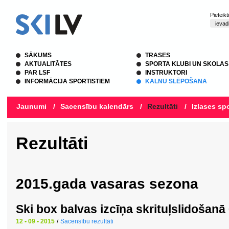
Pieteik
SĀKUMS
TRASES
AKTUALITĀTES
SPORTA KLUBI UN SKOLAS
PAR LSF
INSTRUKTORI
INFORMĀCIJA SPORTISTIEM
KALNU SLĒPOŠANA
Jaunumi
/
Sacensību kalendārs
/
Rezultāti
/
Izlases spo
Rezultāti
2015.gada vasaras sezona
Ski box balvas izcīņa skrituļslidošan
12 • 09 • 2015
/
Sacensību rezultāti