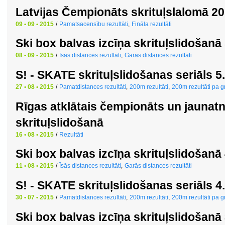
Latvijas Čempionāts skrituļslalomā 2
09 • 09 • 2015
/
Pamatsacensību rezultāti
,
Fināla rezultāti
Ski box balvas izcīņa skrituļslidošan
08 • 09 • 2015
/
Īsās distances rezultāti
,
Garās distances rezultāti
S! - SKATE skrituļslidošanas seriāls 
27 • 08 • 2015
/
Pamatdistances rezultāti
,
200m rezultāti
,
200m rezultāti pa 
Rīgas atklātais čempionāts un jaunat
skrituļslidošanā
16 • 08 • 2015
/
Rezultāti
Ski box balvas izcīņa skrituļslidošan
11 • 08 • 2015
/
Īsās distances rezultāti
,
Garās distances rezultāti
S! - SKATE skrituļslidošanas seriāls 
30 • 07 • 2015
/
Pamatdistances rezultāti
,
200m rezultāti
,
200m rezultāti pa 
Ski box balvas izcīņa skrituļslidošan