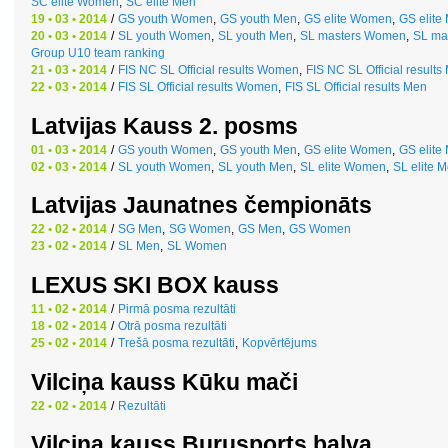
SC elite Women
,
SC elite Men
19 • 03 • 2014
/
GS youth Women
,
GS youth Men
,
GS elite Women
,
GS elite
20 • 03 • 2014
/
SL youth Women
,
SL youth Men
,
SL masters Women
,
SL ma
Group U10 team ranking
21 • 03 • 2014
/
FIS NC SL Official results Women
,
FIS NC SL Official results
22 • 03 • 2014
/
FIS SL Official results Women
,
FIS SL Official results Men
Latvijas Kauss 2. posms
01 • 03 • 2014
/
GS youth Women
,
GS youth Men
,
GS elite Women
,
GS elite
02 • 03 • 2014
/
SL youth Women
,
SL youth Men
,
SL elite Women
,
SL elite 
Latvijas Jaunatnes čempionāts
22 • 02 • 2014
/
SG Men
,
SG Women
,
GS Men
,
GS Women
23 • 02 • 2014
/
SL Men
,
SL Women
LEXUS SKI BOX kauss
11 • 02 • 2014
/
Pirmā posma rezultāti
18 • 02 • 2014
/
Otrā posma rezultāti
25 • 02 • 2014
/
Trešā posma rezultāti
,
Kopvērtējums
Vilciņa kauss Kūku mači
22 • 02 • 2014
/
Rezultāti
Vilciņa kauss Burusports balva