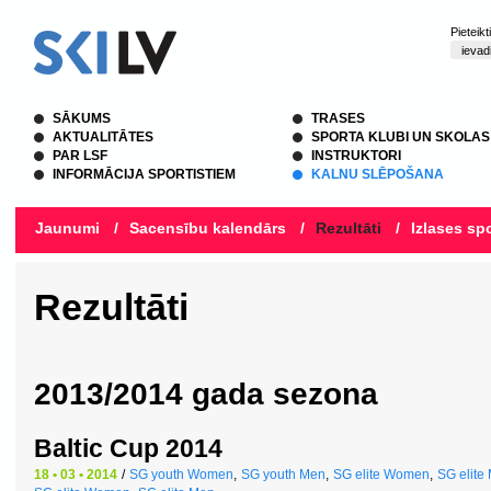
Pieteik
SĀKUMS
TRASES
AKTUALITĀTES
SPORTA KLUBI UN SKOLAS
PAR LSF
INSTRUKTORI
INFORMĀCIJA SPORTISTIEM
KALNU SLĒPOŠANA
Jaunumi
/
Sacensību kalendārs
/
Rezultāti
/
Izlases spo
Rezultāti
2013/2014 gada sezona
Baltic Cup 2014
18 • 03 • 2014
/
SG youth Women
,
SG youth Men
,
SG elite Women
,
SG elite