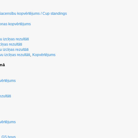
Sacensību kopvērtējums / Cup standings
onas kopvērtējums
izcīņas rezultāti
ņas rezultāti
izcīņas rezultāti
 izcīņas rezultāti
,
Kopvērtējums
anā
vērtējums
zultāti
vērtējums
,
GS boys