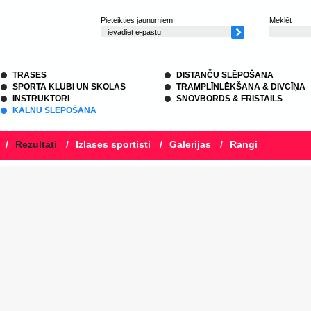
Pieteikties jaunumiem
Meklēt
TRASES
DISTANČU SLĒPOŠANA
SPORTA KLUBI UN SKOLAS
TRAMPLĪNLĒKŠANA & DIVCĪŅA
INSTRUKTORI
SNOVBORDS & FRĪSTAILS
KALNU SLĒPOŠANA
/
Rezultāti
/
Izlases sportisti
/
Galerijas
/
Rangi