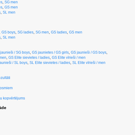
es
,
SG men
es
,
GS men
s
,
SL men
,
GS boys
,
SG ladies
,
SG men
,
GS ladies
,
GS men
s
,
SL men
jaunieši / SG boys
,
GS jaunietes / GS girls
,
GS jaunieši / GS boys
,
/ men
,
GS Elite sievietes / ladies
,
GS Elite vīrieši / men
aunieši / SL boys
,
SL Elite sievietes / ladies
,
SL Elite vīrieši / men
zultāti
posmiem
u kopvērtējums
āde