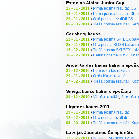
Estonian Alpine Junior Cup
15 • 01 • 2011
/
Pirmā posma rezultāti GS
16 • 01 • 2011
/
Pirmā posma rezultāti SL
,
29 • 01 • 2011
/
Otrā posma rezultāti GS
06 • 03 • 2011
/
Trešā posma rezultāti
,
Sez
Carlsberg kauss
12 • 01 • 2011
/
Pirmā posma SKI BOX balvu 
25 • 01 • 2011
/
Otrā posma BOSH balvu izcī
15 • 02 • 2011
/
Trešā posma SKI BOX balvu 
26 • 02 • 2011
/
Ceturtā posma BOSCH balvu
Anda Kordes kauss kalnu slēpoš
31 • 12 • 2010
/
Pirmās kārtas rezultāti
29 • 01 • 2011
/
Otrās kārtas rezultāti
27 • 02 • 2011
/
Trešā posma rezultāti
,
Kop
Sniega kauss kalnu slēpošanā
30 • 12 • 2010
/
Vīriešu rezultāti
,
Sieviešu re
Līgatnes kauss 2011
29 • 01 • 2011
/
Pirmā posma rezultāti
12 • 02 • 2011
/
Otrā posma rezultāti
05 • 03 • 2011
/
Trešā posma rezultāti
,
Kop
Latvijas Jaunatnes Čempionāts
12 • 02 • 2011
/
SG girls
,
SG boys
,
GS girls