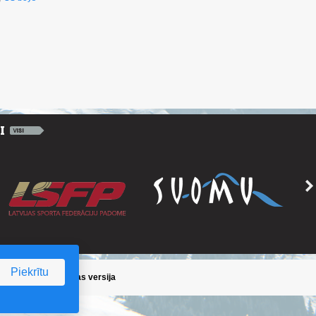
Piekrītu
ika
/
Iepriekšējā lapas versija