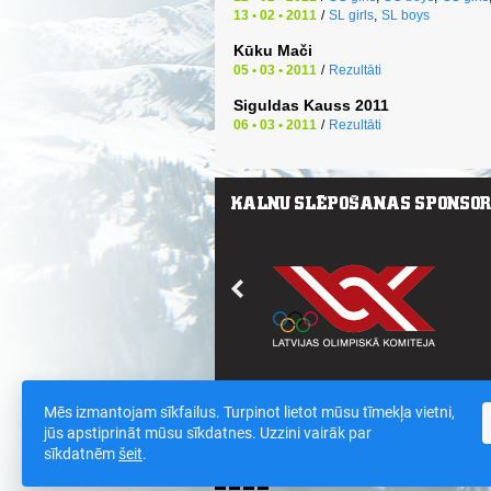
13 • 02 • 2011
/
SL girls
,
SL boys
Kūku Mači
05 • 03 • 2011
/
Rezultāti
Siguldas Kauss 2011
06 • 03 • 2011
/
Rezultāti
Mēs izmantojam sīkfailus. Turpinot lietot mūsu tīmekļa vietni,
Saites
/
Sīkdatnes un datu drošības polit
jūs apstiprināt mūsu sīkdatnes. Uzzini vairāk par
sīkdatnēm
šeit
.