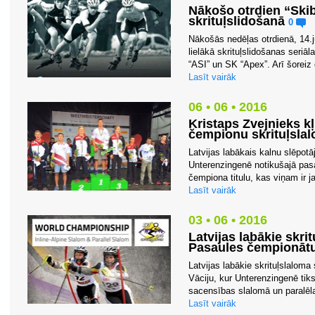
Nākošo otrdien “Ski
skrituļslidošanā
0
Nākošās nedēļas otrdienā, 14.j
lielākā skrituļslidošanas seriā
“ASI” un SK “Apex”. Arī šoreiz 
Lasīt vairāk
06 • 06 • 2016
Kristaps Zvejnieks kļ
čempionu skrituļsla
Latvijas labākais kalnu slēpotā
Unterenzingenē notikušajā pasa
čempiona titulu, kas viņam ir ja
Lasīt vairāk
03 • 06 • 2016
Latvijas labākie skri
Pasaules čempionāt
Latvijas labākie skrituļslaloma
Vāciju, kur Unterenzingenē ti
sacensības slalomā un paralēlaj
Lasīt vairāk