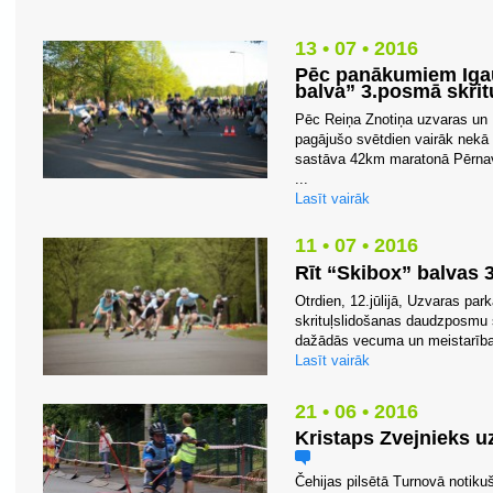
13 • 07 • 2016
Pēc panākumiem Igau
balva” 3.posmā skrit
Pēc Reiņa Znotiņa uzvaras un 
pagājušo svētdien vairāk nekā
sastāva 42km maratonā Pērnavā
...
Lasīt vairāk
11 • 07 • 2016
Rīt “Skibox” balvas 
Otrdien, 12.jūlijā, Uzvaras park
skrituļslidošanas daudzposmu s
dažādās vecuma un meistarības
Lasīt vairāk
21 • 06 • 2016
Kristaps Zvejnieks u
Čehijas pilsētā Turnovā notik