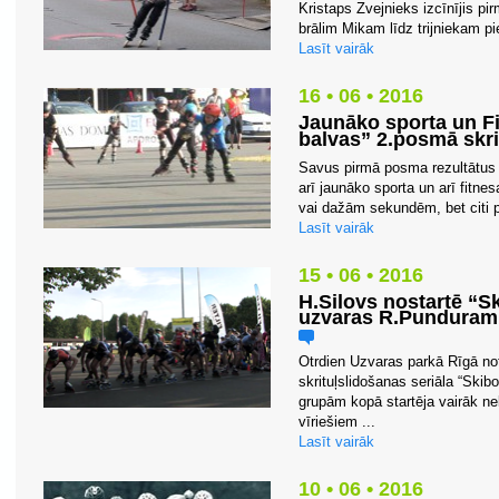
Kristaps Zvejnieks izcīnījis p
brālim Mikam līdz trijniekam pie
Lasīt vairāk
16 • 06 • 2016
Jaunāko sporta un Fi
balvas” 2.posmā skri
Savus pirmā posma rezultātus u
arī jaunāko sporta un arī fitnes
vai dažām sekundēm, bet citi 
Lasīt vairāk
15 • 06 • 2016
H.Silovs nostartē “S
uzvaras R.Punduram 
Otrdien Uzvaras parkā Rīgā no
skrituļslidošanas seriāla “Ski
grupām kopā startēja vairāk nek
vīriešiem ...
Lasīt vairāk
10 • 06 • 2016