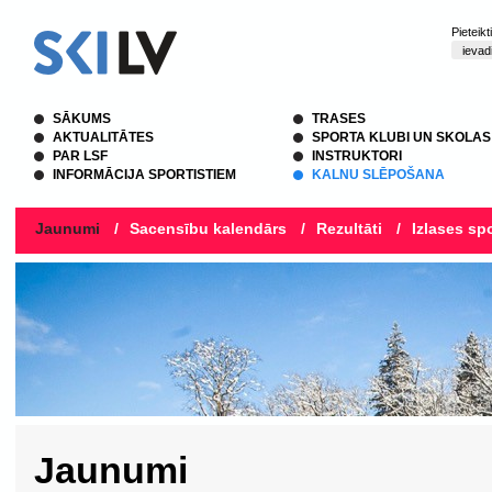
Pieteik
SĀKUMS
TRASES
AKTUALITĀTES
SPORTA KLUBI UN SKOLAS
PAR LSF
INSTRUKTORI
INFORMĀCIJA SPORTISTIEM
KALNU SLĒPOŠANA
Jaunumi
/
Sacensību kalendārs
/
Rezultāti
/
Izlases spo
Jaunumi