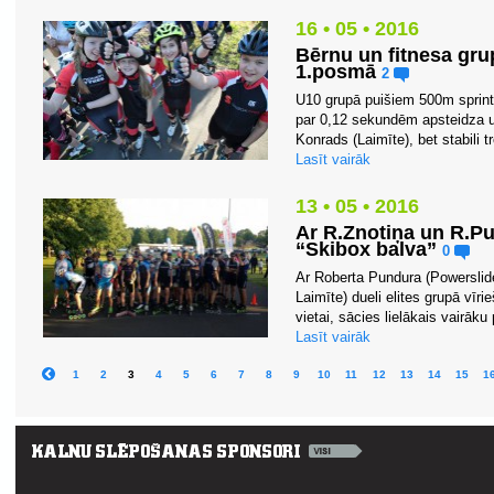
16 • 05 • 2016
Bērnu un fitnesa gru
1.posmā
2
U10 grupā puišiem 500m sprintā
par 0,12 sekundēm apsteidza un
Konrads (Laimīte), bet stabili 
Lasīt vairāk
13 • 05 • 2016
Ar R.Znotiņa un R.Pu
“Skibox balva”
0
Ar Roberta Pundura (Powerslide
Laimīte) dueli elites grupā vīri
vietai, sācies lielākais vairāku
Lasīt vairāk
1
2
3
4
5
6
7
8
9
10
11
12
13
14
15
1