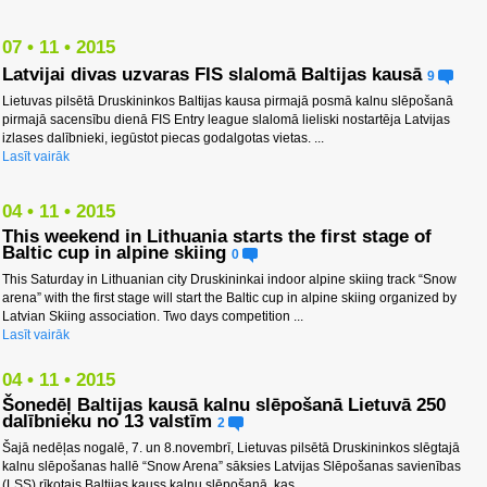
07 • 11 • 2015
Latvijai divas uzvaras FIS slalomā Baltijas kausā
9
Lietuvas pilsētā Druskininkos Baltijas kausa pirmajā posmā kalnu slēpošanā
pirmajā sacensību dienā FIS Entry league slalomā lieliski nostartēja Latvijas
izlases dalībnieki, iegūstot piecas godalgotas vietas. ...
Lasīt vairāk
04 • 11 • 2015
This weekend in Lithuania starts the first stage of
Baltic cup in alpine skiing
0
This Saturday in Lithuanian city Druskininkai indoor alpine skiing track “Snow
arena” with the first stage will start the Baltic cup in alpine skiing organized by
Latvian Skiing association. Two days competition ...
Lasīt vairāk
04 • 11 • 2015
Šonedēļ Baltijas kausā kalnu slēpošanā Lietuvā 250
dalībnieku no 13 valstīm
2
Šajā nedēļas nogalē, 7. un 8.novembrī, Lietuvas pilsētā Druskininkos slēgtajā
kalnu slēpošanas hallē “Snow Arena” sāksies Latvijas Slēpošanas savienības
(LSS) rīkotais Baltijas kauss kalnu slēpošanā, kas ...