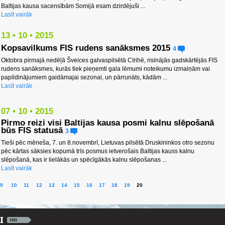
Baltijas kausa sacensībām Somijā esam dzirdējuši ...
Lasīt vairāk
13 • 10 • 2015
Kopsavilkums FIS rudens sanāksmes 2015
4
Oktobra pirmajā nedēļā Šveices galvaspilsētā Cīrihē, risinājās gadskārtējās FIS
rudens sanāksmes, kurās tiek pieņemti gala lēmumi noteikumu izmaiņām vai
papildinājumiem gaidāmajai sezonai, un pārrunāts, kādām ...
Lasīt vairāk
07 • 10 • 2015
Pirmo reizi visi Baltijas kausa posmi kalnu slēpošanā
būs FIS statusā
3
Tieši pēc mēneša, 7. un 8.novembrī, Lietuvas pilsētā Druskininkos otro sezonu
pēc kārtas sāksies kopumā trīs posmus ietverošais Baltijas kauss kalnu
slēpošanā, kas ir lielākās un spēcīgākās kalnu slēpošanas ...
Lasīt vairāk
9
10
11
12
13
14
15
16
17
18
19
20