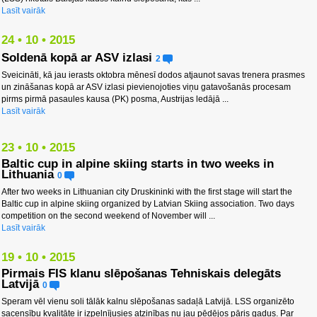
Lasīt vairāk
24 • 10 • 2015
Soldenā kopā ar ASV izlasi
2
Sveicināti, kā jau ierasts oktobra mēnesī dodos atjaunot savas trenera prasmes
un zināšanas kopā ar ASV izlasi pievienojoties viņu gatavošanās procesam
pirms pirmā pasaules kausa (PK) posma, Austrijas ledājā ...
Lasīt vairāk
23 • 10 • 2015
Baltic cup in alpine skiing starts in two weeks in
Lithuania
0
After two weeks in Lithuanian city Druskininki with the first stage will start the
Baltic cup in alpine skiing organized by Latvian Skiing association. Two days
competition on the second weekend of November will ...
Lasīt vairāk
19 • 10 • 2015
Pirmais FIS klanu slēpošanas Tehniskais delegāts
Latvijā
0
Speram vēl vienu soli tālāk kalnu slēpošanas sadaļā Latvijā. LSS organizēto
sacensību kvalitāte ir izpelnījusies atzinības nu jau pēdējos pāris gadus. Par