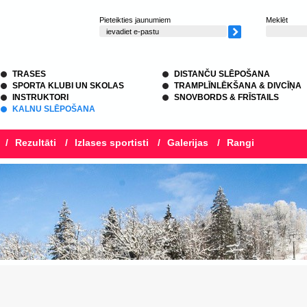
Pieteikties jaunumiem
Meklēt
TRASES
DISTANČU SLĒPOŠANA
SPORTA KLUBI UN SKOLAS
TRAMPLĪNLĒKŠANA & DIVCĪŅA
INSTRUKTORI
SNOVBORDS & FRĪSTAILS
KALNU SLĒPOŠANA
/
Rezultāti
/
Izlases sportisti
/
Galerijas
/
Rangi