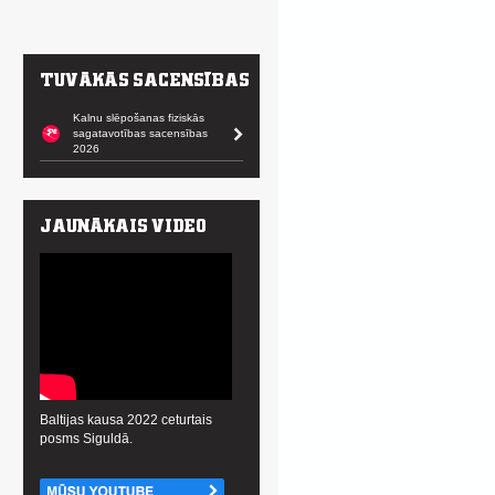
Kalnu slēpošanas fiziskās
sagatavotības sacensības
2026
Baltijas kausa 2022 ceturtais
posms Siguldā.