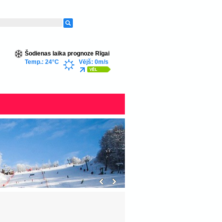
Šodienas laika prognoze Rīgai
Temp.: 24°C
Vējš: 0m/s