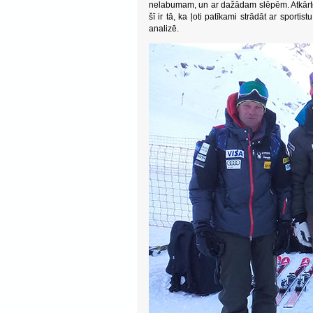
nelabumam, un ar dažādam slēpēm. Atkārtoju
šī ir tā, ka ļoti patīkami strādāt ar sport
analizē.