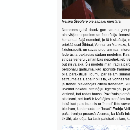
Reisija Štieglere pie zābaku meistara
Nometnes gaitā daudz gan sarunu, gan pārd
atsevišķiem sportiem un federāciju. Iemesl
komandai šajā nometnē, jo tā ir situācija, n
priekšā esot Šifrinai, Vonnai un Mankuzo, ka
fizioterapeiti, un savas programmas. Intere
federācija pakļaujas šādam modelim. Katr
strīpas treneru uzmanības nepietiek, jeb tr
būtiski vājāka. Šis modelis manī radīja pā
personālu gadījumā, kad sportiste traumēj
bija parakstījusi līgumu par lielām summ
satraumējās. Dabā ir bijis tā, ka Vonnas tr
ja treneri pievienojas citiem treneriem, k
izveidot nekādu stratēģiju ilgtermiņā, jo
virzienā, tad rodas haoss. Pozitīvais piemēr
attieksmi, bet kurš ir izvēlējies trenēties 
laikā kad pats braucis ar “head” licis s
biedram, kas braucis ar “head” Endrju Veib
paša treniņu procesā. Atceros, ka kādā inter
tik ātri, atbildēja, ka tas ir pateicoties tam, 