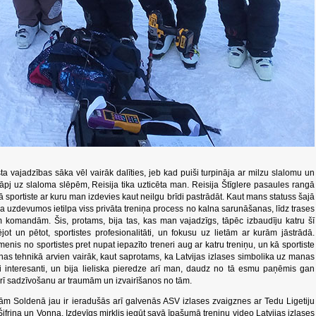
a vajadzības sāka vēl vairāk dalīties, jeb kad puiši turpināja ar milzu slalomu un
ākāpj uz slaloma slēpēm, Reisija tika uzticēta man. Reisija Štīglere pasaules rangā
ākā sportiste ar kuru man izdevies kaut neilgu brīdi pastrādāt. Kaut mans statuss šajā
rba uzdevumos ietilpa viss privāta treniņa process no kalna sarunāšanas, līdz trases
m komandām. Šis, protams, bija tas, kas man vajadzīgs, tāpēc izbaudīju katru šī
tējot un pētot, sportistes profesionalitāti, un fokusu uz lietām ar kurām jāstrādā.
īmenis no sportistes pret nupat iepazīto treneri aug ar katru treniņu, un kā sportiste
nas tehnikā arvien vairāk, kaut saprotams, ka Latvijas izlases simbolika uz manas
i interesanti, un bija lieliska pieredze arī man, daudz no tā esmu paņēmis gan
arī sadzīvošanu ar traumām un izvairīšanos no tām.
m Soldenā jau ir ieradušās arī galvenās ASV izlases zvaigznes ar Tedu Ligetiju
ifrina un Vonna. Izdevīgs mirklis iegūt savā īpašumā treniņu video Latvijas izlases