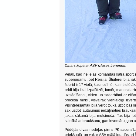
Dinārs kopā ar ASV izlases treneriem
Vēlāk, kad nelielās komandas katra sportist
supergigantu, bet Reisijai Štīglerei bija j
šobrīd ir 17 vietā, kas nozīmē, ka ir titulēt
brīdī bija tikai izpalīdzēt, tomēr, manos da
uzstādīšanai, video un sadarbībai ar citā
procesa mirkli, visvairāk vienlaicīgi izvēr
Visinteresantāk bija vērot to, kā uzticības l
sāk uzdot jautājumus iedziļinoties braukša
jakas sākumā bija mulsinoša. Tas bija ļot
saistībā ar braukšanu, gan inventāru, gan 
Pēdējās divas nedēļas pirms PK sacensībā
priekšgalā, un vakar ASV mājā ieradās arī Š