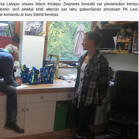
ka Latvijas izlases līderis Kristaps Zvejnieks šonedēļ var pievienoties treniņu
tomēr, viņš pēdējā brīdī atteicās par labu gatavošanās procesam PK Levi,
ar komandu ar kuru šobrīd trenējas.