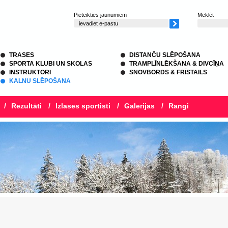
Pieteikties jaunumiem
Meklēt
TRASES
DISTANČU SLĒPOŠANA
SPORTA KLUBI UN SKOLAS
TRAMPLĪNLĒKŠANA & DIVCĪŅA
INSTRUKTORI
SNOVBORDS & FRĪSTAILS
KALNU SLĒPOŠANA
/
Rezultāti
/
Izlases sportisti
/
Galerijas
/
Rangi