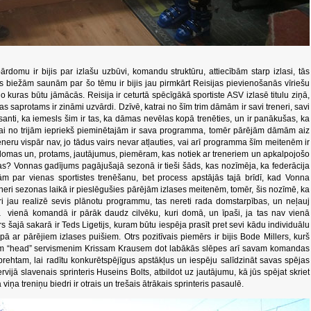
omu ir bijis par izlašu uzbūvi, komandu struktūru, attiecībām starp izlasi, tās
s biežām saunām par šo tēmu ir bijis jau pirmkārt Reisijas pievienošanās vīriešu
o kuras būtu jāmācās. Reisija ir ceturtā spēcīgākā sportiste ASV izlasē titulu ziņā,
s saprotams ir zināmi uzvārdi. Dzīvē, katrai no šīm trim dāmām ir savi treneri, savi
santi, ka iemesls šim ir tas, ka dāmas nevēlas kopā trenēties, un ir panākušas, ka
ai no trijām iepriekš pieminētajām ir sava programma, tomēr pārējām dāmām aiz
eneru vispār nav, jo tādus vairs nevar atļauties, vai arī programma šīm meitenēm ir
rdomas un, protams, jautājumus, piemēram, kas notiek ar treneriem un apkalpojošo
as? Vonnas gadījums pagājušajā sezonā ir tieši šāds, kas nozīmēja, ka federācija
ām par vienas sportistes trenēšanu, bet process apstājās tajā brīdī, kad Vonna
eneri sezonas laikā ir pieslēgušies pārējām izlases meitenēm, tomēr, šis nozīmē, ka
uri jau realizē sevis plānotu programmu, tas nereti rada domstarpības, un neļauj
 ja vienā komandā ir pārāk daudz cilvēku, kuri domā, un īpaši, ja tas nav vienā
s šajā sakarā ir Teds Ligetijs, kuram būtu iespēja prasīt pret sevi kādu individuālu
kopā ar pārējiem izlases puišiem. Otrs pozitīvais piemērs ir bijis Bode Millers, kurš
avam “head” servismenim Krissam Krausem dot labākās slēpes arī savam komandas
rehtam, lai radītu konkurētspējīgus apstākļus un iespēju salīdzināt savas spējas
vijā slavenais sprinteris Huseins Bolts, atbildot uz jautājumu, kā jūs spējat skriet
ka viņa treniņu biedri ir otrais un trešais ātrākais sprinteris pasaulē.