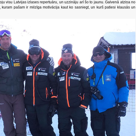
 visu Latvijas izlases repertuāru, un uzzināju arī šo to jaunu. Galvenā atziņa no
istu, kuram pašam ir milzīga motivācija kaut ko sasniegt, un kurš patiesi klausās un