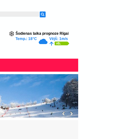
Šodienas laika prognoze Rīgai
Temp.: 18°C
Vējš: 1m/s