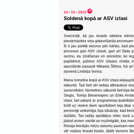
24 • 10 • 2015
Soldenā kopā ar ASV izlasi
Sveicināti, kā jau ierasts oktobra mē
pievienojoties viņu gatavošanās procesam 
šī ir jau piektā sezona pēc kārtas, kad p
procesus gan ASV izlasē, gan arī šāda pas
secinu, ka zināšanas un pieredze, ko ieg
papildinot, pašreiz ASV izlases rindās i
speciāliste pasaulē Mikaela Šifrina. Kā ar
slavenā Lindsija Vonna.
Mana nometne kopā ar ASV izlasi iekļaujot
sākumā. Tad šeit vēl nebija atbraukusi vi
sacensībām. Nometnes sākumā šeit bija tie s
Siegls, Tomijs Biesemajers un Eriks Arvids
izlasi, bet sakarā ar programmas īpatnībām
brīdī uz visiem šiem sportistiem bija tika
personīgi veiksmīga bija situācija, kad tren
dažāds. Tas radīja apstākļus videi, kurā 
jādod arvien vairāk un nozīmīgāki, kas ma
Reisija trenējās milzu slalomu pavisam vie
vēl neļāva braukt trasēs, tādēļ treneris 