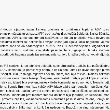
nesī dodos atjaunot savas trenera prasmes un zināšanas kopā ar ASV izlasi
pirms pirmā pasaules kausa (PK) posma, Austrijas ledājā Soldenā. Saskaitījām, ka
ievienojos ASV komandas treneru sastāvam, un nu jau analizējot visus novērotos
ākuma ietekmi uz notiekošo Latvijas izlasē jau ilgākā laika nogrieznī, vēlreiz
ūstam šādā veidā sadarbojoties ar ASV izlasi, ir nenovērtējamas. Atgādinot un
r labākais milzu slaloma speciālists pasaulē Teds Ligetijs un labākā slaloma
ī sportā pēc traumas atgriežas pretendente uz lielo kristāla globusu kopvērtējumā,
ies FIS sanāksmju un tehnisko delegātu semināru grafikos sākās, jau pašā oktobra
sa ASV komanda, jo parasti viņi nebrauc uz Soldenu ātrāk kā divas nedēļas pirms
portisti, kuri uz sniega atgriežas pēc traumām, šādi bija trīs vīri - Raians Kokrans
ons, un viena dāma Reisija Štieglere, kurai faktiski nebija jābūt kopā ar vīriešu
 sieviešu izlasē bija pievienojusies vīriešu komandai uz šo nometni. Treneris tajā
i viens, Bernds Brunners, kas vairāk ASV izlasē atbild par jaunajiem puišiem. Man
erim faktiski citu palīgu nav, bet treniņu process, kas nepieciešams sportistiem bija
uzticības līmenis arī pret manām trenera dotībām bija jāaudzē, un uzdevumi man
n, protams, bija tas, kas nepieciešams. Nometnes pašā sākumā Raiens, Tomijs, un
nkāršās trasēs. Tomēr jaunā Erika Arvidsona situācija ar nesen operēto celi, viņam
Bernds uzticēja Ēriku man ar konkrētu uzdevumu. Braucām ar vingrinājumiem līdz