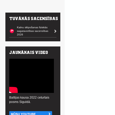
Kalnu slēpošanas fiziskās
sagatavotības sacensības
2026
Baltijas kausa 2022 ceturtais
posms Siguldā.