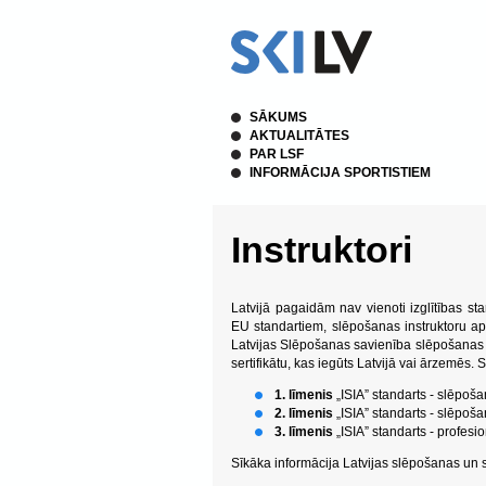
SĀKUMS
AKTUALITĀTES
PAR LSF
INFORMĀCIJA SPORTISTIEM
Instruktori
Latvijā pagaidām nav vienoti izglītības sta
EU standartiem, slēpošanas instruktoru ap
Latvijas Slēpošanas savienība slēpošanas apm
sertifikātu, kas iegūts Latvijā vai ārzemēs
1. līmenis
„ISIA” standarts -
slēpošan
2. līmenis
„ISIA” standarts -
slēpošan
3. līmenis
„ISIA” standarts -
profesio
Sīkāka informācija
Latvijas slēpošanas un 