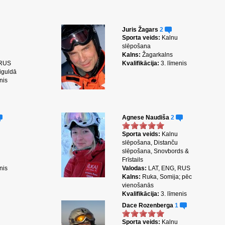
Juris Žagars
2
Sporta veids:
Kalnu
slēpošana
Kalns:
Žagarkalns
 RUS
Kvalifikācija:
3. līmenis
iguldā
nis
Agnese Naudiša
2
Sporta veids:
Kalnu
slēpošana, Distanču
slēpošana, Snovbords &
Frīstails
nis
Valodas:
LAT, ENG, RUS
Kalns:
Ruka, Somija; pēc
vienošanās
Kvalifikācija:
3. līmenis
Dace Rozenberga
1
Sporta veids:
Kalnu