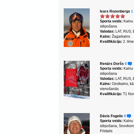
Ivars Rozenbergs
1
Sporta veids:
Kalnu
slēpošana
Valodas:
LAT, RUS,
Kalns:
Žagarkalns
Kvalifikācija:
2. līme
Renārs Doršs
0
Sporta veids:
Kalnu
slēpošana
Valodas:
LAT, RUS,
Kalns:
Ozolkalns, kā
vienošanās
Kvalifikācija:
T1 Nor
Dāvis Fogelis
0
Sporta veids:
Kalnu
slēpošana, Snovbor
Frīstails