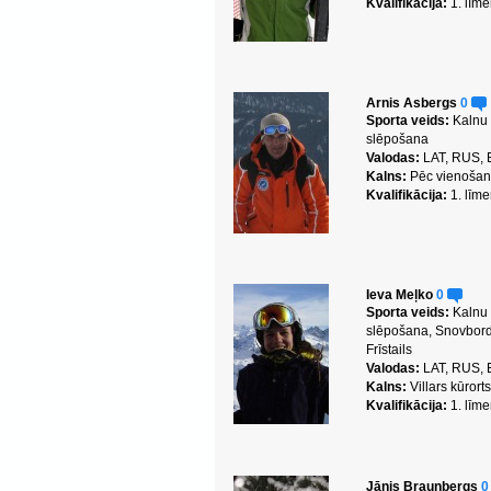
Kvalifikācija:
1. līme
Arnis Asbergs
0
Sporta veids:
Kalnu
slēpošana
Valodas:
LAT, RUS,
Kalns:
Pēc vienoša
Kvalifikācija:
1. līme
Ieva Meļko
0
Sporta veids:
Kalnu
slēpošana, Snovbor
Frīstails
Valodas:
LAT, RUS,
Kalns:
Villars kūrort
Kvalifikācija:
1. līme
Jānis Braunbergs