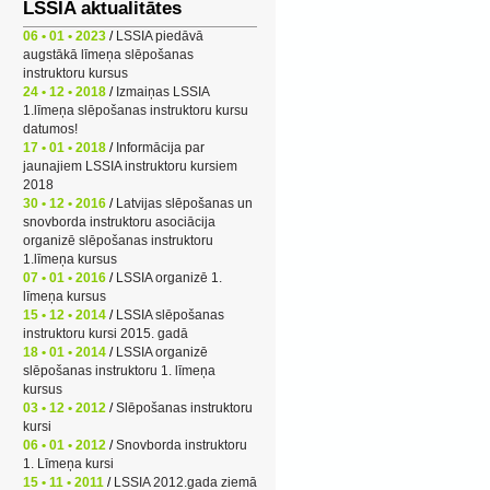
LSSIA aktualitātes
06 • 01 • 2023
/
LSSIA piedāvā
augstākā līmeņa slēpošanas
instruktoru kursus
24 • 12 • 2018
/
Izmaiņas LSSIA
1.līmeņa slēpošanas instruktoru kursu
datumos!
17 • 01 • 2018
/
Informācija par
jaunajiem LSSIA instruktoru kursiem
2018
30 • 12 • 2016
/
Latvijas slēpošanas un
snovborda instruktoru asociācija
organizē slēpošanas instruktoru
1.līmeņa kursus
07 • 01 • 2016
/
LSSIA organizē 1.
līmeņa kursus
15 • 12 • 2014
/
LSSIA slēpošanas
instruktoru kursi 2015. gadā
18 • 01 • 2014
/
LSSIA organizē
slēpošanas instruktoru 1. līmeņa
kursus
03 • 12 • 2012
/
Slēpošanas instruktoru
kursi
06 • 01 • 2012
/
Snovborda instruktoru
1. Līmeņa kursi
15 • 11 • 2011
/
LSSIA 2012.gada ziemā