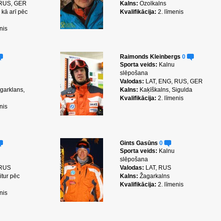
 RUS, GER
Kalns:
Ozolkalns
kā arī pēc
Kvalifikācija:
2. līmenis
nis
Raimonds Kleinbergs
0
Sporta veids:
Kalnu
slēpošana
Valodas:
LAT, ENG, RUS, GER
garklans,
Kalns:
Kaķīškalns, Sigulda
Kvalifikācija:
2. līmenis
nis
Gints Gasūns
0
Sporta veids:
Kalnu
slēpošana
 RUS
Valodas:
LAT, RUS
itur pēc
Kalns:
Žagarkalns
Kvalifikācija:
2. līmenis
nis