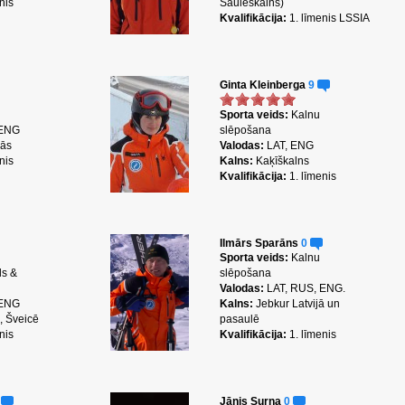
nis
Sauleskalns)
Kvalifikācija:
1. līmenis LSSIA
Ginta Kleinberga
9
Sporta veids:
Kalnu
 ENG
slēpošana
nās
Valodas:
LAT, ENG
nis
Kalns:
Kaķīškalns
Kvalifikācija:
1. līmenis
Ilmārs Sparāns
0
Sporta veids:
Kalnu
ds &
slēpošana
Valodas:
LAT, RUS, ENG.
 ENG
Kalns:
Jebkur Latvijā un
s, Šveicē
pasaulē
nis
Kvalifikācija:
1. līmenis
0
Jānis Surna
0