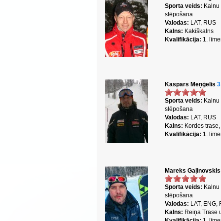
Sporta veids:
Kalnu
slēpošana
Valodas:
LAT, RUS
Kalns:
Kakīškalns
Kvalifikācija:
1. līme
Kaspars Meņģelis
Sporta veids:
Kalnu
slēpošana
Valodas:
LAT, RUS
Kalns:
Kordes trase,
Kvalifikācija:
1. līme
Mareks Gaļinovski
Sporta veids:
Kalnu
slēpošana
Valodas:
LAT, ENG,
Kalns:
Reiņa Trase u
Kvalifikācija:
1. līme