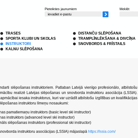
Pieteikties jaunumiem
Meklēt
TRASES
DISTANČU SLĒPOŠANA
SPORTA KLUBI UN SKOLAS
TRAMPLĪNLĒKŠANA & DIVCĪŅA
INSTRUKTORI
SNOVBORDS & FRĪSTAILS
KALNU SLĒPOŠANA
ndarti slēpošanas instruktoriem. Patlaban Latvijā vienīgo profesionālo, atbilstošu
mācību realizē Latvijas slēpošanas un snovborda instruktoru asociācija (LSSIA).
ācībai iesaka instruktorus, kuri var uzrādīt atbilstošu izglītības un kvalifikācijas
. Slēpošanas instruktoru līmeņu nosaukumi:
as pamatiemaņu instruktors (
basic level ski instructor
)
as instruktors (advanced level ski instructor)
nāls slēpošanas instruktors (professional ski instructor)
snovborda instruktoru asociācijas (LSSIA) mājaslapā
https://lssia.com/