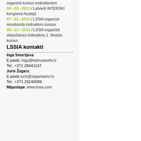
organizē kursus instruktoriem
08 • 02 • 2011
/
Latvieši INTERSKI
kongresā Austrijā
07 • 01 • 2011
/
LSSIA organizē
snovborda instruktoru kursus
08 • 12 • 2010
/
LSSIA organizē
slēpošanas instruktoru 1. līmeņa
kursus
LSSIA kontakti
Inga Smertjeva
:
E-pasts:
inga@kalnusports.lv
Tel.: +371 29441147
Juris Žagars
:
E-pasts
juris@zagarkalns.lv
Tel.: +371 29240099
Mājaslapa
:
www.lssia.com