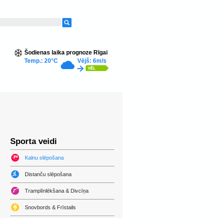
Šodienas laika prognoze Rīgai
Temp.: 20°C
Vējš: 6m/s
Sporta veidi
Kalnu slēpošana
Distanču slēpošana
Tramplīnlēkšana & Divcīņa
Snovbords & Frīstails