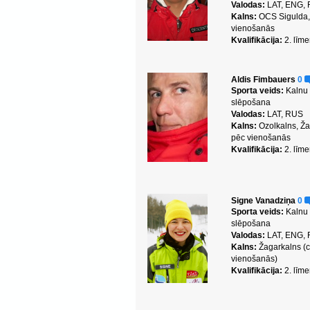
Valodas:
LAT, ENG,
Kalns:
OCS Sigulda, 
vienošanās
Kvalifikācija:
2. līme
Aldis Fimbauers
0
Sporta veids:
Kalnu
slēpošana
Valodas:
LAT, RUS
Kalns:
Ozolkalns, Ža
pēc vienošanās
Kvalifikācija:
2. līme
Signe Vanadziņa
0
Sporta veids:
Kalnu
slēpošana
Valodas:
LAT, ENG,
Kalns:
Žagarkalns (c
vienošanās)
Kvalifikācija:
2. līme