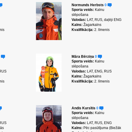
Normunds Herbsts
0
Sporta veids:
Kalnu
slēpošana
Valodas:
LAT, RUS, daļēji ENG
Kalns:
Žagarkalns
nis
Kvalifikācija:
2. līmenis
0
Māra Bērziņa
0
Sporta veids:
Kalnu
slēpošana
 RUS
Valodas:
LAT, ENG, RUS
Kalns:
Žagarkalns
nis
Kvalifikācija:
2. līmenis
Andis Kursītis
0
Sporta veids:
Kalnu
slēpošana
 RUS
Valodas:
LAT, RUS, ENG
nās
Kalns:
Pēc pasūtījuma (Biežāk