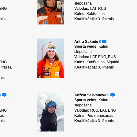
slēpošana
 ENG
Valodas:
LAT, RUS
Kalns:
Kaķīškalns
nis
Kvalifikācija:
3. līmenis
Antra Saknīte
0
Sporta veids:
Kalnu
slēpošana
Valodas:
LAT, ENG, RUS
 ENG
Kalns:
Kaķīškalns, Siguldā
 trase),
Kvalifikācija:
3. līmenis
nis
0
Anžela Seļivanova
0
Sporta veids:
Kalnu
slēpošana
 ENG
Valodas:
RUS, LAT, ENG
nās
Kalns:
Pēc vienošanās
nis
Kvalifikācija:
3. līmenis