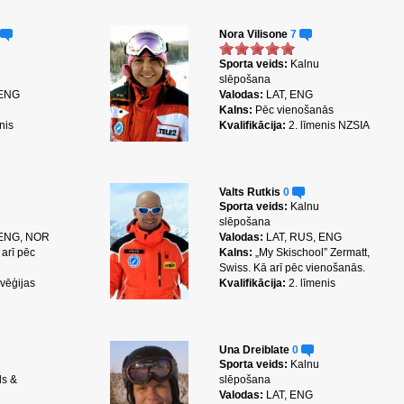
Nora Vilisone
7
Sporta veids:
Kalnu
slēpošana
 ENG
Valodas:
LAT, ENG
Kalns:
Pēc vienošanās
nis
Kvalifikācija:
2. līmenis NZSIA
Valts Rutkis
0
Sporta veids:
Kalnu
slēpošana
 ENG, NOR
Valodas:
LAT, RUS, ENG
 arī pēc
Kalns:
„My Skischool” Zermatt,
Swiss. Kā arī pēc vienošanās.
vēģijas
Kvalifikācija:
2. līmenis
Una Dreiblate
0
Sporta veids:
Kalnu
ds &
slēpošana
Valodas:
LAT, ENG