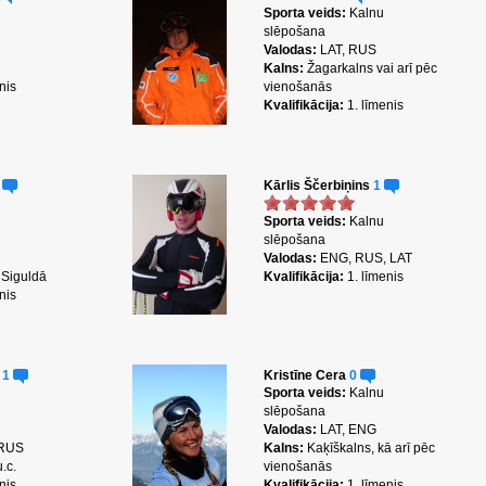
Sporta veids:
Kalnu
slēpošana
Valodas:
LAT, RUS
Kalns:
Žagarkalns vai arī pēc
nis
vienošanās
Kvalifikācija:
1. līmenis
3
Kārlis Ščerbiņins
1
Sporta veids:
Kalnu
slēpošana
Valodas:
ENG, RUS, LAT
 Siguldā
Kvalifikācija:
1. līmenis
nis
s
1
Kristīne Cera
0
Sporta veids:
Kalnu
slēpošana
Valodas:
LAT, ENG
 RUS
Kalns:
Kaķīškalns, kā arī pēc
.c.
vienošanās
nis
Kvalifikācija:
1. līmenis