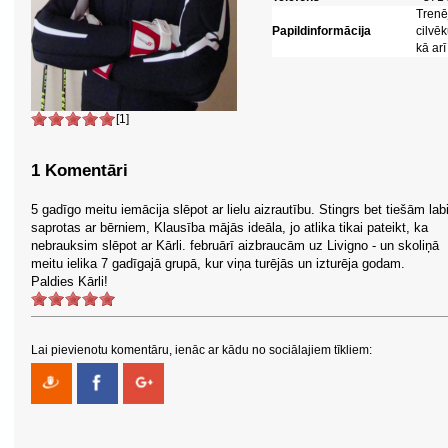
Trenē
Papildinformācija
cilvē
kā arī
[1]
1 Komentāri
5 gadīgo meitu iemācija slēpot ar lielu aizrautību. Stingrs bet tiešām lab
saprotas ar bērniem, Klausība mājās ideāla, jo atlika tikai pateikt, ka
nebrauksim slēpot ar Kārli. februārī aizbraucām uz Livigno - un skoliņā
meitu ielika 7 gadīgajā grupā, kur viņa turējās un izturēja godam.
Paldies Kārli!
Lai pievienotu komentāru, ienāc ar kādu no sociālajiem tīkliem: