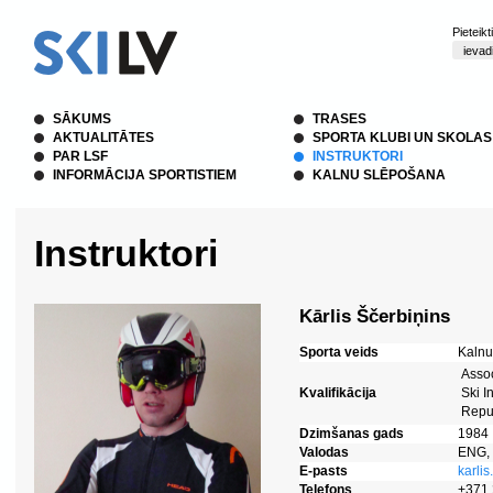
Pieteik
SĀKUMS
TRASES
AKTUALITĀTES
SPORTA KLUBI UN SKOLAS
PAR LSF
INSTRUKTORI
INFORMĀCIJA SPORTISTIEM
KALNU SLĒPOŠANA
Instruktori
Kārlis Ščerbiņins
Sporta veids
Kalnu
Assoc
Kvalifikācija
Ski I
Repub
Dzimšanas gads
1984
Valodas
ENG,
E-pasts
karli
Telefons
+371