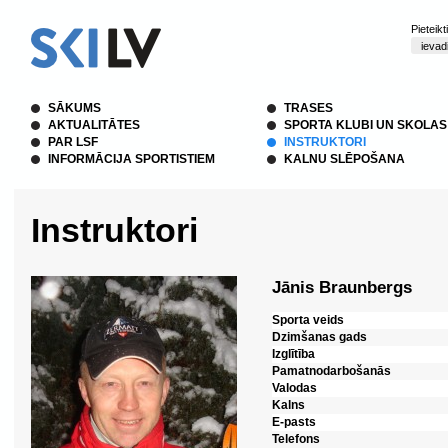
Pieteik
SĀKUMS
TRASES
AKTUALITĀTES
SPORTA KLUBI UN SKOLAS
PAR LSF
INSTRUKTORI
INFORMĀCIJA SPORTISTIEM
KALNU SLĒPOŠANA
Instruktori
Jānis Braunbergs
Sporta veids
Dzimšanas gads
Izglītība
Pamatnodarbošanās
Valodas
Kalns
E-pasts
Telefons