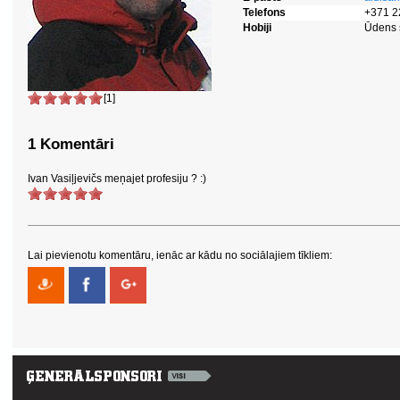
Telefons
+371 
Hobiji
Ūdens 
[1]
1 Komentāri
Ivan Vasiļjevičs meņajet profesiju ? :)
Lai pievienotu komentāru, ienāc ar kādu no sociālajiem tīkliem: