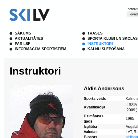
Pieteik
SĀKUMS
TRASES
AKTUALITĀTES
SPORTA KLUBI UN SKOLAS
PAR LSF
INSTRUKTORI
INFORMĀCIJA SPORTISTIEM
KALNU SLĒPOŠANA
Instruktori
Aldis Andersons
Sporta veids
Kalnu 
LSSIA 
Kvalifikācija
2009.)
Dzimšanas
1965
gads
Izglītība
Augstāk
Valodas
LAT, R
E-pasts
aldisa