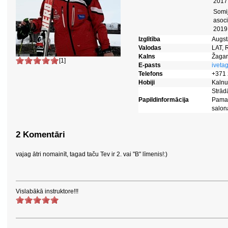
2017
Somij
asoci
2019
Izglītība
Augst
Valodas
LAT,
Kalns
Žagar
[1]
E-pasts
iveta
Telefons
+371
Hobiji
Kalnu
Strād
Papildinformācija
Pamat
salon
2 Komentāri
vajag ātri nomainīt, tagad taču Tev ir 2. vai "B" līmenis!:)
Vislabākā instruktore!!!