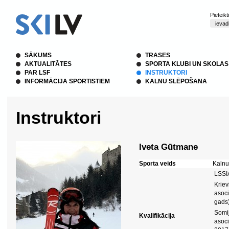
Pieteik
SĀKUMS
TRASES
AKTUALITĀTES
SPORTA KLUBI UN SKOLAS
PAR LSF
INSTRUKTORI
INFORMĀCIJA SPORTISTIEM
KALNU SLĒPOŠANA
Instruktori
Iveta Gūtmane
Sporta veids
Kalnu
LSSIA
Kriev
asoci
gads)
Somij
Kvalifikācija
asoci