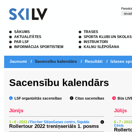
Pieteik
SĀKUMS
TRASES
AKTUALITĀTES
SPORTA KLUBI UN SKOLAS
PAR LSF
INSTRUKTORI
INFORMĀCIJA SPORTISTIEM
KALNU SLĒPOŠANA
Jaunumi
/
Sacensību kalendārs
/
Rezultāti
/
Izlases spo
Sacensību kalendārs
LSF organizētās sacensības
Citas sacensības
Būs LIVE 
Jūnijs
Jūlijs
1 • 6 • 2022
/
Fischer Slēpošanas centrs, Sigulda
6 • 7 • 202
Rollertour 2022 treniņseriāls 1. posms
Cēsis
Rollert