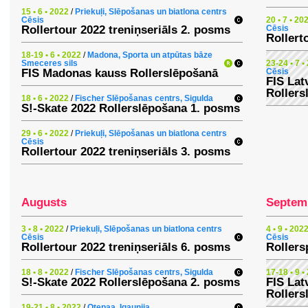
15 • 6 • 2022
/
Priekuļi, Slēpošanas un biatlona centrs
Cēsis
20 • 7 • 20
Rollertour 2022 treniņseriāls 2. posms
Cēsis
Rollert
18-19 • 6 • 2022
/
Madona, Sporta un atpūtas bāze
Smeceres sils
23-24 • 7 •
FIS Madonas kauss Rollerslēpošanā
Cēsis
FIS Lat
Rollers
18 • 6 • 2022
/
Fischer Slēpošanas centrs, Sigulda
S!-Skate 2022 Rollerslēpošana 1. posms
29 • 6 • 2022
/
Priekuļi, Slēpošanas un biatlona centrs
Cēsis
Rollertour 2022 treniņseriāls 3. posms
Augusts
Septem
3 • 8 • 2022
/
Priekuļi, Slēpošanas un biatlona centrs
4 • 9 • 202
Cēsis
Cēsis
Rollertour 2022 treniņseriāls 6. posms
Rollers
18 • 8 • 2022
/
Fischer Slēpošanas centrs, Sigulda
17-18 • 9 •
S!-Skate 2022 Rollerslēpošana 2. posms
FIS Lat
Rollers
19-21 • 8 • 2022
/
Otepaa, Igaunija