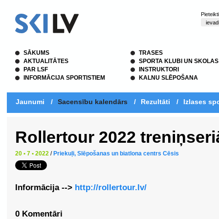
Pieteik
SĀKUMS
TRASES
AKTUALITĀTES
SPORTA KLUBI UN SKOLAS
PAR LSF
INSTRUKTORI
INFORMĀCIJA SPORTISTIEM
KALNU SLĒPOŠANA
Jaunumi
/
Sacensību kalendārs
/
Rezultāti
/
Izlases spo
Rollertour 2022 treniņser
20 • 7 • 2022
/
Priekuļi, Slēpošanas un biatlona centrs Cēsis
Informācija -->
http://rollertour.lv/
0 Komentāri