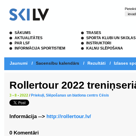
Pieteik
SĀKUMS
TRASES
AKTUALITĀTES
SPORTA KLUBI UN SKOLAS
PAR LSF
INSTRUKTORI
INFORMĀCIJA SPORTISTIEM
KALNU SLĒPOŠANA
Jaunumi
/
Sacensību kalendārs
/
Rezultāti
/
Izlases spo
Rollertour 2022 treniņser
3 • 8 • 2022
/
Priekuļi, Slēpošanas un biatlona centrs Cēsis
Informācija -->
http://rollertour.lv/
0 Komentāri