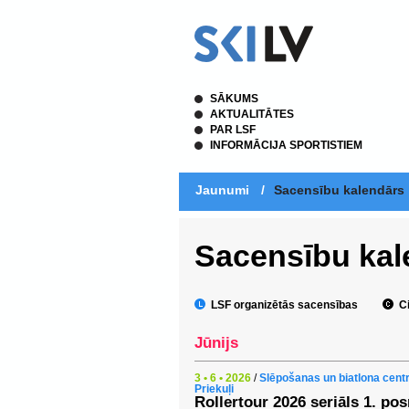
SĀKUMS
AKTUALITĀTES
PAR LSF
INFORMĀCIJA SPORTISTIEM
Jaunumi
/
Sacensību kalendārs
Sacensību kal
LSF organizētās sacensības
Ci
Jūnijs
3 • 6 • 2026
/
Slēpošanas un biatlona cent
Priekuļi
Rollertour 2026 seriāls 1. po