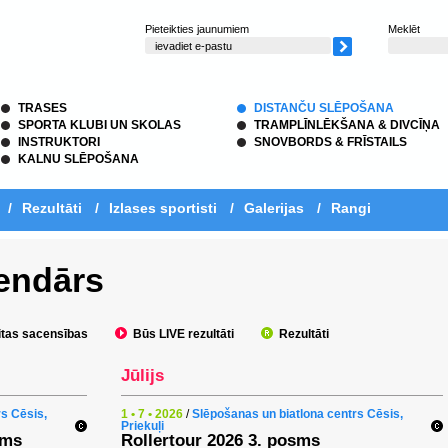
Pieteikties jaunumiem
Meklēt
TRASES
DISTANČU SLĒPOŠANA
SPORTA KLUBI UN SKOLAS
TRAMPLĪNLĒKŠANA & DIVCĪŅA
INSTRUKTORI
SNOVBORDS & FRĪSTAILS
KALNU SLĒPOŠANA
/
Rezultāti
/
Izlases sportisti
/
Galerijas
/
Rangi
endārs
tas sacensības
Būs LIVE rezultāti
Rezultāti
Jūlijs
rs Cēsis,
1 • 7 • 2026
/
Slēpošanas un biatlona centrs Cēsis,
Priekuļi
sms
Rollertour 2026 3. posms