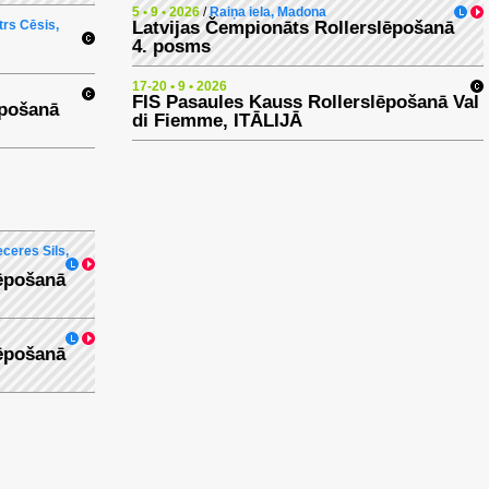
5 • 9 • 2026
/
Raiņa iela, Madona
trs Cēsis,
Latvijas Čempionāts Rollerslēpošanā
4. posms
17-20 • 9 • 2026
FIS Pasaules Kauss Rollerslēpošanā Val
ēpošanā
di Fiemme, ITĀLIJĀ
ceres Sils,
lēpošanā
lēpošanā