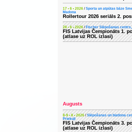
17 • 6 • 2026
/
Sporta un atpūtas bāze Sme
Madona
Rollertour 2026 seriāls 2. po
28 • 6 • 2026
/
Fischer Slēpošanas centrs,
FIS Latvijas Čempionāts 1. 
(atlase uz ROL izlasi)
Augusts
8-9 • 8 • 2026
/
Slēpošanas un biatlona cen
Priekuļi
FIS Latvijas Čempionāts 3. 
(atlase uz ROL izlasi)