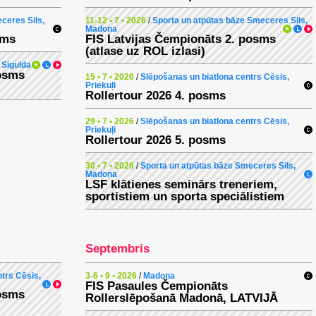
ceres Sils,
11-12 • 7 • 2026
/
Sporta un atpūtas bāze Smeceres Sils,
Madona
sms
FIS Latvijas Čempionāts 2. posms
(atlase uz ROL izlasi)
 Sigulda
posms
15 • 7 • 2026
/
Slēpošanas un biatlona centrs Cēsis,
Priekuļi
Rollertour 2026 4. posms
29 • 7 • 2026
/
Slēpošanas un biatlona centrs Cēsis,
Priekuļi
Rollertour 2026 5. posms
30 • 7 • 2026
/
Sporta un atpūtas bāze Smeceres Sils,
Madona
LSF klātienes seminārs treneriem,
sportistiem un sporta speciālistiem
Septembris
trs Cēsis,
3-6 • 9 • 2026
/
Madona
FIS Pasaules Čempionāts
posms
Rollerslēpošanā Madonā, LATVIJĀ