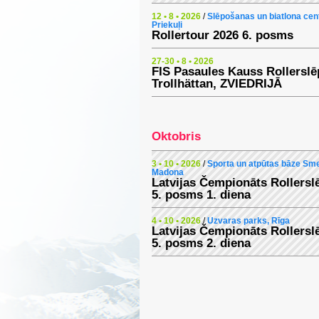
12 • 8 • 2026
/
Slēpošanas un biatlona cen
Priekuļi
Rollertour 2026 6. posms
27-30 • 8 • 2026
FIS Pasaules Kauss Rollersl
Trollhättan, ZVIEDRIJĀ
Oktobris
3 • 10 • 2026
/
Sporta un atpūtas bāze Sme
Madona
Latvijas Čempionāts Rollers
5. posms 1. diena
4 • 10 • 2026
/
Uzvaras parks, Rīga
Latvijas Čempionāts Rollers
5. posms 2. diena