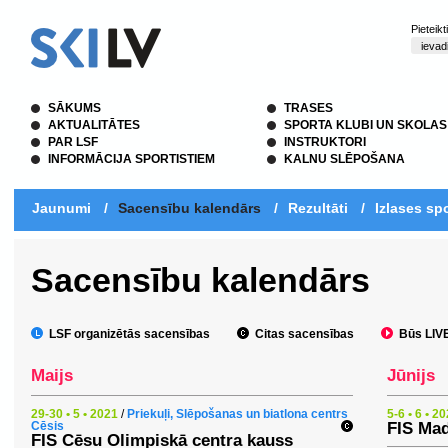
Pieteik
SĀKUMS
TRASES
AKTUALITĀTES
SPORTA KLUBI UN SKOLAS
PAR LSF
INSTRUKTORI
INFORMĀCIJA SPORTISTIEM
KALNU SLĒPOŠANA
Jaunumi
/
Sacensību kalendārs
/
Rezultāti
/
Izlases spo
Sacensību kalendārs
LSF organizētās sacensības
Citas sacensības
Būs LIVE 
Maijs
Jūnijs
29-30 • 5 • 2021
/
Priekuļi, Slēpošanas un biatlona centrs
5-6 • 6 • 2
Cēsis
FIS Mad
FIS Cēsu Olimpiskā centra kauss