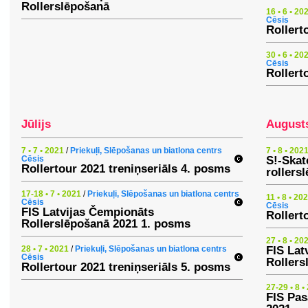
Rollerslēpošanā
16 • 6 • 20
Cēsis
Rollert
30 • 6 • 20
Cēsis
Rollert
Jūlijs
August
7 • 7 • 2021
/
Priekuļi, Slēpošanas un biatlona centrs
7 • 8 • 202
Cēsis
S!-Skat
Rollertour 2021 treniņseriāls 4. posms
rollers
17-18 • 7 • 2021
/
Priekuļi, Slēpošanas un biatlona centrs
11 • 8 • 20
Cēsis
Cēsis
FIS Latvijas Čempionāts
Rollert
Rollerslēpošanā 2021 1. posms
27 • 8 • 20
28 • 7 • 2021
/
Priekuļi, Slēpošanas un biatlona centrs
FIS Lat
Cēsis
Rollers
Rollertour 2021 treniņseriāls 5. posms
27-29 • 8 •
FIS Pas