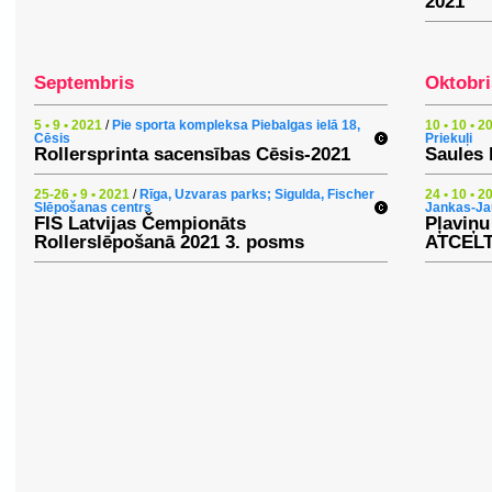
2021
Septembris
Oktobri
5 • 9 • 2021
/
Pie sporta kompleksa Piebalgas ielā 18,
10 • 10 • 2
Cēsis
Priekuļi
Rollersprinta sacensības Cēsis-2021
Saules 
25-26 • 9 • 2021
/
Rīga, Uzvaras parks; Sigulda, Fischer
24 • 10 • 2
Slēpošanas centrs
Jankas-Ja
FIS Latvijas Čempionāts
Pļaviņu
Rollerslēpošanā 2021 3. posms
ATCEL