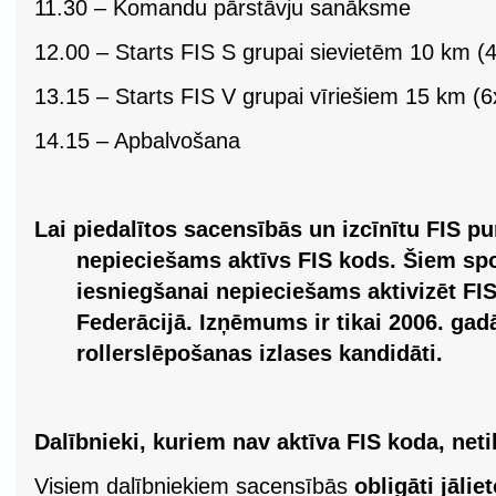
11.30 – Komandu pārstāvju sanāksme
12.00 – Starts FIS S grupai sievietēm 10 km (
13.15 – Starts FIS V grupai vīriešiem 15 km (
14.15 – Apbalvošana
Lai piedalītos sacensībās un izcīnītu FIS pu
nepieciešams aktīvs FIS kods. Šiem spo
iesniegšanai nepieciešams aktivizēt FI
Federācijā. Izņēmums ir tikai 2006. ga
rollerslēpošanas izlases kandidāti.
Dalībnieki, kuriem nav aktīva FIS koda, neti
Visiem dalībniekiem sacensībās
obligāti jālie