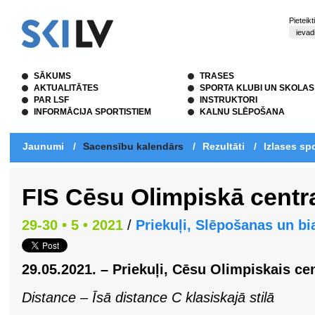
Pieteik
SĀKUMS
TRASES
AKTUALITĀTES
SPORTA KLUBI UN SKOLAS
PAR LSF
INSTRUKTORI
INFORMĀCIJA SPORTISTIEM
KALNU SLĒPOŠANA
Jaunumi
/
Sacensību kalendārs
/
Rezultāti
/
Izlases spo
FIS Cēsu Olimpiskā centr
29-30 • 5 • 2021
/
Priekuļi, Slēpošanas un bi
29.05.2021. – Priekuļi, Cēsu Olimpiskais ce
Distance – Īsā distance C klasiskajā stilā