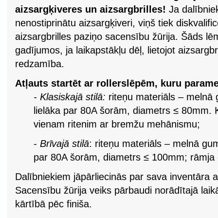
aizsargķiveres un aizsargbrilles!
Ja dalībniek
nenostiprinātu aizsargķiveri, viņš tiek diskvalifi
aizsargbrilles paziņo sacensību žūrija. Šāds l
gadījumos, ja laikapstākļu dēļ, lietojot aizsargbr
redzamība.
Atļauts startēt ar rollerslēpēm, kuru paramet
- Klasiskajā stilā:
riteņu materiāls – melnā 
lielāka par 80A šorām, diametrs ≤ 80mm. Ka
vienam ritenim ar bremžu mehānismu;
-
Brīvajā stilā
: riteņu materiāls – melnā gum
par 80A šorām, diametrs ≤ 100mm; rāmj
Dalībniekiem jāpārliecinās par sava inventāra a
Sacensību žūrija veiks pārbaudi norādītajā laikā
kārtībā pēc finiša.