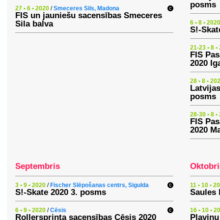
posms
27 • 6 • 2020
/
Smeceres Sils, Madona
FIS un jauniešu sacensības Smeceres
Sila balva
6 • 8 • 202
S!-Skat
21-23 • 8 •
FIS Pas
2020 Ig
28 • 8 • 20
Latvija
posms
28-30 • 8 •
FIS Pas
2020 M
Septembris
Oktobri
3 • 9 • 2020
/
Fischer Slēpošanas centrs, Sigulda
11 • 10 • 2
S!-Skate 2020 3. posms
Saules 
6 • 9 • 2020
/
Cēsis
16 • 10 • 2
Rollersprinta sacensības Cēsis 2020
Pļaviņu