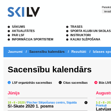
Pieteik
SĀKUMS
TRASES
AKTUALITĀTES
SPORTA KLUBI UN SKOLAS
PAR LSF
INSTRUKTORI
INFORMĀCIJA SPORTISTIEM
KALNU SLĒPOŠANA
Jaunumi
/
Sacensību kalendārs
/
Rezultāti
/
Izlases spo
Sacensību kalendārs
LSF organizētās sacensības
Citas sacensības
Būs LIVE 
Jūnijs
August
18 • 6 • 2020
/
Fischer Slēpošanas centrs, Sigulda
1-2 • 8 • 2
S!-Skate 2020 1. posms
Priekuļi
Latvija