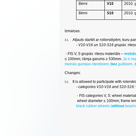
Bērni
V10
2010. 
Bērni
S10
2010. 
Izmaiņas:
Atļauts startēt ar rollerslēpēm, kuru par
3.5.
- V10-V16 un S10-S16 grupās
: rit
- FIS V, S grupās: riteņu materiāls –
melnā
≤ 100mm; rāmja garums ≥ 530mm.
Ja ir n
melnās gumijas ritentiņiem (
bez
gultņiem, 
Changes:
It is allowed to participate with rolers
3.5.
- categories V10-V16 and S10-S16
:
- FIS categories V, S: wheel materia
wheel diameter ≤ 100mm; frame le
black rubber wheels (
without
bearin