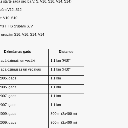
as startē šādā secībā V, S, V16, S16, V14, S14)
rupām V12, S12
ām V10, S10
rints F FIS grupām S, V
ts F grupām S16, V16, S14, V14
Dzimšanas gads
Distance
gadā dzimuši un vecāki
1,1 km (FIS)*
gadā dzimušas un vecākas
1,1 km (FIS)*
2005. gads
1,1 km
2005. gads
1,1 km
2007. gads
1,1 km
2007. gads
1,1 km
2009. gads
800 m (2x400 m)
2009. gads
800 m (2x400 m)