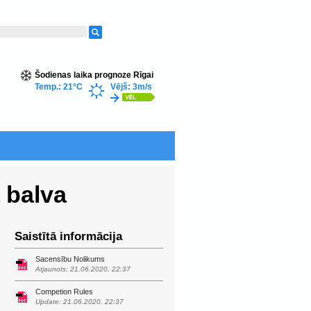
Šodienas laika prognoze Rīgai
Temp.: 21°C
Vējš: 3m/s
 balva
Saistītā informācija
Sacensību Nolikums
Atjaunots: 21.06.2020. 22:37
Competion Rules
Update: 21.06.2020. 22:37