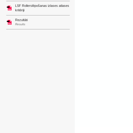
LSF Rollerslēpošanas izlases atlases
kritēriji
Rezultāti
Results