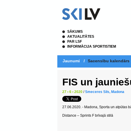
SĀKUMS
AKTUALITĀTES
PAR LSF
INFORMĀCIJA SPORTISTIEM
Jaunumi
/
Sacensību kalendārs
FIS un jaunie
27 • 6 • 2020
/
Smeceres Sils, Madona
27.06.2020. - Madona, Sporta un atpūtas b
Distance – Sprints F brīvajā stilā