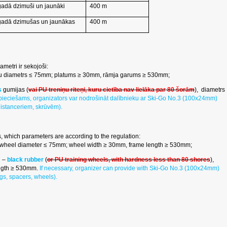
gadā dzimuši un jaunāki
400 m
gadā dzimušas un jaunākas
400 m
ametri ir sekojoši:
eņu diametrs ≤ 75mm; platums ≥ 30mm, rāmja garums ≥ 530mm;
s
gumijas (
vai PU treniņu riteņi, kuru cietība nav lielāka par 80 šorām
), diametrs
epieciešams, organizators var nodrošināt dalībnieku ar Ski-Go No.3 (100x24mm)
distanceriem, skrūvēm).
kis, which parameters are according to the regulation:
 wheel diameter ≤ 75mm; wheel width ≥ 30mm, frame length ≥ 530mm;
l –
black rubber
(
or PU training wheels, with hardness less than 80 shores
),
ngth ≥ 530mm.
If necessary, organizer can provide with Ski-Go No.3 (100x24mm)
gs, spacers, wheels).