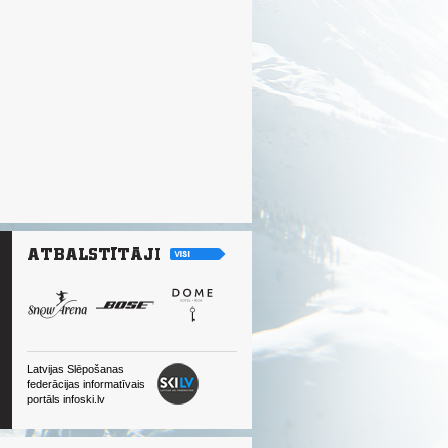
Latvijas Slēpošanas
federācijas informatīvais
portāls infoski.lv