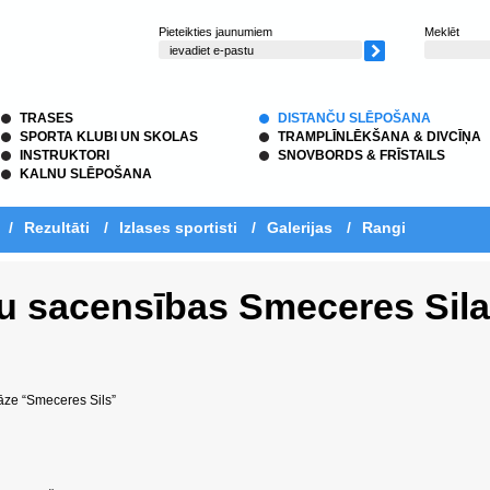
Pieteikties jaunumiem
Meklēt
TRASES
DISTANČU SLĒPOŠANA
SPORTA KLUBI UN SKOLAS
TRAMPLĪNLĒKŠANA & DIVCĪŅA
INSTRUKTORI
SNOVBORDS & FRĪSTAILS
KALNU SLĒPOŠANA
/
Rezultāti
/
Izlases sportisti
/
Galerijas
/
Rangi
šu sacensības Smeceres Sila
āze “Smeceres Sils”