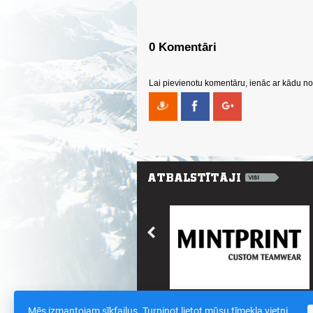
0 Komentāri
Lai pievienotu komentāru, ienāc ar kādu no 
Mēs izmantojam sīkfailus. Turpinot lietot mūsu tīmekļa vietni,