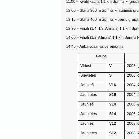
11:00 – Kvalifikācija 1,1 km Sprints F (grup
12:00 – Starts 800 m Sprints F jauniešu g
12:15 – Starts 400 m Sprints F bērnu grup
12:30 – Fināli (1/4, 1/2, A fināls) 1,1 km Sp
14:00 – Fināli (1/2, A fināls) 1,1 km Sprin
14:45 – Apbalvošanas ceremonija
Grupa
Vīrieši
V
2003. 
Sievietes
S
2003. 
Jaunieši
V16
2004.-
Jaunietes
S16
2004.-
Jaunieši
V14
2006.-
Jaunietes
S14
2006.-
Jaunieši
V12
2008.-
Jaunietes
S12
2008.-