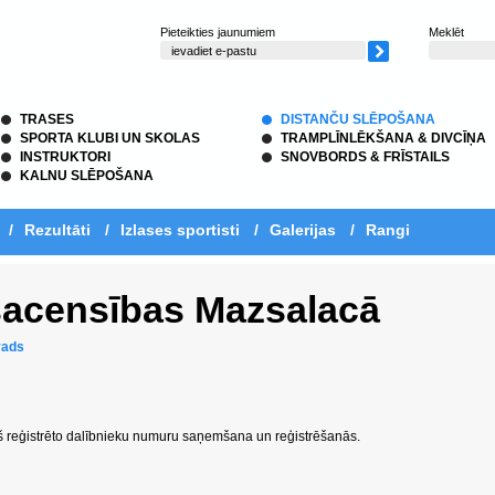
Pieteikties jaunumiem
Meklēt
TRASES
DISTANČU SLĒPOŠANA
SPORTA KLUBI UN SKOLAS
TRAMPLĪNLĒKŠANA & DIVCĪŅA
INSTRUKTORI
SNOVBORDS & FRĪSTAILS
KALNU SLĒPOŠANA
/
Rezultāti
/
Izlases sportisti
/
Galerijas
/
Rangi
 sacensības Mazsalacā
vads
š reģistrēto dalībnieku numuru saņemšana un reģistrēšanās.