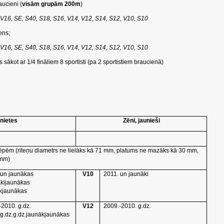
aucieni (
visām grupām 200m
)
 V16, SE, S40, S18, S16, V14, V12, S14, S12, V10, S10
ens;
 V16, SE, S40, S18, S16, V14, V12, S14, S12, V10, S10
sākot ar 1/4 fināliem 8 sportisti (pa 2 sportistiem braucienā)
unietes
Zēni, jaunieši
erslēpēm (riteņu diametrs ne lielāks kā 71 mm, platums ne mazāks kā 30 mm,
 mm)
 un jaunākas
V10
2011. un jaunāki
ākijaunākas
kjaunākas
-2010. g.dz.
V12
2009.-2010. g.dz.
.g.dz.g.dz.jaunākjaunākas