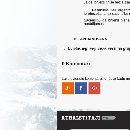
Ja dalībnieks finišē bez aizsar
·
Pasākums tiek organizē
ierobežošanai uz sacensību n
Sacensību dalībnieku pienā
norādījumus.
8.
APBALVOŠANA
1.-3.vietas ieguvēji visās vecuma gru
0 Komentāri
Lai pievienotu komentāru, ienāc ar kādu no 