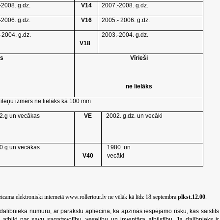
-2008. g.dz.
V14
2007.-2008. g.dz.
-2006. g.dz.
V16
2005.- 2006. g.dz.
-2004. g.dz.
2003.-2004. g.dz.
V18
es
Vīrieši
ne lielāks
 riteņu izmērs ne lielāks kā 100 mm
2.g un vecākas
VE
2002. g.dz. un vecāki
0.g.un vecākas
1980. un
V40
vecāki
veicama elektroniski internetā
www.rollertour.lv
ne vēlāk kā līdz
18.septembra
plkst.12.00
.
dalībnieka numuru, ar parakstu apliecina,
ka
apzinās iespējamo risku, kas saistīts
atbild par savu sagatavotību, veselību un inventāra atbilstību. Ja dalībnieks ir