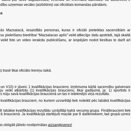
ldību uzņemas vecāks (aizbildnis) vai oficiālais komandas pārstāvis.
as
bās Mazsalacā, iesaistītās personas, kuras ir oficiāli pieteiktas sacensībām ar
u piekrišanu biedrībai “Mazsalacas aplis” veikt attiecīgo datu apstrādi, tajā skaitā
 veikt foto un video ierakstu publicēšanu, ar iespējām nodot tiesības to darīt arī
s) trasē tikai oficiālo treniņu laikā.
n V10) ir jāveic 1 kvalifikācijas brauciens. Izņēmuma kārtā sacensību galvenais
u veikt atkārtotu (1) kvalifikācijas braucienu, tikai gadījumā, ja: 1) sportists ir
is nūju savā kvalifikācijas braucienā un tas ir ietekmējis viņa rezultātu.
alifikācijas braucieni, no kuriem uzvarētāji tiek noteikti pēc labākā kvalifikācijas
8 labākie kvalifikācijas rezultātu uzrādītāji katrā vecuma grupa. Finālbraucieni tiek
rā braucienā. Ja kvalifikācijā startējuši mazāk par 8 dalībniekiem, tad grupā uzreiz
 obligāti jālieto nostiprinātas
aizsargķiveres!