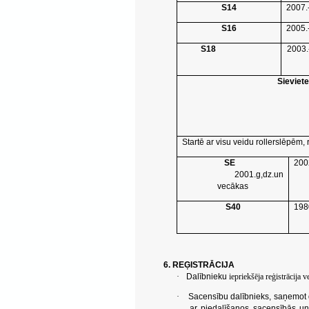
S14
2007.
S16
2005.
S18
2003.
Sieviet
Startē ar visu veidu rollerslēpēm,
SE
200
2001.g,dz.un
vecākas
S40
198
6. REĢISTRĀCIJA
·
Dalībnieku
iepriekšēja
reģistrācija 
·
Sacensību dalībnieks, saņemot 
ar piedalīšanos sacensībās un 