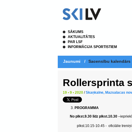
SĀKUMS
AKTUALITĀTES
PAR LSF
INFORMĀCIJA SPORTISTIEM
Jaunumi
/
Sacensību kalendārs
Rollersprinta
19 • 9 • 2020
/
Skaņkalne, Mazsalacas no
PROGRAMMA
No plkst.9.30 līdz plkst.10.30
–
iepriek
plkst.10.15-10.45 -
oficiālie treniņi