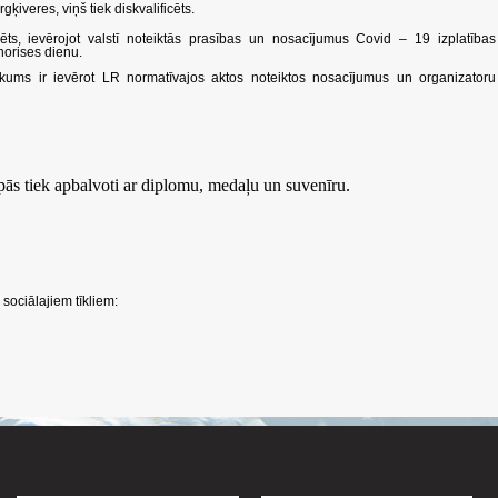
gķiveres, viņš tiek diskvalificēts.
ts, ievērojot valstī noteiktās prasības un nosacījumus Covid – 19 izplatības
orises dienu.
kums ir ievērot LR normatīvajos aktos noteiktos nosacījumus un organizatoru
pās tiek apbalvoti ar diplomu, medaļu un suvenīru.
sociālajiem tīkliem: