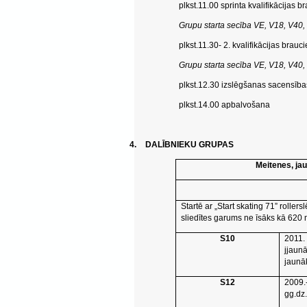
plkst.11.00 sprinta kvalifikācijas br
Grupu starta secība VE, V18, V40,
plkst.11.30- 2. kvalifikācijas brauci
Grupu starta secība VE, V18, V40,
plkst.12.30 izslēgšanas sacensības 
plkst.14.00 apbalvošana
4.
DALĪBNIEKU GRUPAS
Meitenes, ja
Startē ar „Start skating 71” roll
sliedītes garums ne īsāks kā 620
S10
2011.
jjaun
jaunā
S12
2009.
gg.dz