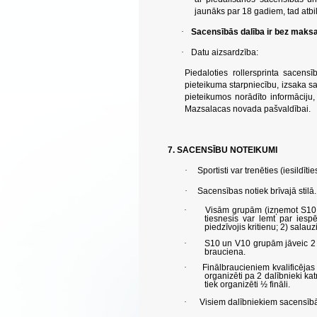
jaunāks par 18 gadiem, tad atbi
·
Sacensībās dalība ir bez maks
·
Datu aizsardzība:
Piedaloties rollersprinta sacensī
pieteikuma starpniecību, izsaka sav
pieteikumos norādīto informāciju,
Mazsalacas novada pašvaldībai.
7. SACENSĪBU NOTEIKUMI
·
Sportisti var trenēties (iesildītie
·
Sacensības notiek brīvajā stilā.
·
Visām grupām (izņemot S10 u
tiesnesis var lemt par iespēj
piedzīvojis kritienu; 2) salauz
·
S10 un V10 grupām jāveic 2 kv
brauciena.
·
Finālbraucieniem kvalificējas 
organizēti pa 2 dalībnieki kat
tiek organizēti ½ fināli.
·
Visiem dalībniekiem sacensībās