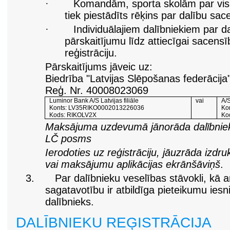
·
Komandām, sporta skolām par visi
tiek piestādīts rēķins par dalību sac
·
Individuālajiem dalībniekiem par d
pārskaitījumu līdz attiecīgai sacens
reģistrāciju.
Pārskaitījums jāveic uz:
Biedrība "Latvijas Slēpošanas federācija
Reģ. Nr. 40008023069
Luminor Bank A/S Latvijas filiāle
vai
A/
Konts: LV35RIKO0002013226036
Ko
Kods: RIKOLV2X
Ko
Maksājuma uzdevumā jānorāda dalībnie
LČ posms
Ierodoties uz reģistrāciju, jāuzrāda iz
vai maksājumu aplikācijas ekrānšāviņš
.
3.
Par dalībnieku veselības stāvokli, kā a
sagatavotību ir atbildīga pieteikumu iesn
dalībnieks.
DALĪBNIEKU REĢISTRĀCIJA