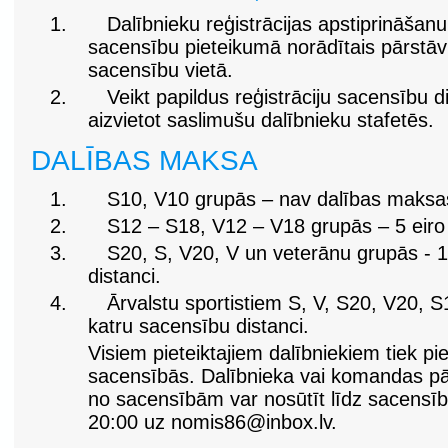
1.
Dalībnieku reģistrācijas apstiprināša
sacensību pieteikumā norādītais pārstāvi
sacensību vietā.
2.
Veikt papildus reģistrāciju sacensību 
aizvietot saslimušu dalībnieku stafetēs.
DALĪBAS MAKSA
1.
S10, V10 grupās – nav dalības maksa
2.
S12 – S18, V12 – V18 grupās – 5 eiro 
3.
S20, S, V20, V un veterānu grupās - 1
distanci.
4.
Ārvalstu sportistiem S, V, S20, V20, S
katru sacensību distanci.
Visiem pieteiktajiem dalībniekiem tiek pi
sacensībās. Dalībnieka vai komandas pā
no sacensībām var nosūtīt līdz sacensību
20:00 uz
nomis86@inbox.lv
.