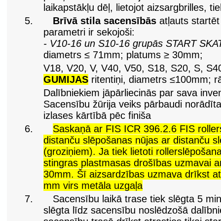
laikapstākļu dēļ, lietojot aizsargbrilles, 
5.
Brīvā stila sacensībās
atļauts startēt
parametri ir sekojoši:
- V10-16 un S10-16 grupās START SKAT
diametrs ≤ 71mm; platums ≥ 30mm;
V18, V20, V, V40, V50, S18, S20, S, S4
GUMIJAS
ritentiņi, diametrs ≤100mm;
Dalībniekiem jāpārliecinās par sava inve
Sacensību žūrija veiks pārbaudi norādītaj
izlases kārtībā pēc finiša
6.
Saskaņā ar FIS ICR 396.2.6 FIS roller
distanču slēpošanas nūjas ar distanču 
(groziņiem). Ja tiek lietoti rollerslēpošana
stingras plastmasas drošības uzmavai a
30mm. Šī aizsardzības uzmava drīkst at
mm virs metāla uzgaļa
7.
Sacensību laikā trase tiek slēgta 5 min
slēgta līdz sacensību noslēdzošā dalībnie