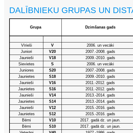
DALĪBNIEKU GRUPAS UN DIS
Grupa
Dzimšanas gads
Vīrieši
V
2006. un vecāki
Juniori
V20
2007.-2008. gads
Jaunieši
V18
2009.-2010. gads
Sievietes
S
2006. un vecāki
Juniores
S20
2007.-2008. gads
Jaunietes
S18
2009.-2010. gads
Jaunieši
V16
2011.-2012. gads
Jaunietes
S16
2011.-2012. gads
Jaunieši
V14
2013.-2014. gads
Jaunietes
S14
2013.-2014. gads
Jaunieši
V12
2015.-2016. gads
Jaunietes
S12
2015.-2016. gads
Bērni
V10
2017. gadā dz. un jaun.
Bērni
S10
2017. gadā dz. un jaun.
Veterāni
V40
1977.-1986. gads