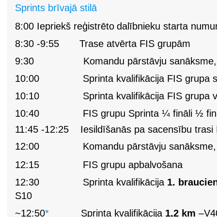
Sprints brīvajā stilā
8:00 Iepriekš
reģistrēto
dalībnieku
starta
numu
8:30
-
9:55
Trase atvērta FIS grupām
9:30
Komandu pārstāvju sanāksme,
10:00
Sprinta kvalifikācija FIS grupa
10:10
Sprinta kvalifikācija FIS grupa 
10:40
FIS grupu Sprinta ¼ fināli ½ fināl
11:45 -12:25
Iesildīšanās pa sacensību tras
12:00
Komandu pārstāvju sanāksme,
12:15
FIS grupu apbalvošana
12:30
Sprinta kvalifikācija
1. braucie
S10
~12:50
*
Sprinta kvalifikācija
1,2 km
–V4