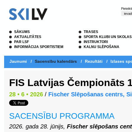
Pieteik
SĀKUMS
TRASES
AKTUALITĀTES
SPORTA KLUBI UN SKOLAS
PAR LSF
INSTRUKTORI
INFORMĀCIJA SPORTISTIEM
KALNU SLĒPOŠANA
Jaunumi
/
Sacensību kalendārs
/
Rezultāti
/
Izlases spo
FIS Latvijas Čempionāts 1
28 • 6 • 2026
/
Fischer Slēpošanas centrs, S
SACENSĪBU PROGRAMMA
2026. gada 28. jūnijs,
Fischer slēpošans cent