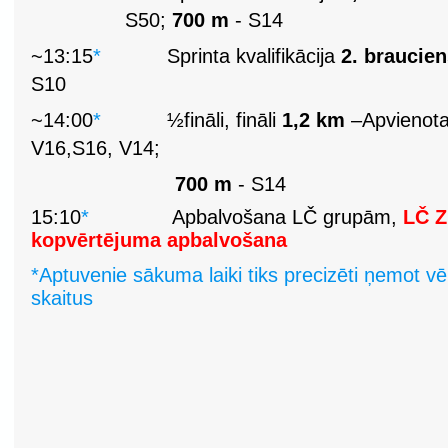
S50;
700 m
- S14
~13:15
*
Sprinta kvalifikācija
2. braucie
S10
~14:00
*
½fināli, fināli
1,2 km
–Apvienota
V16,S16, V14;
700 m
- S14
15:10
*
Apbalvošana LČ grupām,
LČ Z
kopvērtējuma apbalvošana
*Aptuvenie sākuma laiki tiks precizēti ņemot vē
skaitus