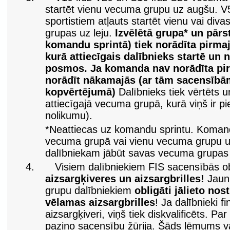
startēt vienu vecuma grupu uz augšu. 
sportistiem atļauts startēt vienu vai di
grupas uz leju.
Izvēlētā grupa* un pārs
komandu sprintā) tiek norādīta pirma
kurā attiecīgais dalībnieks startē un 
posmos. Ja komanda nav norādīta pir
norādīt nākamajās (ar tām sacensībā
kopvērtējumā)
Dalībnieks tiek vērtēts 
attiecīgajā vecuma grupā, kurā viņš ir pie
nolikumu).
*Neattiecas uz komandu sprintu. Komand
vecuma grupā vai vienu vecuma grupu u
dalībniekam jābūt savas vecuma grupas
4.
Visiem dalībniekiem FIS sacensībās obl
aizsargķiveres un aizsargbrilles!
Jauni
grupu dalībniekiem
obligāti jālieto nos
vēlamas aizsargbrilles
! Ja dalībnieki f
aizsargķiveri, viņš tiek diskvalificēts. Par
paziņo sacensību žūrija. Šāds lēmums va