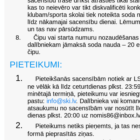
sacensību trasē drīkst atrasties tikai star
kas to neievēro var tikt diskvalificēti ko
klubam/sporta skolai tiek noteikta soda
līdz nākamajai sacensību dienai. Lēmum
un tas nav pārsūdzams.
8.
Čipu vai starta numuru nozaudēšanas
dalībniekam jāmaksā soda nauda – 20 ei
čipu.
PIETEIKUMI:
1.
Pieteikšanās sacensībām notiek ar L
ne vēlāk kā līdz ceturtdienas plkst. 23:5
minētajā termiņā, pieteikumu var iesniegt
pastu:
info@ski.lv
. Dalībnieka vai koman
atsaukumu no sacensībām var nosūtīt lī
dienas plkst. 20:00 uz
nomis86@inbox.lv
2.
Pieteikums netiks pieņemts, ja tas ne
formā pieprasītās ziņas.