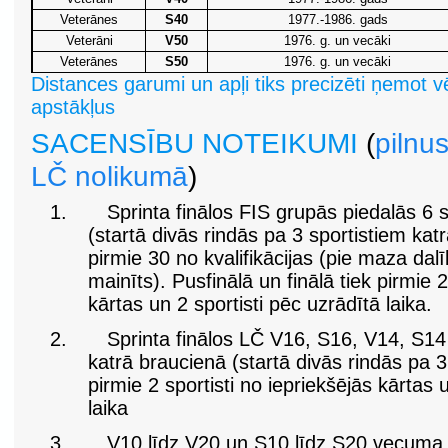
Veterānes
S40
1977.-1986. gads
Veterāni
V50
1976. g. un vecāki
Veterānes
S50
1976. g. un vecāki
Distances garumi un apļi tiks precizēti ņemot 
apstākļus
SACENSĪBU NOTEIKUMI
(
pilnu
LČ nolikumā
)
1.
Sprinta finālos FIS grupās piedalās 6 s
(startā divās rindās pa 3 sportistiem katrā
pirmie 30 no kvalifikācijas (
pie maza dalī
mainīts
). Pusfinālā un finālā tiek pirmie 2
kārtas un 2 sportisti pēc uzrādītā laika.
2.
Sprinta finālos LČ V16, S16, V14, S14 
katrā braucienā (startā divās rindās pa 3 
pirmie 2 sportisti no iepriekšējās kārtas 
laika
3.
V10 līdz V20 un S10 līdz S20 vecuma g