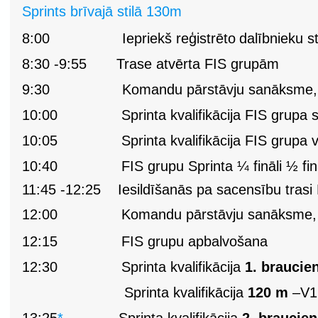
Sprints brīvajā stilā 130m
8:00
Iepriekš
reģistrēto
dalībnieku
s
8:30
-
9:55
Trase atvērta FIS grupām
9:30
Komandu pārstāvju sanāksme,
10:00
Sprinta kvalifikācija FIS grupa
10:05
Sprinta kvalifikācija FIS grupa 
10:40
FIS grupu Sprinta ¼ fināli ½ fināl
11:45 -12:25
Iesildīšanās pa sacensību tras
12:00
Komandu pārstāvju sanāksme,
12:15
FIS grupu apbalvošana
12:30
Sprinta kvalifikācija
1. braucie
Sprinta kvalifikācija
120 m
–V1