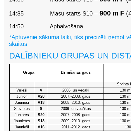
900 m F
(4
14:35
Masu starts S10 –
14:50
Apbalvošana
*Aptuvenie sākuma laiki, tiks precizēti ņemot v
skaitus
DALĪBNIEKU GRUPAS UN DIS
Grupa
Dzimšanas gads
Sprints
Vīrieši
V
2006. un vecāki
130 m 
Juniori
V20
2007.-2008. gads
130 m 
Jaunieši
V18
2009.-2010. gads
130 m 
Sievietes
S
2006. un vecākas
130 m 
Juniores
S20
2007.-2008. gads
130 m 
Jaunietes
S18
2009.-2010. gads
130 m 
Jaunieši
V16
2011.-2012. gads
13