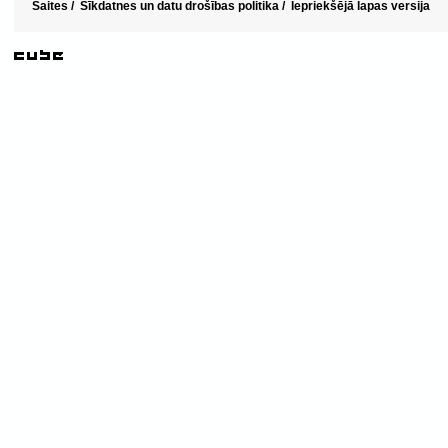
Saites
/
Sīkdatnes un datu drošības politika
/
Iepriekšējā lapas versija