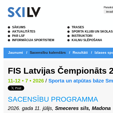
Pieteik
SĀKUMS
TRASES
AKTUALITĀTES
SPORTA KLUBI UN SKOLAS
PAR LSF
INSTRUKTORI
INFORMĀCIJA SPORTISTIEM
KALNU SLĒPOŠANA
Jaunumi
/
Sacensību kalendārs
/
Rezultāti
/
Izlases spo
FIS Latvijas Čempionāts 2
11-12 • 7 • 2026
/
Sporta un atpūtas bāze Sm
SACENSĪBU PROGRAMMA
2026. gada 11. jūlijs,
Smeceres sils, Madona