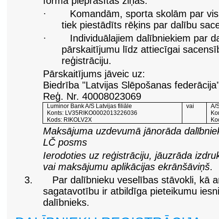
formā pieprasītās ziņas.
·
Komandām, sporta skolām par visi
tiek piestādīts rēķins par dalību sac
·
Individuālajiem dalībniekiem par d
pārskaitījumu līdz attiecīgai sacens
reģistrāciju.
Pārskaitījums jāveic uz:
Biedrība "Latvijas Slēpošanas federācija
Reģ. Nr. 40008023069
Luminor Bank A/S Latvijas filiāle
vai
A/
Konts: LV35RIKO0002013226036
Ko
Kods: RIKOLV2X
Ko
Maksājuma uzdevumā jānorāda dalībnie
LČ posms
Ierodoties uz reģistrāciju, jāuzrāda iz
vai maksājumu aplikācijas ekrānšāviņš
.
3.
Par dalībnieku veselības stāvokli, kā a
sagatavotību ir atbildīga pieteikumu iesn
dalībnieks.