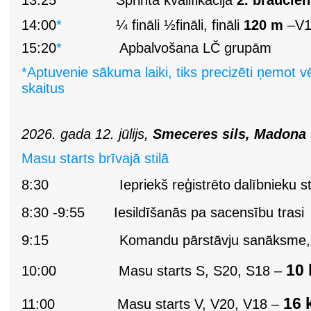
13:25
*
Sprinta kvalifikācija
2. braucie
14:00
*
¼ fināli ½fināli, fināli
120 m
–V1
15:20
*
Apbalvošana LČ grupām
*Aptuvenie sākuma laiki, tiks precizēti ņemot v
skaitus
2026. gada 12. jūlijs,
Smeceres sils, Madona
Masu starts brīvajā stilā
8:30
Iepriekš
reģistrēto
dalībnieku
s
8:30
-
9:55
Iesildīšanās pa sacensību trasi
9:15
Komandu pārstāvju sanāksme, 
10
10:00
Masu starts S, S20, S18 –
16 
11:00
Masu starts V, V20, V18 –