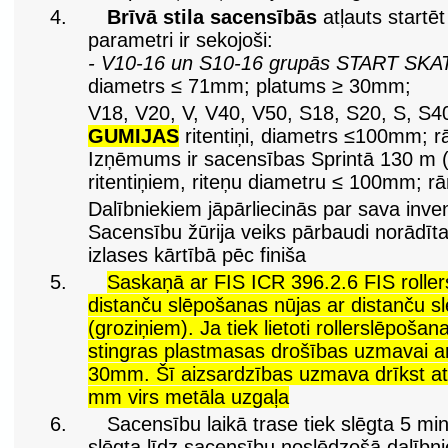
4.
Brīvā stila sacensībās
atļauts startēt
parametri ir sekojoši:
- V10-16 un S10-16 grupās START SKAT
diametrs ≤ 71mm; platums ≥ 30mm;
V18, V20, V, V40, V50, S18, S20, S, S4
GUMIJAS
ritentiņi, diametrs ≤100mm;
Izņēmums ir sacensības Sprintā 130 m (
ritentiņiem, riteņu diametru ≤ 100mm; 
Dalībniekiem jāpārliecinās par sava inve
Sacensību žūrija veiks pārbaudi norādītaj
izlases kārtībā pēc finiša
5.
Saskaņā ar FIS ICR 396.2.6 FIS roller
distanču slēpošanas nūjas ar distanču 
(groziņiem). Ja tiek lietoti rollerslēpošana
stingras plastmasas drošības uzmavai a
30mm. Šī aizsardzības uzmava drīkst at
mm virs metāla uzgaļa
6.
Sacensību laikā trase tiek slēgta 5 min
slēgta līdz sacensību noslēdzošā dalībnie