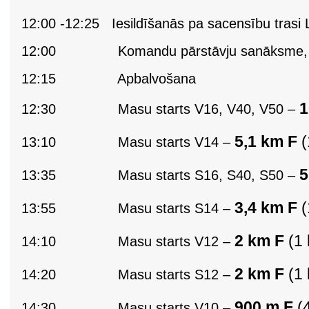
12:00 -12:25
Iesildīšanās pa sacensību trasi
12:00
Komandu pārstāvju sanāksme,
12:15
Apbalvošana
1
12:30
Masu starts V16, V40, V50 –
5,1 km F
(
13:10
Masu starts V14 –
5
13:35
Masu starts S16, S40, S50 –
3,4 km F
(
13:55
Masu starts S14 –
2 km F
(1 
14:10
Masu starts V12 –
2 km F
(1 
14:20
Masu starts S12 –
900 m F
(4
14:30
Masu starts V10 –