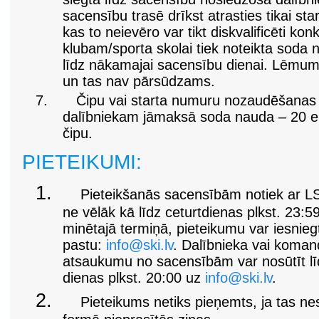
sacensību trasē drīkst atrasties tikai star
kas to neievēro var tikt diskvalificēti ko
klubam/sporta skolai tiek noteikta soda
līdz nākamajai sacensību dienai. Lēmum
un tas nav pārsūdzams.
7.
Čipu vai starta numuru nozaudēšanas
dalībniekam jāmaksā soda nauda – 20 ei
čipu.
PIETEIKUMI:
1.
Pieteikšanās sacensībām notiek ar L
ne vēlāk kā līdz ceturtdienas plkst. 23:5
minētajā termiņā, pieteikumu var iesniegt
pastu:
info@ski.lv
. Dalībnieka vai koman
atsaukumu no sacensībām var nosūtīt lī
dienas plkst. 20:00 uz
info@ski.lv
.
2.
Pieteikums netiks pieņemts, ja tas ne