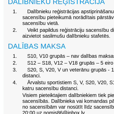
DALĪBNIEKU REĢISTRĀCIJA
1.
Dalībnieku reģistrācijas apstiprināša
sacensību pieteikumā norādītais pārstāvi
sacensību vietā.
2.
Veikt papildus reģistrāciju sacensību 
aizvietot saslimušu dalībnieku stafetēs.
DALĪBAS MAKSA
1.
S10, V10 grupās – nav dalības maksa
2.
S12 – S18, V12 – V18 grupās – 5 eiro 
3.
S20, S, V20, V un veterānu grupās - 1
distanci.
4.
Ārvalstu sportistiem S, V, S20, V20, S
katru sacensību distanci.
Visiem pieteiktajiem dalībniekiem tiek pi
sacensībās. Dalībnieka vai komandas pā
no sacensībām var nosūtīt līdz sacensību
20:00 uz
nomis86@inbox.lv
.