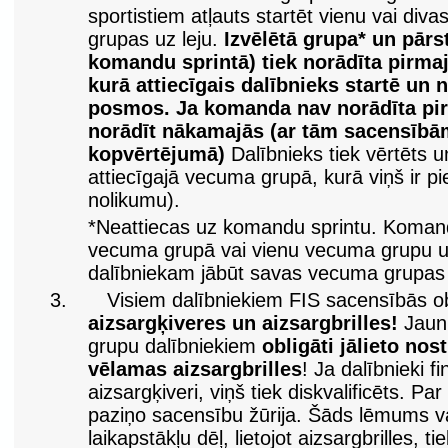
sportistiem atļauts startēt vienu vai di
grupas uz leju.
Izvēlētā grupa* un pārs
komandu sprintā) tiek norādīta pirma
kurā attiecīgais dalībnieks startē un 
posmos. Ja komanda nav norādīta pir
norādīt nākamajās (ar tām sacensībā
kopvērtējumā)
Dalībnieks tiek vērtēts 
attiecīgajā vecuma grupā, kurā viņš ir pie
nolikumu).
*Neattiecas uz komandu sprintu. Komand
vecuma grupā vai vienu vecuma grupu u
dalībniekam jābūt savas vecuma grupas
3.
Visiem dalībniekiem FIS sacensībās obl
aizsargķiveres un aizsargbrilles!
Jauni
grupu dalībniekiem
obligāti jālieto nos
vēlamas aizsargbrilles
! Ja dalībnieki f
aizsargķiveri, viņš tiek diskvalificēts. Par
paziņo sacensību žūrija. Šāds lēmums va
laikapstākļu dēļ, lietojot aizsargbrilles, 