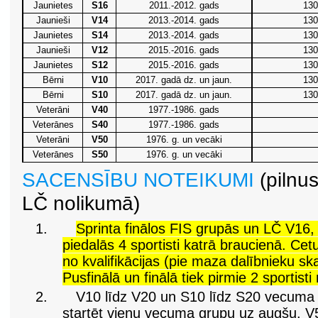
Jaunietes
S16
2011.-2012. gads
13
Jaunieši
V14
2013.-2014. gads
13
Jaunietes
S14
2013.-2014. gads
13
Jaunieši
V12
2015.-2016. gads
13
Jaunietes
S12
2015.-2016. gads
13
Bērni
V10
2017. gadā dz. un jaun.
13
Bērni
S10
2017. gadā dz. un jaun.
13
Veterāni
V40
1977.-1986. gads
Veterānes
S40
1977.-1986. gads
Veterāni
V50
1976. g. un vecāki
Veterānes
S50
1976. g. un vecāki
SACENSĪBU NOTEIKUMI
(pilnu
LČ nolikumā)
1.
Sprinta finālos FIS grupās un LČ V16
piedalās 4 sportisti katrā braucienā. Cetu
no kvalifikācijas (pie maza dalībnieku sk
Pusfinālā un finālā tiek pirmie 2 sportisti
2.
V10 līdz V20 un S10 līdz S20 vecuma g
startēt vienu vecuma grupu uz augšu. 