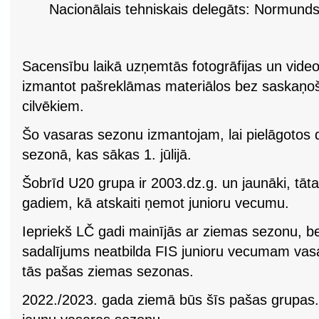
Nacionālais tehniskais delegāts: Normunds
Sacensību laikā uzņemtās fotogrāfijas un video
izmantot pašreklāmas materiālos bez saskaņo
cilvēkiem.
Šo vasaras sezonu izmantojam, lai pielāgotos
sezonā, kas sākas 1. jūlijā.
Šobrīd U20 grupa ir 2003.dz.g. un jaunāki, tāt
gadiem, kā atskaiti ņemot junioru vecumu.
Iepriekš LČ gadi mainījās ar ziemas sezonu, 
sadalījums neatbilda FIS junioru vecumam vasa
tās pašas ziemas sezonas.
2022./2023. gada ziemā būs šīs pašas grupas