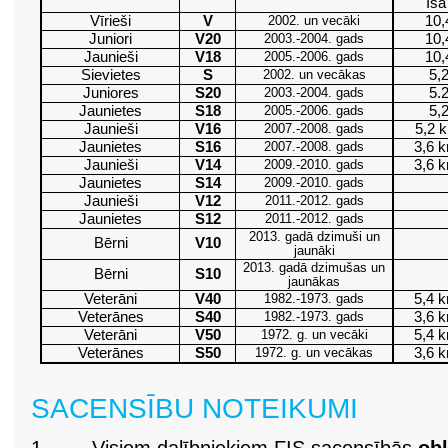
Īsā
Vīrieši
V
2002. un vecāki
10,
Juniori
V20
2003.-2004. gads
10,
Jaunieši
V18
2005.-2006. gads
10,
Sievietes
S
2002. un vecākas
5,
Juniores
S20
2003.-2004. gads
5.
Jaunietes
S18
2005.-2006. gads
5,
Jaunieši
V16
2007.-2008. gads
5,2 
Jaunietes
S16
2007.-2008. gads
3,6 
Jaunieši
V14
2009.-2010. gads
3,6 
Jaunietes
S14
2009.-2010. gads
Jaunieši
V12
2011.-2012. gads
Jaunietes
S12
2011.-2012. gads
2013. gadā dzimuši un
Bērni
V10
jaunāki
2013. gadā dzimušas un
Bērni
S10
jaunākas
Veterāni
V40
1982.-1973. gads
5,4 
Veterānes
S40
1982.-1973. gads
3,6 
Veterāni
V50
1972. g. un vecāki
5,4 
Veterānes
S50
1972. g. un vecākas
3,6 
SACENSĪBU NOTEIKUMI