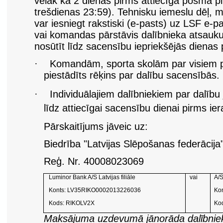
vēlāk kā 2 dienas pirms attiecīgā posma p
trešdienas 23:59). Tehnisku iemeslu dēļ, m
var iesniegt rakstiski (e-pasts) uz LSF e-p
vai komandas pārstāvis dalībnieka atsau
nosūtīt līdz sacensību iepriekšējās dienas 
·
Komandām, sporta skolām par visiem pi
piestādīts rēķins par dalību sacensībās.
·
Individuālajiem dalībniekiem par dalību
līdz attiecīgai sacensību dienai pirms ier
Pārskaitījums jāveic uz:
Biedrība "Latvijas Slēpošanas federācija
Reģ. Nr. 40008023069
Luminor Bank A/S Latvijas filiāle
vai
A/
Konts: LV35RIKO0002013226036
Ko
Kods: RIKOLV2X
Ko
Maksājuma uzdevumā jānorāda dalībnie