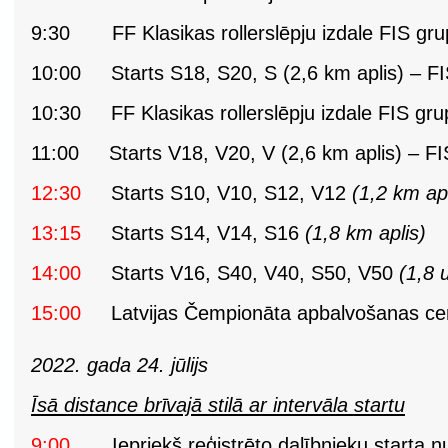
9:30 FF Klasikas rollerslēpju izdale FIS gru
10:00 Starts S18, S20, S (2,6 km aplis) – FI
10:30 FF Klasikas rollerslēpju izdale FIS grup
11:00 Starts V18, V20, V (2,6 km aplis) – FIS
12:30
Starts S10, V10, S12, V12
(1,2 km apl
13:15
Starts S14, V14, S16
(1,8 km aplis)
14:00
Starts V16, S40, V40, S50, V50
(1,8 
15:00
Latvijas Čempionāta apbalvošanas ce
2022. gada 24. jūlijs
Īsā distance brīvajā stilā ar intervāla startu
9:00
Iepriekš reģistrēto dalībnieku starta 