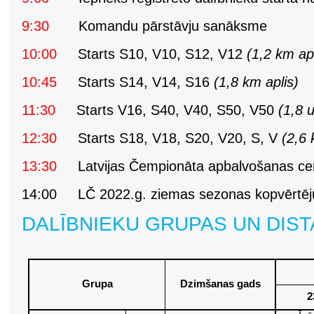
9:30
Komandu pārstāvju sanāksme
10:00
Starts S10, V10, S12, V12
(1,2 km apl
10:45
Starts S14, V14, S16
(1,8 km aplis)
11:30
Starts V16, S40, V40, S50, V50
(1,8 
12:30
Starts S18, V18, S20, V20, S, V
(2,6 
13:30
Latvijas Čempionāta apbalvošanas ce
14:00 LČ 2022.g. ziemas sezonas kopvērtē
DALĪBNIEKU GRUPAS UN DIS
Grupa
Dzimšanas gads
2