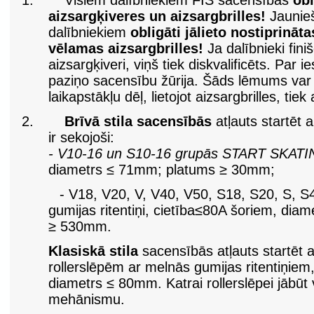
1.
Visiem dalībniekiem FIS sacensībās
obl
aizsargķiveres un aizsargbrilles!
Jaunieš
dalībniekiem
obligāti jālieto nostiprināt
vēlamas aizsargbrilles!
Ja dalībnieki fini
aizsargķiveri, viņš tiek diskvalificēts. Par ie
paziņo sacensību žūrija. Šāds lēmums var 
laikapstākļu dēļ, lietojot aizsargbrilles, ti
2.
Brīvā stila sacensībās
atļauts startēt 
ir sekojoši:
- V10-16 un S10-16 grupās START SKATIN
diametrs ≤ 71mm; platums ≥ 30mm;
- V18, V20, V, V40, V50, S18, S20, S, S4
gumijas ritentiņi, cietība≤80A šoriem, di
≥ 530mm.
Klasiskā stila
sacensībās atļauts startēt ar
rollerslēpēm ar melnās gumijas ritentiņiem
diametrs ≤ 80mm. Katrai rollerslēpei jābūt
mehānismu.