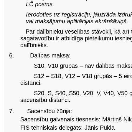
LČ posms
Ierodoties uz reģistrāciju, jāuzrāda iz
vai maksājumu aplikācijas ekrānšāviņš
.
Par dalībnieku veselības stāvokli, kā arī 
sagatavotību ir atbildīga pieteikumu iesnie
dalībnieks.
6.
Dalības maksa:
S10, V10 grupās – nav dalības maksa
S12 – S18, V12 – V18 grupās – 5 eiro p
distanci.
S20, S, S40, S50, V20, V, V40, V50 grupā
sacensību distanci.
7.
Sacensību žūrija:
Sacensību galvenais tiesnesis: Mārtiņš Nik
FIS tehniskais delegāts: Jānis Puida