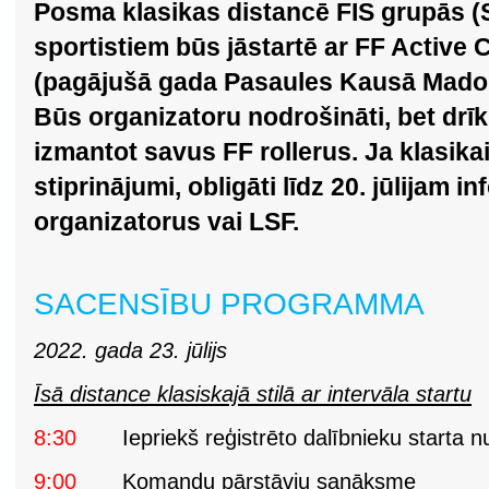
Posma klasikas distancē FIS grupās (S
sportistiem būs jāstartē ar FF Active C
(pagājušā gada Pasaules Kausā Madonā
Būs organizatoru nodrošināti, bet drī
izmantot savus FF rollerus. Ja klasik
stiprinājumi, obligāti līdz 20. jūlijam 
organizatorus vai LSF.
SACENSĪBU PROGRAMMA
2022. gada 23. jūlijs
Īsā distance klasiskajā stilā ar intervāla startu
8:30
Iepriekš reģistrēto dalībnieku starta 
9:00
Komandu pārstāvju sanāksme