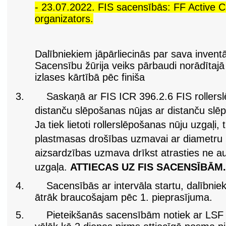
- 23.07.2022. FIS sacensībās: FF Active Cl
organizators.
Dalībniekiem jāpārliecinās par sava invent
Sacensību žūrija veiks pārbaudi norādītajā 
izlases kārtībā pēc finiša
3.
Saskaņā ar FIS ICR 396.2.6 FIS rollersl
distanču slēpošanas nūjas ar distanču slē
Ja tiek lietoti rollerslēpošanas nūju uzgaļi, 
plastmasas drošības uzmavai ar diametr
aizsardzības uzmava drīkst atrasties ne a
uzgaļa.
ATTIECAS UZ FIS SACENSĪBĀM.
4.
Sacensībās ar intervāla startu, dalībnie
ātrāk braucošajam pēc 1. pieprasījuma.
5.
Pieteikšanās sacensībām notiek ar LSF 