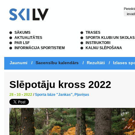
Pieteik
SĀKUMS
TRASES
AKTUALITĀTES
SPORTA KLUBI UN SKOLAS
PAR LSF
INSTRUKTORI
INFORMĀCIJA SPORTISTIEM
KALNU SLĒPOŠANA
Jaunumi
/
Sacensību kalendārs
/
Rezultāti
/
Izlases spo
Slēpotāju kross 2022
28 • 10 • 2022
/
Sporta bāze "Jankas", Pļaviņas