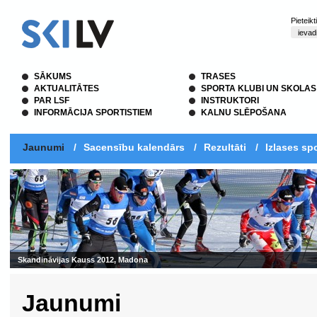
Pieteik
SĀKUMS
TRASES
AKTUALITĀTES
SPORTA KLUBI UN SKOLAS
PAR LSF
INSTRUKTORI
INFORMĀCIJA SPORTISTIEM
KALNU SLĒPOŠANA
Jaunumi
/
Sacensību kalendārs
/
Rezultāti
/
Izlases spo
Skandināvijas Kauss 2012, Madona
Jaunumi