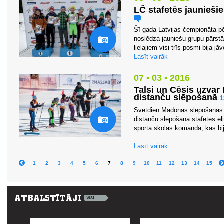
LČ stafetēs jaunieši
Šī gada Latvijas čempionāta p
noslēdza jauniešu grupu pārstāv
lielajiem visi trīs posmi bija jāv
Lasīt vairāk
07 • 03 • 2016
Talsi un Cēsis uzvar
distanču slēpošanā
Svētdien Madonas slēpošanas t
distanču slēpošanā stafetēs el
sporta skolas komanda, kas bi
...
Lasīt vairāk
1
2
3
4
5
6
7
8
9
10
11
12
13
14
15