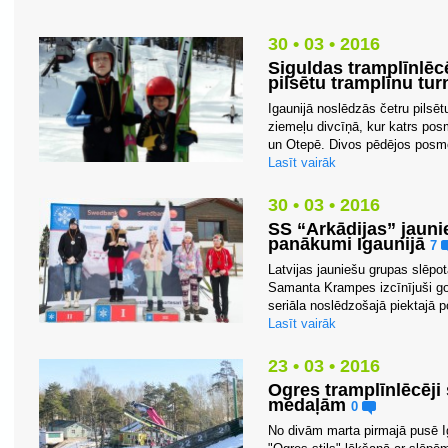
30 • 03 • 2016
Siguldas tramplīnlēc
pilsētu tramplīnu tur
Igaunijā noslēdzās četru pilsē
ziemeļu divcīņā, kur katrs posm
un Otepē. Divos pēdējos posmos
Lasīt vairāk
30 • 03 • 2016
SS “Arkādijas” jaun
panākumi Igaunijā
7
Latvijas jauniešu grupas slēpot
Samanta Krampes izcīnījuši god
seriāla noslēdzošajā piektajā p
Lasīt vairāk
23 • 03 • 2016
Ogres tramplīnlēcēji
medaļām
0
No divām marta pirmajā pusē I