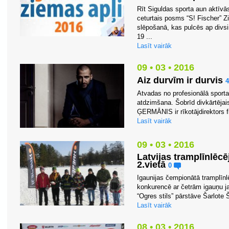
Rīt Siguldas sporta aun aktīvā
ceturtais posms “S! Fischer” 
slēpošanā, kas pulcēs ap divsi
19 ...
Lasīt vairāk
09 • 03 • 2016
Aiz durvīm ir durvis
Atvadas no profesionālā sporta 
atdzimšana. Šobrīd divkārtējai
ĢERMĀNIS ir rīkotājdirektors f
Lasīt vairāk
09 • 03 • 2016
Latvijas tramplīnlēc
2.vietā
0
Igaunijas čempionātā tramplīnl
konkurencē ar četrām igauņu j
“Ogres stils” pārstāve Šarlote
Lasīt vairāk
08 • 03 • 2016