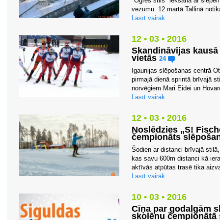
"Ogres stils" lēkšanā ar slēpēm
vezumu. 12.martā Tallinā notika
Lasīt vairāk
12 • 03 • 2016
Skandināvijas kausā 
vietās
24
Igaunijas slēpošanas centrā O
pirmajā dienā sprintā brīvajā s
norvēģiem Mari Eidei un Hovard
Lasīt vairāk
12 • 03 • 2016
Noslēdzies „S! Fisc
čempionāts slēpoša
Šodien ar distanci brīvajā sti
kas savu 600m distanci kā ieras
aktīvās atpūtas trasē tika aizv
Lasīt vairāk
10 • 03 • 2016
Cīņa par godalgām sk
skolēnu čempionātā