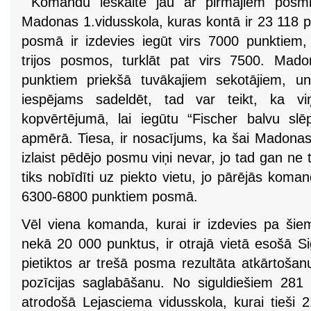
Komandu ieskaitē jau ar pirmajiem posmie
Madonas 1.vidusskola, kuras kontā ir 23 118 pu
posmā ir izdevies iegūt virs 7000 punktiem, 
trijos posmos, turklāt pat virs 7500. Mado
punktiem priekšā tuvākajiem sekotājiem, u
iespējams sadeldēt, tad var teikt, ka viņ
kopvērtējumā, lai iegūtu “Fischer balvu sl
apmērā. Tiesa, ir nosacījums, ka šai Madonas sk
izlaist pēdējo posmu viņi nevar, jo tad gan ne t
tiks nobīdīti uz piekto vietu, jo pārējās koman
6300-6800 punktiem posmā.
Vēl viena komanda, kurai ir izdevies pa šie
nekā 20 000 punktus, ir otrajā vietā esošā Si
pietiktos ar trešā posma rezultāta atkārtošan
pozīcijas saglabāšanu. No siguldiešiem 281 p
atrodošā Lejasciema vidusskola, kurai tieši 2