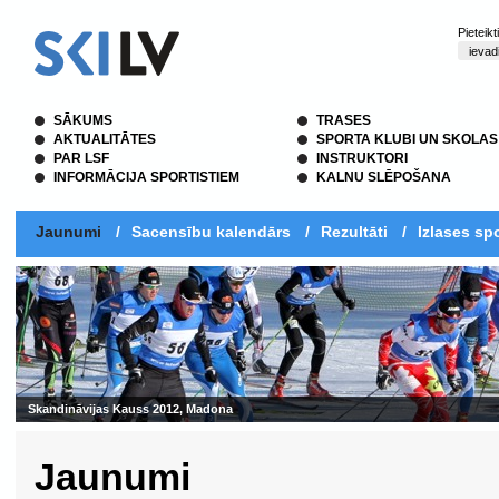
Pieteik
SĀKUMS
TRASES
AKTUALITĀTES
SPORTA KLUBI UN SKOLAS
PAR LSF
INSTRUKTORI
INFORMĀCIJA SPORTISTIEM
KALNU SLĒPOŠANA
Jaunumi
/
Sacensību kalendārs
/
Rezultāti
/
Izlases spo
Skandināvijas Kauss 2012, Madona
Jaunumi