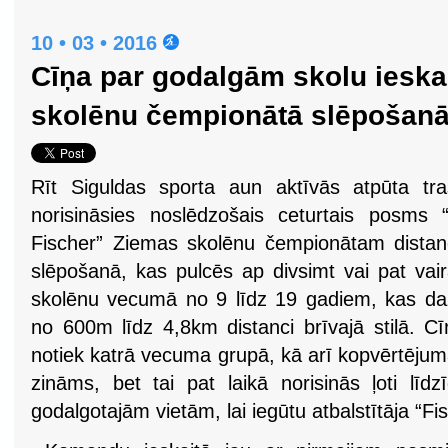
10 • 03 • 2016
Cīņa par godalgām skolu ieskai
skolēnu čempionātā slēpošan
Rīt Siguldas sporta aun aktīvās atpūta tr
norisināsies noslēdzošais ceturtais posms 
Fischer” Ziemas skolēnu čempionātam dista
slēpošanā, kas pulcēs ap divsimt vai pat vai
skolēnu vecumā no 9 līdz 19 gadiem, kas d
no 600m līdz 4,8km distanci brīvajā stilā. Cī
notiek katrā vecuma grupā, kā arī kopvērtējumā,
zināms, bet tai pat laikā norisinās ļoti lī
godalgotajām vietām, lai iegūtu atbalstītāja “Fi