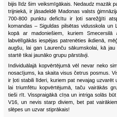
bijis līdz šim veiksmīgākais. Nedaudz mazāk par
trijniekā, ir jāsadeldē Madonas valsts ģimnāzij
700-800 punktu deficītu ir ļoti sarežģīti at
komandas – Siguldas pilsētas vidusskola un
kopā ar madoniešiem, kuriem Smecersilā ar
labvēlīgākās iespējas patrenēties ikdienā, mē
augšu, lai gan Laurenču sākumskolai, kā ja
startē tikai jaunāko grupu pārstāvji.
Individuālajā kopvērtējumā vēl nevar neko simt
nosacījums, ka skaita visus četrus posmus. 
ir ļoti stabili līderi, kuriem pat nevajag uzvarē
lai triumfētu kopvērtējumā, taču vairākās gr
tieši rīt. Visspraigākā cīņa un intriga solās b
V16, un nevis starp diviem, bet pat vairākiem
slēpes un uzvar stiprākais!