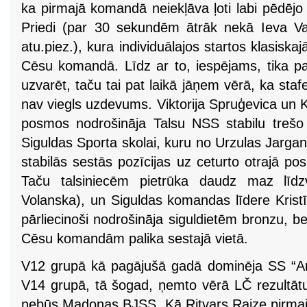
ka pirmajā komandā neiekļāva ļoti labi pēdēj
Priedi (par 30 sekundēm ātrāk nekā Ieva V
atu.piez.), kura individuālajos startos klasiska
Cēsu komandā. Līdz ar to, iespējams, tika pal
uzvarēt, taču tai pat laikā jāņem vērā, ka s
nav viegls uzdevums. Viktorija Spruģevica un 
posmos nodrošināja Talsu NSS stabilu trešo p
Siguldas Sporta skolai, kuru no Urzulas Jarg
stabilās sestās pozīcijas uz ceturto otrajā pos
Taču talsiniecēm pietrūka daudz maz līd
Volanska), un Siguldas komandas līdere Krist
pārliecinoši nodrošināja siguldietēm bronzu, be
Cēsu komandām palika sestajā vietā.
V12 grupā kā pagājušā gadā dominēja SS “Arkā
V14 grupā, tā šogad, ņemto vērā LČ rezultātus
nebūs Madonas BJSS. Kā Ritvars Raize pirmaj