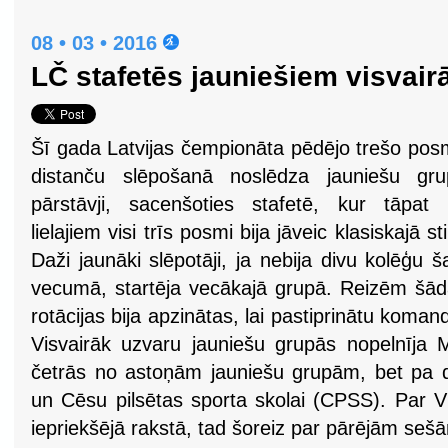
08 • 03 • 2016
LČ stafetēs jauniešiem visvai
Šī gada Latvijas čempionāta pēdējo trešo po
distanču slēpošanā noslēdza jauniešu gru
pārstāvji, sacenšoties stafetē, kur tāpat
lielajiem visi trīs posmi bija jāveic klasiskajā sti
Daži jaunāki slēpotāji, ja nebija divu kolēģu š
vecumā, startēja vecākajā grupā. Reizēm šā
rotācijas bija apzinātas, lai pastiprinātu koman
Visvairāk uzvaru jauniešu grupās nopelnīja
četrās no astoņām jauniešu grupām, bet pa 
un Cēsu pilsētas sporta skolai (CPSS). Par V
iepriekšējā rakstā, tad šoreiz par pārējām se