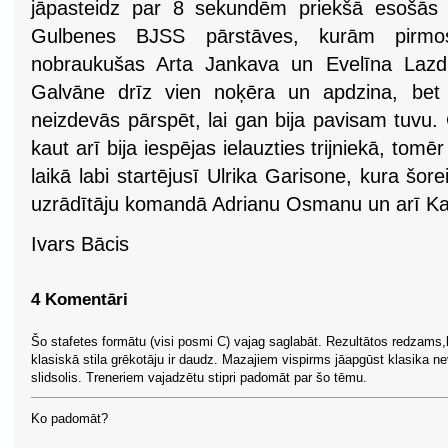
jāpasteidz par 8 sekundēm priekšā esošās u
Gulbenes BJSS pārstāves, kurām pirmo
nobraukušas Arta Jankava un Evelīna Lazdiņ
Galvāne drīz vien noķēra un apdzina, bet c
neizdevās pārspēt, lai gan bija pavisam tuvu. 
kaut arī bija iespējas ielauzties trijniekā, tom
laikā labi startējusī Ulrika Garisone, kura šore
uzrādītāju komandā Adrianu Osmanu un arī Ka
Ivars Bācis
4 Komentāri
Šo stafetes formātu (visi posmi C) vajag saglabāt. Rezultātos redzams
klasiskā stila grēkotāju ir daudz. Mazajiem vispirms jāapgūst klasika ne
slidsolis. Treneriem vajadzētu stipri padomāt par šo tēmu.
Ko padomāt?