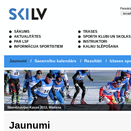
Pieteik
SĀKUMS
TRASES
AKTUALITĀTES
SPORTA KLUBI UN SKOLAS
PAR LSF
INSTRUKTORI
INFORMĀCIJA SPORTISTIEM
KALNU SLĒPOŠANA
Jaunumi
/
Sacensību kalendārs
/
Rezultāti
/
Izlases spo
ss 2012, Madona
Jaunumi