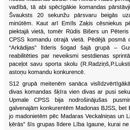
vadībā, tā abi spēcīgākie komandas pārstāvji
Švauksts 20 sekunžu pārsvaru beigās uza
minūtēm. Kaut arī Emīls Zaķis cēsniekus p
piektajā vietā, tomēr Rūdis Bišers un Pēteris
CPSS komandu otrajā vietā. Pēdējā posmā cē
“Arkādijas” līderis šogad šajā grupā – Gu
reabilitēties par neveiksmi sestdienas sprin
paceļot savu sporta skolu (R.Radziņš,P.Lukst
astoņu komandu konkurencē.
S12 grupā meitenēm sanāca vislīdzvērtīgākā
divas komandas šķīra vien divas ar pusi seku
Upmale CPSS bija nodrošinājušas pusmi
galvenajām konkurentēm Madonas BJSS, bet Este
jo madonietēm pēc Madaras Veckalniņas un Li
ķērās” šīs grupas līdere Lība Igaune, kurai ne t