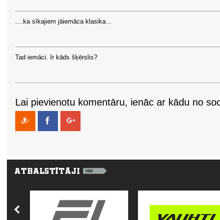
....ka sīkajiem jāiemāca klasika...
Tad iemāci. Ir kāds šķērslis?
Lai pievienotu komentāru, ienāc ar kādu no soci