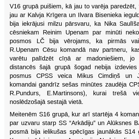
V16 grupā puišiem, kā jau to varēja paredzēt
jau ar Kalvja Krīgera un Ilvara Bisenieka ieg
bija iekrājusi milzu pārsvaru, ka Nika Saul
cēsniekam Reinim Upenam par minūti neko n
posmos LČ bija vērojams, ka pirmās vai 
R.Upenam Cēsu komandā nav partneru, kas
varētu palīdzēt cīņā ar madoniešiem, jo
distancēs šajā grupā šogad nebija izdevies 
posmus CPSS veica Mikus Cimdiņš un Jā
komandai gandrīz sešas minūtes zaudēja CPS
R.Pundurs, E.Martinsons), kurai trešā vi
noslēdzošajā sestajā vietā.
Meitenēm S16 grupā, kur arī startēja 4 komand
par uzvaru starp SS “Arkādiju” un Alūksnes
posmā bija ielikušas spēcīgas jaunākās S14