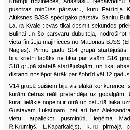
Krampi rīdzinieces, Anastasiju Ņedaivodinu
pusotras minūtes pārsvaru, kuru Patrīcija 
Alūksnes BJSS spēcīgāko pārstāvi Sanitu Buli
Laura Kvāle devās tikai desmit sekundes prie
Buliņai un šo pārsvaru dubultoja, nodrošinot 
vietā finišēja mājinieces no Madonas BJSS (El
Nagles). Pirmo gadu S14 grupā startējušās
bija krietni labāks ne tikai par visām S16 gr
S18 grupā stafetē startējušajām, un tikai aba
distanci noslēpot ātrāk par šobrīd vēl 12 gadus 
V14 grupā puišiem bija vislielākā konkurence
kurām četras reāli pretendēja uz godalgām. U
kurai lielākie nopelni ir otrā un ceturtā laika
Gustavam Lukstiņam, bet arī bez Aleksandra
vietu, atpaliekot pusminūti, ieņēma M
R.Krūmiņš, L.Kaparkalējs), kuru pirmajā p