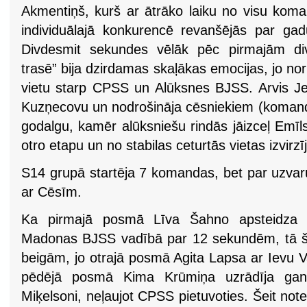
Akmentiņš, kurš ar ātrāko laiku no visu koma
individuālajā konkurencē revanšējās par gad
Divdesmit sekundes vēlāk pēc pirmajām d
trasē” bija dzirdamas skaļākas emocijas, jo nori
vietu starp CPSS un Alūksnes BJSS. Arvis J
Kuzņecovu un nodrošināja cēsniekiem (komandā
godalgu, kamēr alūksniešu rindās jāizceļ Emīls
otro etapu un no stabilas ceturtās vietas izvi
S14 grupā startēja 7 komandas, bet par uzvaru
ar Cēsīm.
Ka pirmajā posmā Līva Šahno apsteidza Ki
Madonas BJSS vadībā par 12 sekundēm, tā šis
beigām, jo otrajā posmā Agita Lapsa ar Ievu V
pēdējā posmā Kima Krūmiņa uzrādīja gand
Miķelsoni, neļaujot CPSS pietuvoties. Šeit note