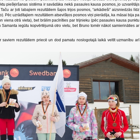
punktu piešķiršanas sistēma ir savādāka nekā pasaules kausa posmos, jo uzvarētājs
 Taču ar ļoti labajiem rezultātiem šajos trijos posmos, “arkādieši” aizsniedzās līdz
no). Pēc uzrādītajiem rezultātiem atsevišķos posmos viņi pierādīja, ka māsai bija pa
viena otrā vieta), bet brālim pacīnīties par trijnieku (pēc pasaules kausa punktu
iem Samanta iegūtu kopvērtējumā otro vietu, bet Bruno tomēr nākot samierināties ar
ar saviem rezultātiem priecē un dod pamatu noslogotajā laikā veltīt uzmanību arī