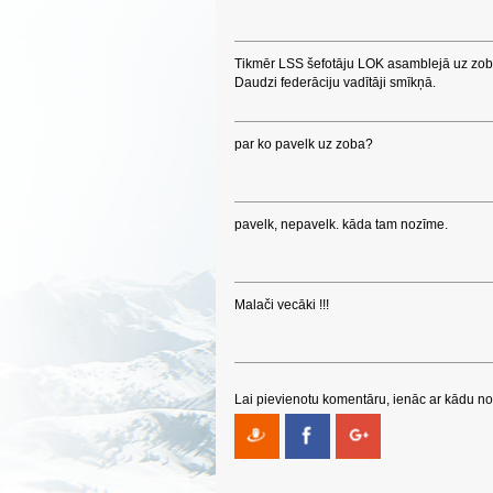
Tikmēr LSS šefotāju LOK asamblejā uz zob
Daudzi federāciju vadītāji smīkņā.
par ko pavelk uz zoba?
pavelk, nepavelk. kāda tam nozīme.
Malači vecāki !!!
Lai pievienotu komentāru, ienāc ar kādu no 