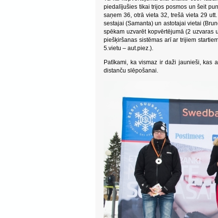
piedalījušies tikai trijos posmos un šeit 
saņem 36, otrā vieta 32, trešā vieta 29 utt.
sestajai (Samanta) un astotajai vietai (Bru
spēkam uzvarēt kopvērtējumā (2 uzvaras un 
piešķiršanas sistēmas arī ar trijiem start
5.vietu – aut.piez.).
Patīkami, ka vismaz ir daži jaunieši, kas 
distanču slēpošanai.