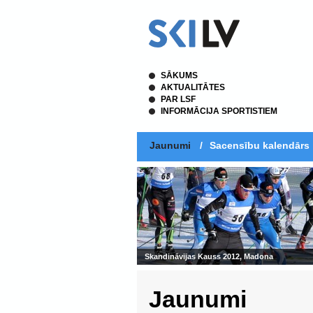
SĀKUMS
AKTUALITĀTES
PAR LSF
INFORMĀCIJA SPORTISTIEM
Jaunumi
/
Sacensību kalendārs
Skandināvijas Kauss 2012, Madona
Jaunumi