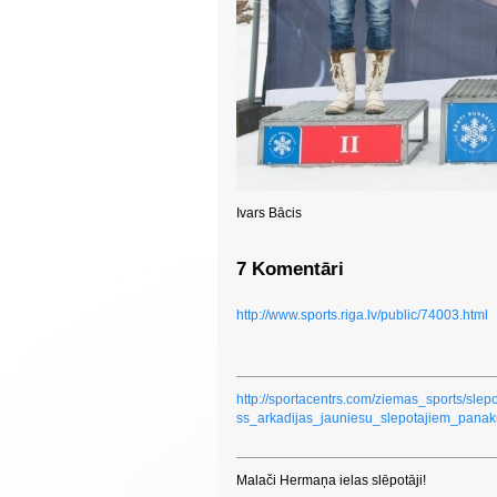
Ivars Bācis
7 Komentāri
http://www.sports.riga.lv/public/74003.html
http://sportacentrs.com/ziemas_sports/sl
ss_arkadijas_jauniesu_slepotajiem_pana
Malači Hermaņa ielas slēpotāji!