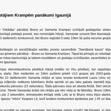
potājiem Krampēm panākumi Igaunijā
S “Arkādija” pārstāvji Bruno un Samanta Krampes izcīnījuši godalgotas vietas
ēdzošajā piektajā posmā, kas norisinājās Hānjā, Samantai uzvarot 5km klasiskajā
23 dalībnieču konkurencē, bet Bruno iegūstot 3.vietu 10km šā paša vecuma grupā
ielākajās un prestižākajās vairāku posmu sacensībās “Swedbank kauss” bija
ienas ģimenes pārstāvji – Bruno un Samanta Krampes. Tāpat kā pirmajā un ceturtajā
is un māsa iepriecināja ar labiem rezultātiem un godalgu izcīnīšanām, sacenšoties ar
o Igaunijas.
nijas dienvidaustrumu pilsētiņā Hānjā (netālu no Viru pilsētas), kur vajadzēja
masu startu. 5km meitenēm un 10km puišiem priekš U13 grupas jeb 2003.gada
. No 23 dalībniecēm Samanta cīnījās ar savu ierasto konkurenti Lauru Lēnu no
āja izšķirošo notikumu kārtošanu finiša sprintā un jau labu gabalu iepriekš bija
 sekunžu pārsvaru (15 sekundes). Šādu pārsvaru viņa arī atveda finišā, 5km veicot
zonā. Tikmēr Samantas brālis sīvi cīnījās par otro vietu ar Iki Melnitsu. Bruno 10km
ar 2 sekundēm, ierindojoties trešajā vietā. Līdz ar to Bruno visos trijos startos
ja igauņu “milzis” Kaspars Lē, kurš tuvākos konkurentus apsteidza par 1:45 un tika
kie rezultāti no pieciem posmiem, tad mūsējie nebija izredžu tikt trijniekā, jo bija