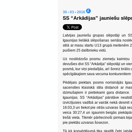
30 • 03 • 2016
SS “Arkādijas” jauniešu slē
Latvijas jauniešu grupas slēpotāji un S
Igaunijas lielākā slēpošanas seriāla nosl
stilā ar masu startu U13 grupā meitenēm 
puišiem 25 dalībnieku vidū.
Uz noslēdzošo posmu ziemeļu kaimiņu l
devušies divi SS “Arkādija” slēpotāji un v
posmā, kur viņi piedalījās, arī šoreiz brāl
spēcīgākajiem sava vecuma konkurentiem n
Pēdējais piektais posms norisinājās Igau
sacensties klasiskā stila distancē ar 
dzimušajiem ir pietiekami gara distance
Igaunijas. SS “Arkādijas” pārstāve neatst
izvirzījusies vadībā ar vairāk nekā desmit
16:03,3 un tiekot pie otrās uzvaras šajā se
veica 30:27,4 un igaunim beigās piekāpās p
trešā vieta. Tikmēr pārliecinoši pirmais bi
pie piektās uzvaras šosezon.
Tā kā kopvērtējumā tika skaitīti četri labā