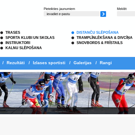
Pieteikties jaunumiem
Meklēt
TRASES
DISTANČU SLĒPOŠANA
SPORTA KLUBI UN SKOLAS
TRAMPLĪNLĒKŠANA & DIVCĪŅA
INSTRUKTORI
SNOVBORDS & FRĪSTAILS
KALNU SLĒPOŠANA
/
Rezultāti
/
Izlases sportisti
/
Galerijas
/
Rangi