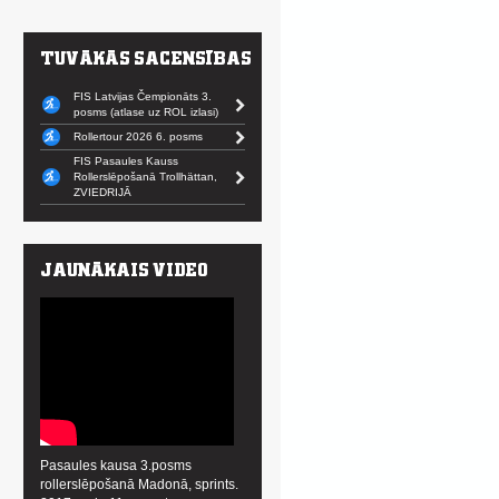
FIS Latvijas Čempionāts 3.
posms (atlase uz ROL izlasi)
Rollertour 2026 6. posms
FIS Pasaules Kauss
Rollerslēpošanā Trollhättan,
ZVIEDRIJĀ
Pasaules kausa 3.posms
rollerslēpošanā Madonā, sprints.