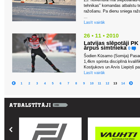
tehnikas" komandas atbalstu t
ražošanu. Pa dienu sniega ražo
...
Lasīt vairāk
26 • 11 • 2010
Latvijas slēpotāji PK
ārpus simtnieka
0
Šodien Kūsamo (Somija) Pasau
1,4km sprinta disciplīnā kvalifi
Kostjukovs un Arvis Liepiņš pal
Lasīt vairāk
1
2
3
4
5
6
7
8
9
10
11
12
13
14