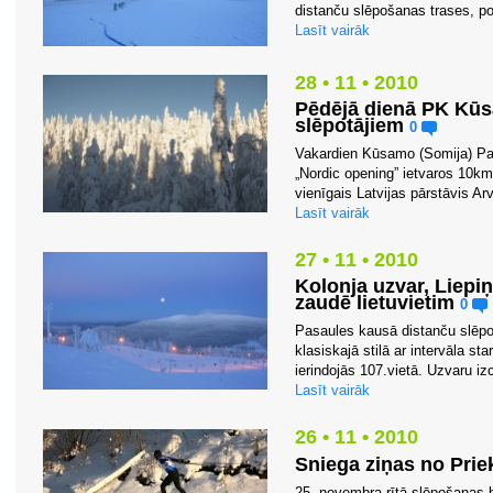
distanču slēpošanas trases, por
Lasīt vairāk
28 • 11 • 2010
Pēdējā dienā PK Kūs
slēpotājiem
0
Vakardien Kūsamo (Somija) Pa
„Nordic opening” ietvaros 10km 
vienīgais Latvijas pārstāvis Ar
Lasīt vairāk
27 • 11 • 2010
Kolonja uzvar, Liepi
zaudē lietuvietim
0
Pasaules kausā distanču slēp
klasiskajā stilā ar intervāla st
ierindojās 107.vietā. Uzvaru izc
Lasīt vairāk
26 • 11 • 2010
Sniega ziņas no Prie
25. novembra rītā slēpošanas-b