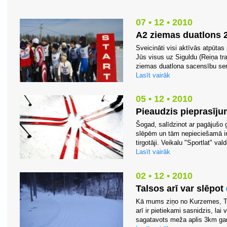
07 • 12 • 2010
A2 ziemas duatlons 
Sveicināti visi aktīvās atpūtas p
Jūs visus uz Siguldu (Reiņa tra
ziemas duatlona sacensību seri
Lasīt vairāk
05 • 12 • 2010
Pieaudzis pieprasīj
Šogad, salīdzinot ar pagājušo 
slēpēm un tām nepieciešamā inv
tirgotāji. Veikalu "Sportlat" va
Lasīt vairāk
02 • 12 • 2010
Talsos arī var slēpot
Kā mums ziņo no Kurzemes, Tal
arī ir pietiekami sasnidzis, lai 
sagatavots meža aplis 3km gar