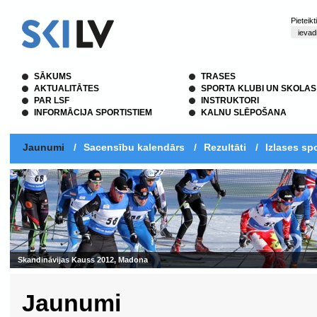
Pieteik
SĀKUMS
TRASES
AKTUALITĀTES
SPORTA KLUBI UN SKOLAS
PAR LSF
INSTRUKTORI
INFORMĀCIJA SPORTISTIEM
KALNU SLĒPOŠANA
Jaunumi
/
Sacensību kalendārs
/
Rezultāti
/
Izlases spo
Skandināvijas Kauss 2012, Madona
Jaunumi