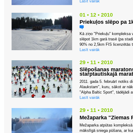
Lasīt vairāk
01 • 12 • 2010
Priekuļos slēpo pa 1k
Kā ziņo "Priekuļu" kompleksa 
slēpot 1km garā trasē (pa stad
90% no 2,5km FIS licenzētās tr
Lasīt vairāk
29 • 11 • 2010
Slēpošanas maratons
starptautiskajā mara
2011. gada 5. februārī notiks 
Alaukstam", kuru, sākot ar nā
"Alpha Baltic Sport", tādējādi a
Lasīt vairāk
29 • 11 • 2010
Mežaparka "Ziemas P
Mežaparka atpūtas kompleksā 
mākslīgā sniega pūšana, ar ku