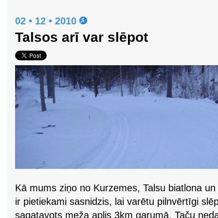
02 • 12 • 2010
Talsos arī var slēpot
Kā mums ziņo no Kurzemes, Talsu biatlona un 
ir pietiekami sasnidzis, lai varētu pilnvērtīgi slē
sagatavots meža aplis 3km garumā. Taču nedaud