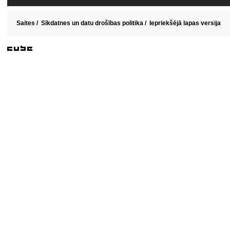
Saites
/
Sīkdatnes un datu drošības politika
/
Iepriekšējā lapas versija