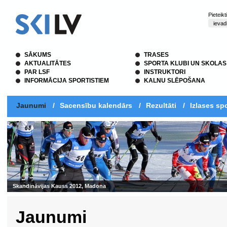
Pieteik
SĀKUMS
TRASES
AKTUALITĀTES
SPORTA KLUBI UN SKOLAS
PAR LSF
INSTRUKTORI
INFORMĀCIJA SPORTISTIEM
KALNU SLĒPOŠANA
Jaunumi
/
Sacensību kalendārs
/
Rezultāti
/
Izlases spo
Skandināvijas Kauss 2012, Madona
Jaunumi