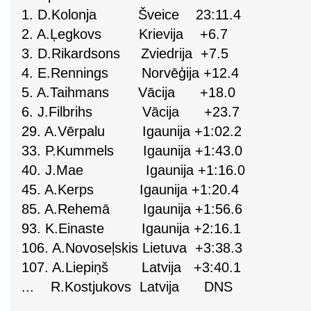
1. D.Kolonja Šveice 23:11.4
2. A.Ļegkovs Krievija +6.7
3. D.Rikardsons Zviedrija +7.5
4. E.Rennings Norvēģija +12.4
5. A.Taihmans Vācija +18.0
6. J.Filbrihs Vācija +23.7
29. A.Vērpalu Igaunija +1:02.2
33. P.Kummels Igaunija +1:43.0
40. J.Mae Igaunija +1:16.0
45. A.Kerps Igaunija +1:20.4
85. A.Rehemā Igaunija +1:56.6
93. K.Einaste Igaunija +2:16.1
106. A.Novoseļskis Lietuva +3:38.3
107. A.Liepiņš Latvija +3:40.1
... R.Kostjukovs Latvija DNS