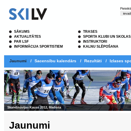
Pieteik
SĀKUMS
TRASES
AKTUALITĀTES
SPORTA KLUBI UN SKOLAS
PAR LSF
INSTRUKTORI
INFORMĀCIJA SPORTISTIEM
KALNU SLĒPOŠANA
Jaunumi
/
Sacensību kalendārs
/
Rezultāti
/
Izlases spo
Skandināvijas Kauss 2012, Madona
Jaunumi