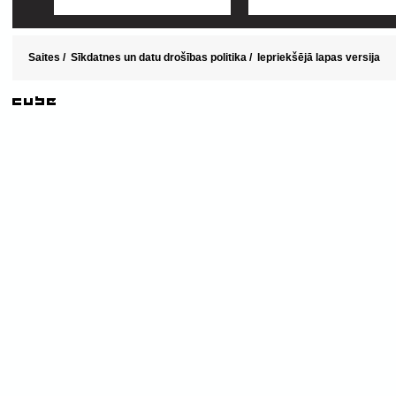
Saites
/
Sīkdatnes un datu drošības politika
/
Iepriekšējā lapas versija