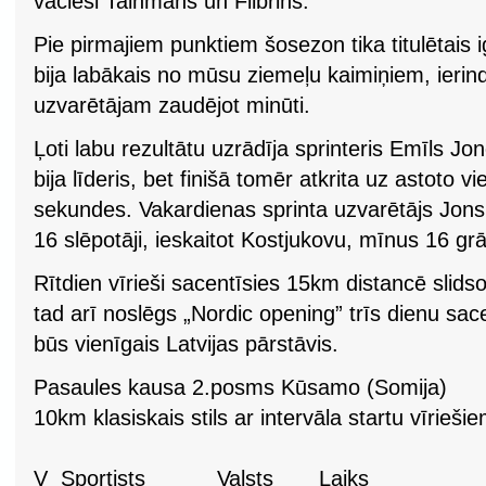
vācieši Taihmans un Filbrihs.
Pie pirmajiem punktiem šosezon tika titulētais
bija labākais no mūsu ziemeļu kaimiņiem, ierind
uzvarētājam zaudējot minūti.
Ļoti labu rezultātu uzrādīja sprinteris Emīls Jon
bija līderis, bet finišā tomēr atkrita uz astoto 
sekundes. Vakardienas sprinta uzvarētājs Jons 
16 slēpotāji, ieskaitot Kostjukovu, mīnus 16 g
Rītdien vīrieši sacentīsies 15km distancē slidso
tad arī noslēgs „Nordic opening” trīs dienu sac
būs vienīgais Latvijas pārstāvis.
Pasaules kausa 2.posms Kūsamo (Somija)
10km klasiskais stils ar intervāla startu vīrieši
V Sportists Valsts Laiks