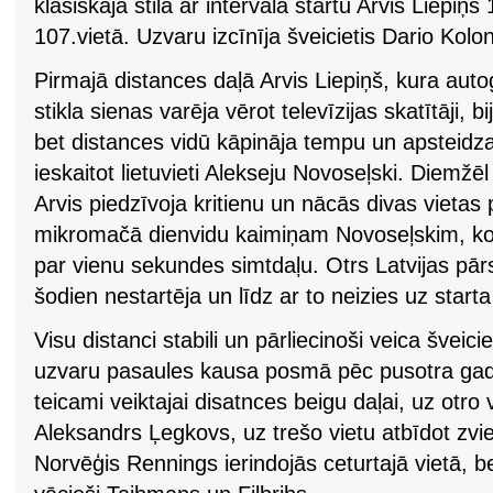
klasiskajā stilā ar intervāla startu Arvis Liepiņš
107.vietā. Uzvaru izcīnīja šveicietis Dario Kolon
Pirmajā distances daļā Arvis Liepiņš, kura aut
stikla sienas varēja vērot televīzijas skatītāji,
bet distances vidū kāpināja tempu un apsteidza
ieskaitot lietuvieti Alekseju Novoseļski. Diemžē
Arvis piedzīvoja kritienu un nācās divas vietas 
mikromačā dienvidu kaimiņam Novoseļskim, ko v
par vienu sekundes simtdaļu. Otrs Latvijas pār
šodien nestartēja un līdz ar to neizies uz starta l
Visu distanci stabili un pārliecinoši veica šveici
uzvaru pasaules kausa posmā pēc pusotra gad
teicami veiktajai disatnces beigu daļai, uz otro
Aleksandrs Ļegkovs, uz trešo vietu atbīdot zvi
Norvēģis Rennings ierindojās ceturtajā vietā, b