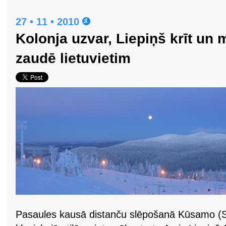
27 • 11 • 2010
Kolonja uzvar, Liepiņš krīt un
zaudē lietuvietim
Pasaules kausā distanču slēpošanā Kūsamo (S