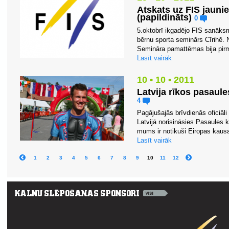
Atskats uz FIS jauni
(papildināts)
0
5.oktobrī ikgadējo FIS sanāksm
bērnu sporta seminārs Cīrihē. N
Semināra pamattēmas bija pirm
Lasīt vairāk
10 • 10 • 2011
Latvija rīkos pasaul
4
Pagājušajās brīvdienās oficiāli
Latvijā norisināsies Pasaules 
mums ir notikuši Eiropas kaus
Lasīt vairāk
1
2
3
4
5
6
7
8
9
10
11
12