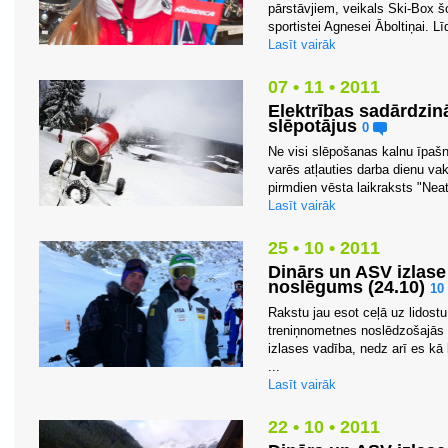
pārstāvjiem, veikals Ski-Box 
sportistei Agnesei Āboltiņai. Lī
Lasīt vairāk
07 • 11 • 2011
Elektrības sadārdzin
slēpotājus
0
Ne visi slēpošanas kalnu īpašn
varēs atļauties darba dienu vak
pirmdien vēsta laikraksts "Neat
Lasīt vairāk
25 • 10 • 2011
Dinārs un ASV izlase
noslēgums (24.10)
10
Rakstu jau esot ceļā uz lidost
treniņnometnes noslēdzošajās 
izlases vadība, nedz arī es k
...
Lasīt vairāk
22 • 10 • 2011