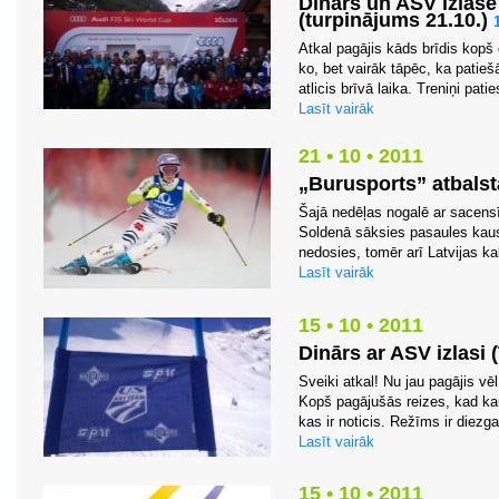
Dinārs un ASV izlase
(turpinājums 21.10.)
Atkal pagājis kāds brīdis kopš 
ko, bet vairāk tāpēc, ka patieš
atlicis brīvā laika. Treniņi paties
Lasīt vairāk
21 • 10 • 2011
„Burusports” atbalst
Šajā nedēļas nogalē ar sacensī
Soldenā sāksies pasaules kaus
nedosies, tomēr arī Latvijas ka
Lasīt vairāk
15 • 10 • 2011
Dinārs ar ASV izlasi 
Sveiki atkal! Nu jau pagājis v
Kopš pagājušās reizes, kad kau
kas ir noticis. Režīms ir diezga
Lasīt vairāk
15 • 10 • 2011