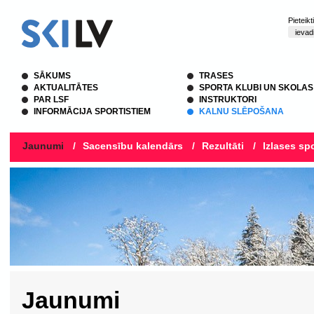
Pieteik
SĀKUMS
TRASES
AKTUALITĀTES
SPORTA KLUBI UN SKOLAS
PAR LSF
INSTRUKTORI
INFORMĀCIJA SPORTISTIEM
KALNU SLĒPOŠANA
Jaunumi
/
Sacensību kalendārs
/
Rezultāti
/
Izlases spo
Jaunumi