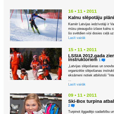
16 • 11 • 2011
Kalnu slēpotāju plā
Kamēr Latvijas iedzīvotāji ir V
mūsu pieaugušo izlase kalnu s
šo svētdien viņi dosies ceļā uz 
Lasīt vairāk
15 • 11 • 2011
LSSIA 2012.gada zie
instruktoriem
1
„Latvijas slēpošanas un snovbo
organizētie slēpošanas instruk
eksāmeni notiek atbilstoši "Int
...
Lasīt vairāk
09 • 11 • 2011
Ski-Box turpina atba
2
Turpinot ilggadējo sadarbību un