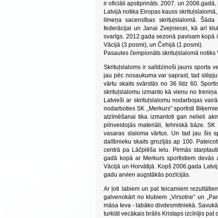
ir oficiāli apstiprināts. 2007. un 2008.gadā
Latvijā notika Eiropas kauss skrituļslalomā
līmeņa sacensības skrituļslalomā. Šāda
federācijai un Janai Zvejniecei, kā arī k
svarīgs. 2012.gada sezonā pavisam kopā ir p
Vācijā (3 posmi), un Čehijā (1 posmi).
Pasaules čempionāts skrituļslalomā notiks 
Skrituļslaloms ir salīdzinoši jauns sporta v
jau pēc nosaukuma var saprast, tad slēpju v
vārtu skaits svārstās no 36 līdz 60. Sporti
skrituļslalomu izmanto kā vienu no treniņa 
Latvieši ar skrituļslalomu nodarbojas vair
nodarboties SK ,,Merkurs” sportisti Biķerni
atzīmēšanai tika izmantoti gan nelieli ak
pilnveidojās materiāli, tehniskā bāze. SK
vasaras slaloma vārtus. Un tad jau šis s
dalībnieku skaits grozījās ap 100. Pateicot
centrā pa Lāčplēša ielu. Pirmās starptau
gadā kopā ar Merkurs sportistiem devās a
Vācijā un Horvātijā. Kopš 2006.gada Latvija
gadu arvien augstākās pozīcijās.
Ar ļoti labiem un pat teicamiem rezultātie
galvenokārt no klubiem „Virsotne” un „Pan
māsa Ieva - labāko divdesmitniekā. Savukārt
turklāt vecākais brālis Kristaps izcīnījis pat