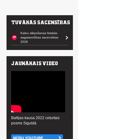
Kalnu slēpošanas fiziskās
sagatavotības sacensības
2026
Baltijas kausa 2022 ceturtais
posms Siguldā.