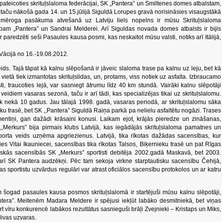
, pateicoties skrituļslaloma federācijai, SK „Pantera” un Smiltenes domes atbalstam,
, taču nākošā gada 14. un 15.jūlijā Siguldā Lorupes gravā norisināsies visaugstākā
 mēroga pasākuma atvešanā uz Latviju liels nopelns ir mūsu Skrituļslaloma
lubam „Pantera” un Sandrai Melderei. Arī Siguldas novada domes atbalsts ir bijis
aredzēti seši Pasaules kausa posmi, kas neskaitot mūsu valsti, notiks arī Itālijā,
Vācijā no 16.-19.08.2012.
eids. Tajā tāpat kā kalnu slēpošanā ir jāveic slaloma trase pa kalnu uz leju, bet kā
ietā tiek izmantotas skrituļslidas, un, protams, viss notiek uz asfalta. Izbraucamo
sti, traucoties lejā, var sasniegt ātrumu līdz 40 km stundā. Vairāki kalnu slēpotāji
veidiem vasaras sezonā, taču ir arī tādi, kas specializējas tikai uz skrituļslalomu.
āk nekā 10 gadus. Jau tālajā 1998. gadā, vasaras periodā, ar skrituļslalomu sāka
eku trasē, bet SK ,,Pantera” Siguldā Raiņa parkā pa nelielu asfaltētu nogāzi. Trases
mentiņi, gan dažādi krāsaini konusi. Laikam ejot, krājās pieredze un zināšanas,
 ,,Merkurs” bija pirmais klubs Latvijā, kas iegādājās skrituļslaloma pamatnes un
porta veids uzņēma apgriezienus. Latvijā, tika rīkotas dažādas sacensības, kur
ies Vitai Ikauniecei, sacensības tika rīkotas Talsos, Biķernieku trasē un pat Rīgas
tiskās sacensībās SK „Merkurs” sportisti debitēja 2002.gadā Maskavā, bet 2003.
rī SK Pantera audzēkņi. Pēc tam sekoja virkne starptautisku sacensību Čehijā,
s sportistu uzvārdus regulāri var atrast oficiālos sacensību protokolos un ar katru
m šogad pasaules kausa posmos skrituļslalomā ir startējuši mūsu kalnu slēpotāji,
tera”. Meitenēm Madara Meldere ir spējusi iekļūt labāko desmitniekā, bet viņas
 vīru konkurencē labākos rezultātus sasnieguši brāļi Zvejnieki – Kristaps un Miks,
 divas uzvaras.