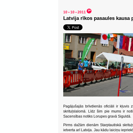
10 • 10 • 2011
Latvija rīkos pasaules kausa
Pagājušajās brīvdienās oficiāli ir kļuvi
skrituļslalomā. Līdz šim pie mums ir not
Sacensības notiks Lorupes gravā Siguldā.
Pirms dažām dienām Starptautiskā skrituļ
ietverta arī Latvija. Jau kādu laiciņu iepri