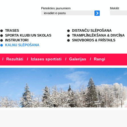
Pieteikties jaunumiem
Meklēt
TRASES
DISTANČU SLĒPOŠANA
SPORTA KLUBI UN SKOLAS
TRAMPLĪNLĒKŠANA & DIVCĪŅA
INSTRUKTORI
SNOVBORDS & FRĪSTAILS
KALNU SLĒPOŠANA
/
Rezultāti
/
Izlases sportisti
/
Galerijas
/
Rangi