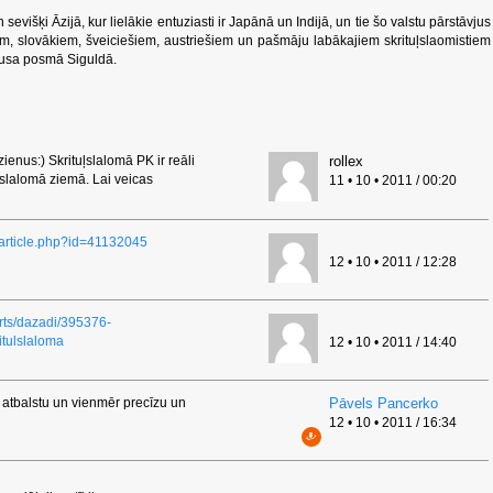
 sevišķi Āzijā, kur lielākie entuziasti ir Japānā un Indijā, un tie šo valstu pārstāvjus
em, slovākiem, šveiciešiem, austriešiem un pašmāju labākajiem skrituļslaomistiem
usa posmā Siguldā.
enus:) Skrituļslalomā PK ir reāli
rollex
 slalomā ziemā. Lai veicas
11 • 10 • 2011 / 00:20
er/article.php?id=41132045
12 • 10 • 2011 / 12:28
orts/dazadi/395376-
tulslaloma
12 • 10 • 2011 / 14:40
 atbalstu un vienmēr precīzu un
Pāvels Pancerko
12 • 10 • 2011 / 16:34