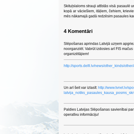
Skituļslaloms strauji attīstās visā pasaulē un
kopā ar vāciešiem, itāļiem, čehiem, krievi
mēs nākamajā gadā redzēsim pasaules ka
4 Komentāri
Slēpošanas aprindas Latvijā uzņem apgriezi
noorganziēt. Vabrūt izdosies arī FIS mačus
organizētājiem!
http://sports.delfi.lv/news/other_kinds/oth
Un arī šeit var izlasīt:
http://www.tvnet.lv/sp
latvija_notiks_pasaules_kausa_posms_skri
Paldies Latvijas Slēpošanas savienībai par
operatīvu informāciju!