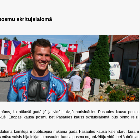
 posmu skrituļslalomā
s zināms, ka nākošā gadā jūlija vidū Latvijā norisināsies Pasaules kausa posms
ikuši Eiropas kausa posmi, bet Pasaules kauss skrituļslalomā būs pirmo reizi.
slaloma komiteja ir publicējusi nākamā gada Pasaules kausa kalendāru, kurā ir
ekš mūsu valsts bija iekļauta pasaules kausa posmu organizētāju vidū, bet šobrīd tas