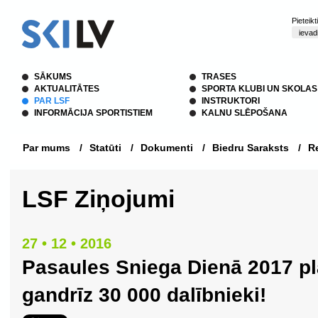
Pieteik
SĀKUMS
TRASES
AKTUALITĀTES
SPORTA KLUBI UN SKOLAS
PAR LSF
INSTRUKTORI
INFORMĀCIJA SPORTISTIEM
KALNU SLĒPOŠANA
Par mums
/
Statūti
/
Dokumenti
/
Biedru Saraksts
/
Re
LSF Ziņojumi
27 • 12 • 2016
Pasaules Sniega Dienā 2017 pl
gandrīz 30 000 dalībnieki!