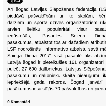
Arī šogad Latvijas Slēpošanas federācija (L
piedāvā pašvaldībām un to skolām, bēr
dārziem un sporta dzīves organizatoriem rīk
arvien lielāku popularitāti visur pasau
iegūstošās, “Pasaules Sniega Diena
pasākumus, atbalstot tos ar dažādiem atribūti
LSF nodrošinās informatīvo atbalstu savā m
Sniega Diena 2017” visā pasaulē tiks atzīm
Latvijā šogad ir pieteikušies 161 organizator
pulcēt 27 690 dalībniekus. Latvijas Slēpošanas 
pasākumu un dalībnieku skaita pieaugumu ik 
iepriekšējā gada rekords. Šogad janvā
pasākumos iesaistījās 70 pašvaldības un piedal
0 Komentāri