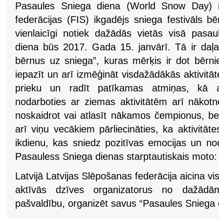
Pasaules Sniega diena (World Snow Day) ir
federācijas (FIS) ikgadējs sniega festivāls 
vienlaicīgi notiek dažādās vietās visā pas
diena būs 2017. Gada 15. janvārī. Tā ir da
bērnus uz sniega”, kuras mērķis ir dot bērn
iepazīt un arī izmēģināt visdažādākās aktivitāt
prieku un radīt patīkamas atmiņas, kā a
nodarboties ar ziemas aktivitātēm arī nākot
noskaidrot vai atlasīt nākamos čempionus, be
arī viņu vecākiem pārliecināties, ka aktivitāt
ikdienu, kas sniedz pozitīvas emocijas un no
Pasauless Sniega dienas starptautiskais moto: 
Latvijā Latvijas Slēpošanas federācija aicina v
aktīvās dzīves organizatorus no dažādā
pašvaldību, organizēt savus “Pasaules Sniega