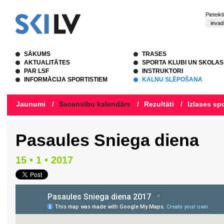
Pieteik
SĀKUMS
TRASES
AKTUALITĀTES
SPORTA KLUBI UN SKOLAS
PAR LSF
INSTRUKTORI
INFORMĀCIJA SPORTISTIEM
KALNU SLĒPOŠANA
Jaunumi
/
Sacensību kalendārs
/
Rezultāti
/
Izlases spo
Pasaules Sniega diena
15 • 1 • 2017