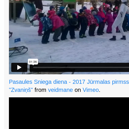
Pasaules Sniega diena - 2017 Jūrmalas pirmssk
"Zvaniņš"
from
veidmane
on
Vimeo
.