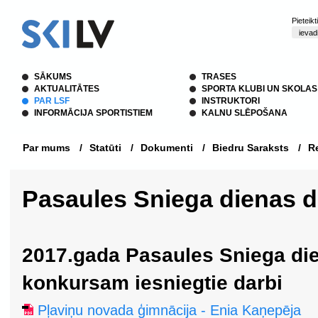
Pieteik
SĀKUMS
TRASES
AKTUALITĀTES
SPORTA KLUBI UN SKOLAS
PAR LSF
INSTRUKTORI
INFORMĀCIJA SPORTISTIEM
KALNU SLĒPOŠANA
Par mums
/
Statūti
/
Dokumenti
/
Biedru Saraksts
/
Re
Pasaules Sniega dienas 
2017.gada Pasaules Sniega di
konkursam iesniegtie darbi
Pļaviņu novada ģimnācija - Enia Kaņepēja