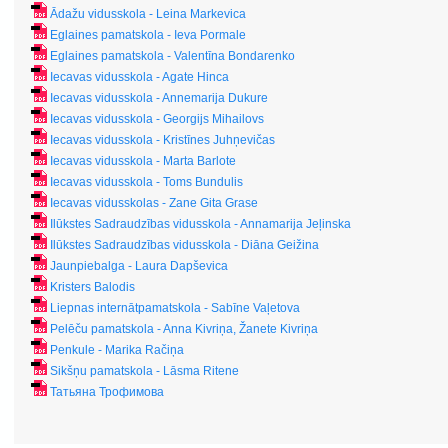
Ādažu vidusskola - Leina Markevica
Eglaines pamatskola - Ieva Pormale
Eglaines pamatskola - Valentīna Bondarenko
Iecavas vidusskola - Agate Hinca
Iecavas vidusskola - Annemarija Dukure
Iecavas vidusskola - Georgijs Mihailovs
Iecavas vidusskola - Kristīnes Juhņevičas
Iecavas vidusskola - Marta Barlote
Iecavas vidusskola​​ - Toms Bundulis
Iecavas vidusskolas - Zane Gita Grase
Ilūkstes Sadraudzības vidusskola - Annamarija Jeļinska
Ilūkstes Sadraudzības vidusskola - Diāna Geižina
Jaunpiebalga - Laura Dapševica
Kristers Balodis
Liepnas internātpamatskola - Sabīne Vaļetova
Pelēču pamatskola - Anna Kivriņa, Žanete Kivriņa
Penkule - Marika Račiņa
Sikšņu pamatskola - Lāsma Ritene
Татьяна Трофимова