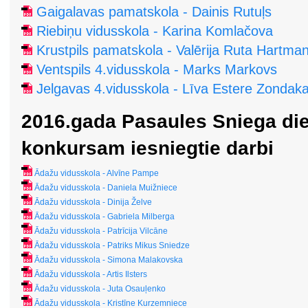
Gaigalavas pamatskola - Dainis Rutuļs
Riebiņu vidusskola - Karina Komlačova
Krustpils pamatskola - Valērija Ruta Hartma
Ventspils 4.vidusskola - Marks Markovs
Jelgavas 4.vidusskola - Līva Estere Zondak
2016.gada Pasaules Sniega di
konkursam iesniegtie darbi
Ādažu vidusskola - Alvīne Pampe
Ādažu vidusskola - Daniela Muižniece
Ādažu vidusskola - Dinija Želve
Ādažu vidusskola - Gabriela Milberga
Ādažu vidusskola - Patrīcija Vilcāne
Ādažu vidusskola - Patriks Mikus Sniedze
Ādažu vidusskola - Simona Malakovska
Ādažu vidusskola - Artis Ilsters
Ādažu vidusskola - Juta Osauļenko
Ādažu vidusskola - Kristīne Kurzemniece