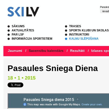
Pieteik
SĀKUMS
TRASES
AKTUALITĀTES
SPORTA KLUBI UN SKOLAS
PAR LSF
INSTRUKTORI
INFORMĀCIJA SPORTISTIEM
KALNU SLĒPOŠANA
Jaunumi
/
Sacensību kalendārs
/
Rezultāti
/
Izlases spo
Pasaules Sniega Diena
18 • 1 • 2015