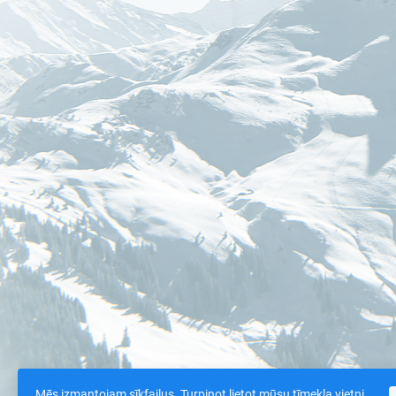
Mēs izmantojam sīkfailus. Turpinot lietot mūsu tīmekļa vietni,