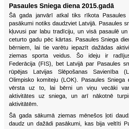
Pasaules Sniega diena 2015.gadā
Šā gada janvārī atkal tiks rīkota Pasaules s
pasākumi notiks daudzviet Latvijā. Pasaules s
kļuvusi par labu tradīciju, un visā pasaulē un
ceturto gadu pēc kārtas. Pasaules Sniega dien
bērniem, lai tie varētu iepazīt dažādas akti
ziemas sporta veidus. Šo ideju ir radījus
Federācija (FIS), bet Latvijā par Pasaules s
rūpējas Latvijas Slēpošanas Savienība (
Olimpisko komiteju (LOK). Pasaules Sniega 
vērsta uz to, lai bērni un viņu vecāki va
aktivitātes uz sniega, un arī nākotnē turp
aktivitātēm.
Šā gada sākumā ziemas mēnešos ļoti daudzās
daudz un dažādi pasākumi, kas bija veltīti P