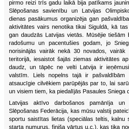
pirmo reizi trīs gadu laikā bija patīkams jauni
Slēpošanas savienību un Latvijas Olimpisk
dienas pasākumus organizēja gan pašvaldības
aktivitātes vairs nenotika tikai Siguldā, kā ta
gan daudzās Latvijas vietās. Mūsējie tiešām b
radošumu un pacentušies godam, jo Snie
norisinājās vairāk nekā 30 novados, vairāk 
teritorijā, iesaistot šajās ziemas aktivitātes 
daudz, un tāpēc ne velti Latvija ir ieņēmus
valstīm. Liels nopelns tajā ir pašvaldībām
atsaucīgie cilvēkiem parūpējās par to, lai sa
un visiem tiem, ka piedalījās Pasaules Snieg
Latvijas aktīvo darbošanos pamānīja un a
Slēpošanas Federācija, kas mūsu valstij patei
sportu saistītas lietas (speciālas teltis, kaln
starta numurus, finiša vārtus u.c.), kas tika 