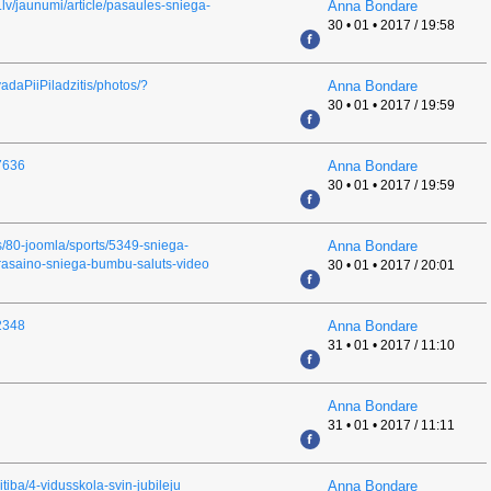
s.lv/jaunumi/article/pasaules-sniega-
Anna Bondare
30 • 01 • 2017 / 19:58
daPiiPiladzitis/photos/?
Anna Bondare
30 • 01 • 2017 / 19:59
17636
Anna Bondare
30 • 01 • 2017 / 19:59
ts/80-joomla/sports/5349-sniega-
Anna Bondare
krasaino-sniega-bumbu-saluts-video
30 • 01 • 2017 / 20:01
=2348
Anna Bondare
31 • 01 • 2017 / 11:10
Anna Bondare
31 • 01 • 2017 / 11:11
itiba/4-vidusskola-svin-jubileju
Anna Bondare