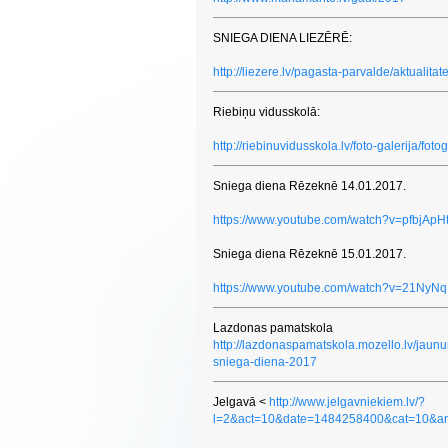
SNIEGA DIENA LIEZĒRĒ:
http://liezere.lv/pagasta-parvalde/aktualit
Riebiņu vidusskolā:
http://riebinuvidusskola.lv/foto-galerija/foto
Sniega diena Rēzeknē 14.01.2017.
https://www.youtube.com/watch?v=pfbjAp
Sniega diena Rēzeknē 15.01.2017.
https://www.youtube.com/watch?v=21NyN
Lazdonas pamatskola
http://lazdonaspamatskola.mozello.lv/jau
sniega-diena-2017
Jelgavā <
http://www.jelgavniekiem.lv/?
l=2&act=10&date=1484258400&cat=10&ar