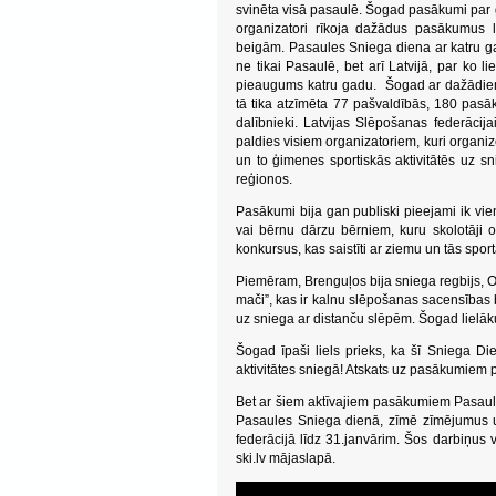
svinēta visā pasaulē. Šogad pasākumi par go
organizatori rīkoja dažādus pasākumus l
beigām. Pasaules Sniega diena ar katru gad
ne tikai Pasaulē, bet arī Latvijā, par ko 
pieaugums katru gadu. Šogad ar dažādiem
tā tika atzīmēta 77 pašvaldībās, 180 pasā
dalībnieki. Latvijas Slēpošanas federācijai
paldies visiem organizatoriem, kuri organi
un to ģimenes sportiskās aktivitātēs uz sni
reģionos.
Pasākumi bija gan publiski pieejami ik vie
vai bērnu dārzu bērniem, kuru skolotāji o
konkursus, kas saistīti ar ziemu un tās spor
Piemēram, Brenguļos bija sniega regbijs, O
mači”, kas ir kalnu slēpošanas sacensības
uz sniega ar distanču slēpēm. Šogad lielāku 
Šogad īpaši liels prieks, ka šī Sniega Di
aktivitātes sniegā! Atskats uz pasākumiem p
Bet ar šiem aktīvajiem pasākumiem Pasaule
Pasaules Sniega dienā, zīmē zīmējumus un
federācijā līdz 31.janvārim. Šos darbiņus vē
ski.lv mājaslapā.