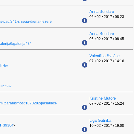
Anna Bondare
06 • 02 • 2017 / 08:23
ates-pag/241-sniega-diena-liezere
Anna Bondare
06 • 02 • 2017 / 08:45
galerija6/galerija47/
Valentīna Svilāne
07 • 02 • 2017 / 14:16
HthHw
qHb59w
Kristine Mutore
numi/params/post/1070282/pasaules-
07 • 02 • 2017 / 15:24
Liga Gutnika
t=39364
>
10 • 02 • 2017 / 19:00