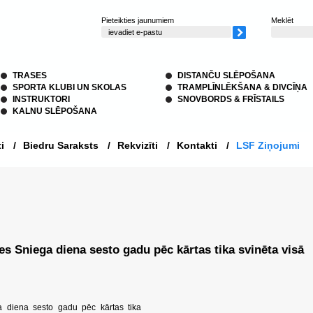
Pieteikties jaunumiem
Meklēt
TRASES
DISTANČU SLĒPOŠANA
SPORTA KLUBI UN SKOLAS
TRAMPLĪNLĒKŠANA & DIVCĪŅA
INSTRUKTORI
SNOVBORDS & FRĪSTAILS
KALNU SLĒPOŠANA
i
/
Biedru Saraksts
/
Rekvizīti
/
Kontakti
/
LSF Ziņojumi
es Sniega diena sesto gadu pēc kārtas tika svinēta visā
 diena sesto gadu pēc kārtas tika