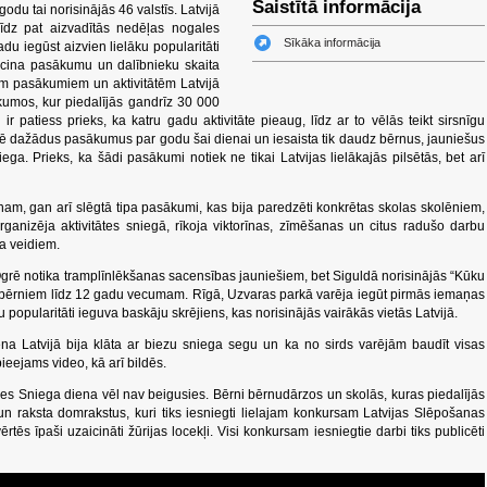
Saistītā informācija
du tai norisinājās 46 valstīs. Latvijā
īdz pat aizvadītās nedēļas nogales
Sīkāka informācija
u iegūst aizvien lielāku popularitāti
liecina pasākumu un dalībnieku skaita
 pasākumiem un aktivitātēm Latvijā
kumos, kur piedalījās gandrīz 30 000
 ir patiess prieks, ka katru gadu aktivitāte pieaug, līdz ar to vēlās teikt sirsnīgu
zē dažādus pasākumus par godu šai dienai un iesaista tik daudz bērnus, jauniešus
ega. Prieks, ka šādi pasākumi notiek ne tikai Latvijas lielākajās pilsētās, bet arī
nam, gan arī slēgtā tipa pasākumi, kas bija paredzēti konkrētas skolas skolēniem,
rganizēja aktivitātes sniegā, rīkoja viktorīnas, zīmēšanas un citus radušo darbu
ta veidiem.
grē notika tramplīnlēkšanas sacensības jauniešiem, bet Siguldā norisinājās “Kūku
 bērniem līdz 12 gadu vecumam. Rīgā, Uzvaras parkā varēja iegūt pirmās iemaņas
popularitāti ieguva baskāju skrējiens, kas norisinājās vairākās vietās Latvijā.
ena Latvijā bija klāta ar biezu sniega segu un ka no sirds varējām baudīt visas
ieejams video, kā arī bildēs.
s Sniega diena vēl nav beigusies. Bērni bērnudārzos un skolās, kuras piedalījās
 raksta domrakstus, kuri tiks iesniegti lielajam konkursam Latvijas Slēpošanas
rtēs īpaši uzaicināti žūrijas locekļi. Visi konkursam iesniegtie darbi tiks publicēti