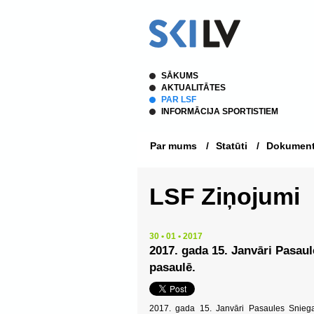
SĀKUMS
AKTUALITĀTES
PAR LSF
INFORMĀCIJA SPORTISTIEM
Par mums
/
Statūti
/
Dokument
LSF Ziņojumi
30 • 01 • 2017
2017. gada 15. Janvāri Pasaul
pasaulē.
2017. gada 15. Janvāri Pasaules Sniega