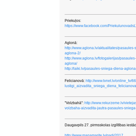
Priekuļos:
https://www.facebook.com/Priekulunovad
Aglonā:
http://www.aglona.lv/aktualitates/pasaules-
aglona-2/
http://www.aglona.lv/fotogalerijas/pasaules
aglona/
http://laiki.lv/pasaules-sniega-diena-aglona
Felicianovā:
http://www.tvnet.lv/online_tv/6
lustigi_aizvadita_sniega_diena_felicianov
''Volzbahā'':
http://www.rekurzeme.lv/vietej
volzbaha-aizvadita-jautra-pasaules-snieg
Daugavpils 27. pirmsskolas izglītības iestā
http://www.manamarite.lv/gadi/2017