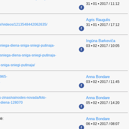
31 • 01 • 2017 / 11:12
Agris Raugulis
sLV/videos/1213548442062635/
31 • 01 • 2017 / 17:12
Ingūna Barkeviča
sniega-diena-sniga-sniegi-putinaja-
03 • 02 • 2017 / 10:05
-sniega-diena-sniga-sniegi-putinaja-
-sniga-sniegi-putinaja/
6965-
Anna Bondare
a
03 • 02 • 2017 / 11:45
as-zinas/vainodes-novada/foto-
Anna Bondare
a-diena-128070
05 • 02 • 2017 / 14:20
dē:
Anna Bondare
06 • 02 • 2017 / 08:07