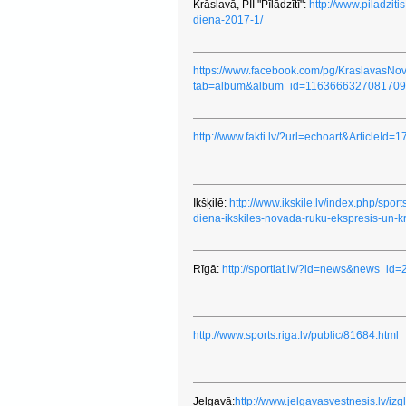
Krāslavā, PII "Pīlādzītī":
http://www.piladziti
diena-2017-1/
https://www.facebook.com/pg/KraslavasNova
tab=album&album_id=1163666327081709
http://www.fakti.lv/?url=echoart&ArticleId=
Ikšķilē:
http://www.ikskile.lv/index.php/spor
diena-ikskiles-novada-ruku-ekspresis-un-
Rīgā:
http://sportlat.lv/?id=news&news_id
http://www.sports.riga.lv/public/81684.html
Jelgavā:
http://www.jelgavasvestnesis.lv/izgl