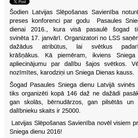
Šodien Latvijas Slēpošanas Savienība notur
preses konforenci par godu Pasaules Snie
dienai 2016., kura visā pasaulē šogad ti
svinēta 17. janvārī. Organizatori no LSS saņ
dažādus atribūtus, lai svētkus padarī
krāšņākus. Kā piemēram, ikviens Sniega
apliecinājumu par dalību šajos svētkos. Vēl
nozīmītes, karodziņi un Sniega Dienas kauss.
Šogad Pasaules Sniega dienu Latvijā svinēs
tiks organizēti kopā 146 daž ne dažādi pasāk
gan skolās, bērnudārzos, gan pilsētās un s
dalībnieku skaits ir 25000.
Latvijas Slēpošanas Savienība novēl visiem pr
Sniega dienu 2016!