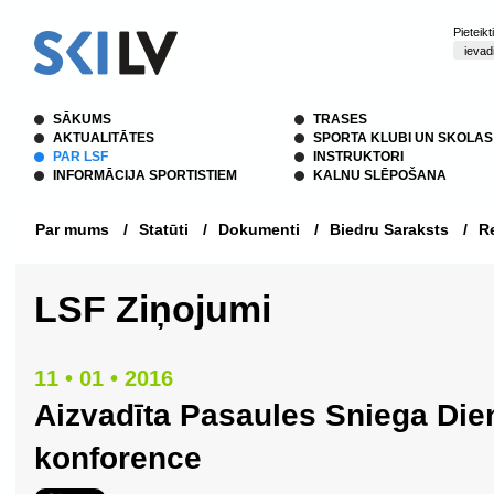
Pieteik
SĀKUMS
TRASES
AKTUALITĀTES
SPORTA KLUBI UN SKOLAS
PAR LSF
INSTRUKTORI
INFORMĀCIJA SPORTISTIEM
KALNU SLĒPOŠANA
Par mums
/
Statūti
/
Dokumenti
/
Biedru Saraksts
/
Re
LSF Ziņojumi
11 • 01 • 2016
Aizvadīta Pasaules Sniega Die
konforence