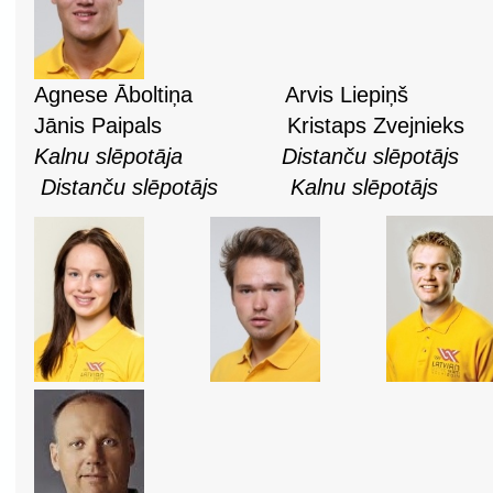
Agnese Āboltiņa Arvis Liep
Jānis Paipals Kristaps Zvejnieks
Kalnu slēpotāja Distanču slēpot
Distanču slēpotājs Kalnu slēpotājs