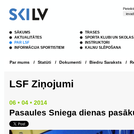
Pieteik
SĀKUMS
TRASES
AKTUALITĀTES
SPORTA KLUBI UN SKOLAS
PAR LSF
INSTRUKTORI
INFORMĀCIJA SPORTISTIEM
KALNU SLĒPOŠANA
Par mums
/
Statūti
/
Dokumenti
/
Biedru Saraksts
/
Re
LSF Ziņojumi
06 • 04 • 2014
Pasaules Sniega dienas pasāk