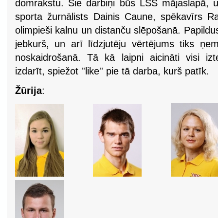
domrakstu. Šie darbiņi būs LSS mājaslapā, un
sporta žurnālists Dainis Caune, spēkavīrs
olimpieši kalnu un distanču slēpošanā. Papildus
jebkurš, un arī līdzjutēju vērtējums tiks ņe
noskaidrošanā. Tā kā laipni aicināti visi iz
izdarīt, spiežot ''like'' pie tā darba, kurš patīk.
Žūrija
: