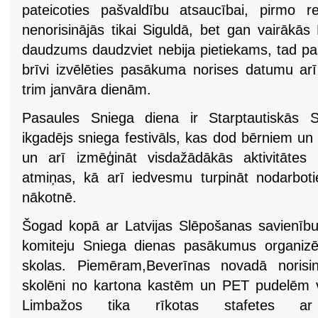
pateicoties pašvaldību atsaucībai, pirmo r
nenorisinājās tikai Siguldā, bet gan vairākās
daudzums daudzviet nebija pietiekams, tad pa
brīvi izvēlēties pasākuma norises datumu arī
trim janvāra dienām.
Pasaules Sniega diena ir Starptautiskās S
ikgadējs sniega festivāls, kas dod bērniem un
un arī izmēģināt visdažādākās aktivitātes
atmiņas, kā arī iedvesmu turpināt nodarboti
nākotnē.
Šogad kopā ar Latvijas Slēpošanas savienību
komiteju Sniega dienas pasākumus organizē
skolas. Piemēram,Beverīnas novadā norisinā
skolēni no kartona kastēm un PET pudelēm v
Limbažos tika rīkotas stafetes 