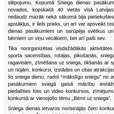
slēpojumu. Kopumā Sniega dienas pasākumi 
novados, kopskaitā 40 vietās visā Latvijas
nedaudz mazāk nekā sākumā bija pietiekušies
apstākļus, ir liels prieks, un arī var apsveikt to
dienas pasākumiem un sarūpēja svētkus un li
bērniem un viņu vecākiem, bet arī paši sev.
Tika noorganizētas visdažādākās aktivitāte
sporta sacensības, rotaļas, pikošanās, snieg
ragaviņām, zīmēšana uz sniega, tikšanās ar sp
un nūjām, konkursi, izstādes un citas atrakcij
šo sniega dienu, radot “mākslīgo sniegu” no a
pasākumiem svaigā gaisā mācību iestāž
piedalīties foto un video konkursos, zīmējum
konkursā ar vienojošo tēmu „Bērni uz sniega”.
Sniega dienas ietvaros norisinājās četri konku