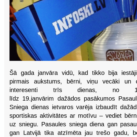
Šā gada janvāra vidū, kad tikko bija iestāj
pirmais aukstums, bērni, viņu vecāki un c
interesenti trīs dienas, no 1
līdz 19.janvārim dažādos pasākumos Pasaul
Sniega dienas ietvaros varēja izbaudīt dažā
sportiskas aktivitātes ar motīvu – vediet bēr
uz sniegu. Pasaules sniega diena gan pasau
gan Latvijā tika atzīmēta jau trešo gadu, b