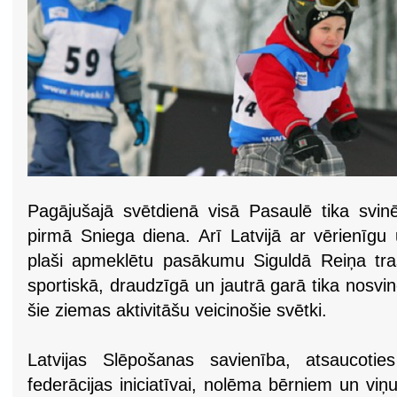
Pagājušajā svētdienā visā Pasaulē tika svin
pirmā Sniega diena. Arī Latvijā ar vērienīgu
plaši apmeklētu pasākumu Siguldā Reiņa tr
sportiskā, draudzīgā un jautrā garā tika nosvin
šie ziemas aktivitāšu veicinošie svētki.
Latvijas Slēpošanas savienība, atsaucotie
federācijas iniciatīvai, nolēma bērniem un vi