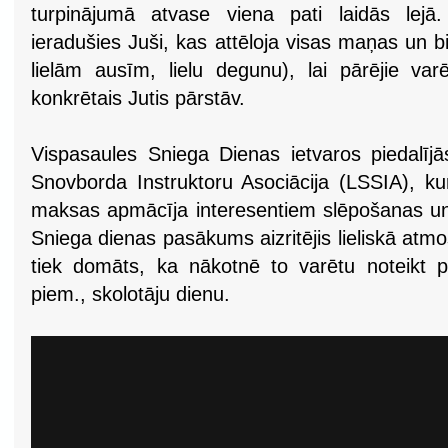
turpinājumā atvase viena pati laidās lej
ieradušies Juši, kas attēloja visas maņas un bij
lielām ausīm, lielu degunu), lai pārējie v
konkrētais Jutis pārstāv.
Vispasaules Sniega Dienas ietvaros piedalījā
Snovborda Instruktoru Asociācija (LSSIA), kura
maksas apmācīja interesentiem slēpošanas u
Sniega dienas pasākums aizritējis lieliskā atmo
tiek domāts, ka nākotnē to varētu noteikt p
piem., skolotāju dienu.