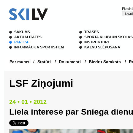
Pieteik
SĀKUMS
TRASES
AKTUALITĀTES
SPORTA KLUBI UN SKOLAS
PAR LSF
INSTRUKTORI
INFORMĀCIJA SPORTISTIEM
KALNU SLĒPOŠANA
Par mums
/
Statūti
/
Dokumenti
/
Biedru Saraksts
/
Re
LSF Ziņojumi
24 • 01 • 2012
Liela interese par Sniega dien