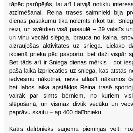
tāpēc parūpējās, lai arī Latvijā notiktu inte
atzīmēšanai. Reiņa trases saimnieki bija pr
dienas pasākumu tika nolemts rīkot tur. Snieg
reizi, un svētdien visā pasaulē – 39 valstīs un
un viņu vecāki slēpoja, brauca no kalna, snov
aizraujošās aktivitātēs uz sniega. Lielāko d
ikdienā prieka pēc pasporto, bet daži vispār 
Bet tāds arī ir Sniega dienas mērķis - dot iesp
pašā laikā izpriecāties uz sniega, kas atstās
iedvesmu nākotnei, nevis atlasīt nākamos č
bet labos laika apstākļos Reiņa trasē sporto
vairāk par simts bērniem, no kuriem vislie
slēpošanā, un vismaz divtik vecāku un vecv
paprāvu skaitu – ap 400 dalībnieku.
Katrs dalībnieks saņēma piemiņas velti no