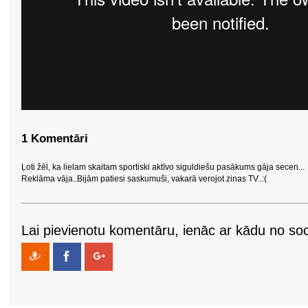
1 Komentāri
Ļoti žēl, ka lielam skaitam sportiski aktīvo siguldiešu pasākums gāja secen...
Reklāma vāja..Bijām patiesi saskumuši, vakarā verojot zinas TV..:(
Lai pievienotu komentāru, ienāc ar kādu no soci