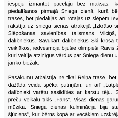
iespēju izmantot pacēlāju bez maksas, k
piedalīšanos pirmajā Sniega dienā, kurā bē
trasēs, bet piedalījās arī rotaļās uz slēpēm Ie
rakstīja uz sniega sienas atrakcijā „Izkrāso sn
Slēpošanas savienības talismans Vilciņš
dalībniekus. Savukārt dalībniekus Ski krosa 
veiklākos, iedvesmoja bijušie olimpieši Raivi
kuri veltīja atzinīgus vārdus par Sniega dienu u
jārīko biežāk.
Pasākumu atbalstīja ne tikai Reiņa trase, bet
dažāda veida spēka putriņām, un arī „Latpla
dalībnieki varētu sasildīties ar karstu tēju.
preču veikalu tīkls „Fans”. Visas dienas ga
mūzika. Sniega dienas kulminācija bija 
šļūciens”, kur bērns kopā ar vecākiem uzskrē