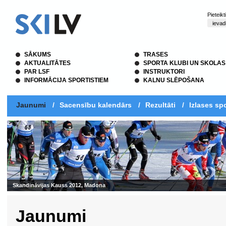
Pieteik
SĀKUMS
TRASES
AKTUALITĀTES
SPORTA KLUBI UN SKOLAS
PAR LSF
INSTRUKTORI
INFORMĀCIJA SPORTISTIEM
KALNU SLĒPOŠANA
Jaunumi
/
Sacensību kalendārs
/
Rezultāti
/
Izlases spo
Skandināvijas Kauss 2012, Madona
Jaunumi