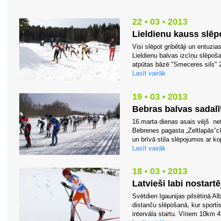
22 • 03 • 2013
Lieldienu kauss slē
Visi slēpot gribētāji un entuzias
Lieldienu balvas izcīņu slēpo
atpūtas bāzē "Smeceres sils" 
Lasīt vairāk
19 • 03 • 2013
Bebras balvas sadalī
16.marta dienas asais vējš net
Bebrenes pagasta „Zeltlapās”c
un brīvā stila slēpojumos ar ko
Lasīt vairāk
18 • 03 • 2013
Latvieši labi nostart
Svētdien Igaunijas pilsētiņā Al
distanču slēpošanā, kur sportis
intervāla startu. Vīriem 10km 4