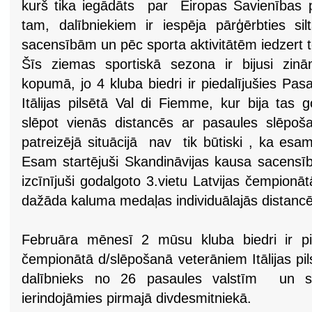
kurš tika iegādāts par Eiropas Savienības pr
tam, dalībniekiem ir iespēja pārģērbties sil
sacensībām un pēc sporta aktivitātēm iedzert t
Šīs ziemas sportiskā sezona ir bijusi zi
kopumā, jo 4 kluba biedri ir piedalījušies Pa
Itālijas pilsētā Val di Fiemme, kur bija tas 
slēpot vienās distancēs ar pasaules slēpoš
patreizējā situācijā nav tik būtiski , ka esam
Esam startējuši Skandināvijas kausa sacensībā
izcīnījuši godalgoto 3.vietu Latvijas čempion
dažāda kaluma medaļas individuālajās distancē
Februāra mēnesī 2 mūsu kluba biedri ir pie
čempionātā d/slēpošanā veterāniem Itālijas pil
dalībnieks no 26 pasaules valstīm un
ierindojāmies pirmajā divdesmitniekā.