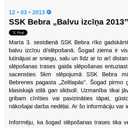
12 • 03 • 2013
SSK Bebra „Balvu izcīņa 2013
Marta 3. sestdienā SSK Bebra rīko gadskārt
balvu izcīņu d/slēpošanā. Šogad ziema ir vi
lutinājusi ar sniegu, salu un līdz ar to arī dista
slēpošanas trases gaida slēpošanas entuzias
sacensties 5km slēpojumā SSK Bebra māj
Bebrenes pagasta „Zeltlapās”. Šogad pirmo g
klasiskajā stilā gan slidsolī. Uzmanība tikai
gribam cīnīties vai pavizināties tāpat, gūst
nākošajai darba nedēļai. Ar šo informāciju var 
Informēju, ka šogad slēpošanas trases tika v