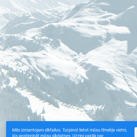
Mēs izmantojam sīkfailus. Turpinot lietot mūsu tīmekļa vietni,
jūs apstiprināt mūsu sīkdatnes. Uzzini vairāk par