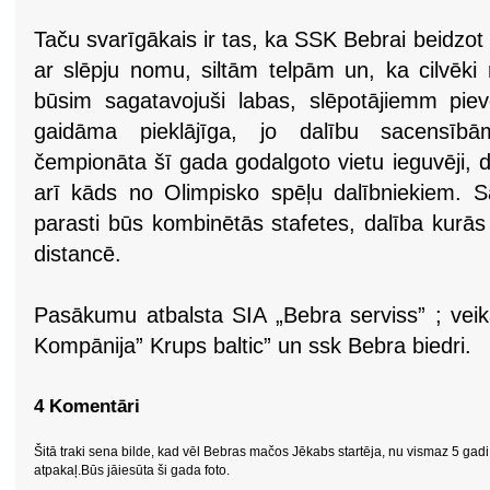
Taču svarīgākais ir tas, ka SSK Bebrai beidzot i
ar slēpju nomu, siltām telpām un, ka cilvē
būsim sagatavojuši labas, slēpotājiemm pie
gaidāma pieklājīga, jo dalību sacensībām 
čempionāta šī gada godalgoto vietu ieguvēji, 
arī kāds no Olimpisko spēļu dalībniekiem. S
parasti būs kombinētās stafetes, dalība kurās
distancē.
Pasākumu atbalsta SIA „Bebra serviss” ; veik
Kompānija” Krups baltic” un ssk Bebra biedri.
4 Komentāri
Šitā traki sena bilde, kad vēl Bebras mačos Jēkabs startēja, nu vismaz 5 gadi
atpakaļ.Būs jāiesūta ši gada foto.