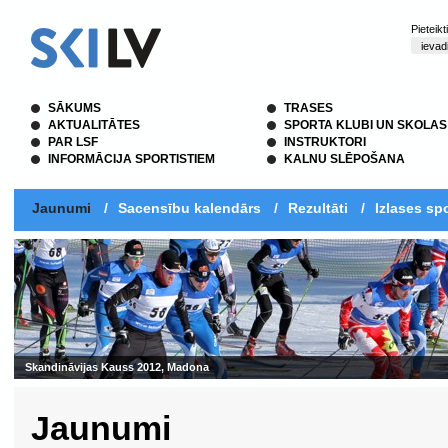
Pieteik
SĀKUMS
TRASES
AKTUALITĀTES
SPORTA KLUBI UN SKOLAS
PAR LSF
INSTRUKTORI
INFORMĀCIJA SPORTISTIEM
KALNU SLĒPOŠANA
Jaunumi
/
Sacensību kalendārs
/
Rezultāti
/
Izlases spo
Skandināvijas Kauss 2012, Madona
Jaunumi