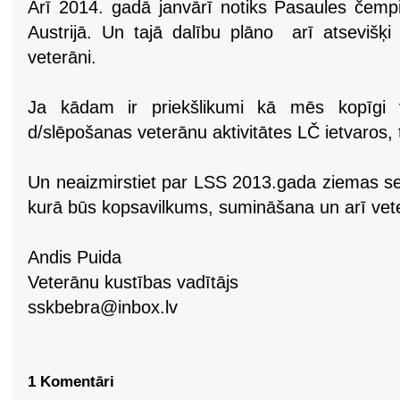
Arī 2014. gadā janvārī notiks Pasaules čempi
Austrijā. Un tajā dalību plāno arī atsevišķi
veterāni.
Ja kādam ir priekšlikumi kā mēs kopīgi va
d/slēpošanas veterānu aktivitātes LČ ietvaros, t
Un neaizmirstiet par LSS 2013.gada ziemas 
kurā būs kopsavilkums, sumināšana un arī vet
Andis Puida
Veterānu kustības vadītājs
sskbebra@inbox.lv
1 Komentāri