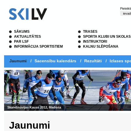
Pieteik
SĀKUMS
TRASES
AKTUALITĀTES
SPORTA KLUBI UN SKOLAS
PAR LSF
INSTRUKTORI
INFORMĀCIJA SPORTISTIEM
KALNU SLĒPOŠANA
Jaunumi
/
Sacensību kalendārs
/
Rezultāti
/
Izlases spo
Skandināvijas Kauss 2012, Madona
Jaunumi