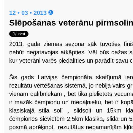
12 • 03 • 2013
Slēpošanas veterānu pirmsoli
2013. gada ziemas sezona sāk tuvoties fini
nebūt negatavojas atkāpties. Vēl būs dažas s
kur veterāni varēs piedalīties un parādīt savu 
Šis gads Latvijas čempionāta skatījumā ie
rezultātu vērtēšanas sistēmā, jo nebija vairs gr
vienam dalībniekam , bet tika pielietots vecu
ir mazāk čempionu un medaļnieku, bet ir kopā
klasiskajā stila solī , slidsolī un 15km k
čempiones sievietēm 2,5km klasikā, slidā un 5
posmā aprēķinot rezultātus nepamanījām kļū