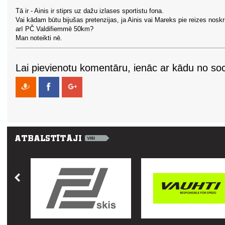
Tā ir - Ainis ir stiprs uz dažu izlases sportistu fona.
Vai kādam būtu bijušas pretenzijas, ja Ainis vai Mareks pie reizes noskr
arī PČ Valdifiemmē 50km?
Man noteikti nē.
Lai pievienotu komentāru, ienāc ar kādu no soci