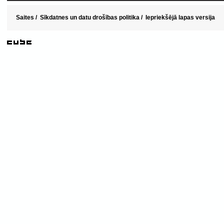
Saites
/
Sīkdatnes un datu drošības politika
/
Iepriekšējā lapas versija