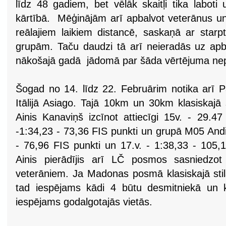
līdz 48 gadiem, bet vēlāk skaitļi tika labot
kārtībā. Mēģinājām arī apbalvot veterānus un
reālajiem laikiem distancē, saskaņā ar star
grupām. Taču daudzi tā arī neieradās uz ap
nākošajā gadā jādomā par šāda vērtējuma ne
Šogad no 14. līdz 22. Februārim notika arī 
Itālijā Asiago. Tajā 10km un 30km klasiskajā 
Ainis Kanaviņš izcīnot attiecīgi 15v. - 29.4
-1:34,23 - 73,36 FIS punkti un grupā M05 Andis
- 76,96 FIS punkti un 17.v. - 1:38,33 - 105,
Ainis pierādījis arī LČ posmos sasniedzot
veterāniem. Ja Madonas posmā klasiskajā stil
tad iespējams kādi 4 būtu desmitniekā un 
iespējams godalgotajās vietās.