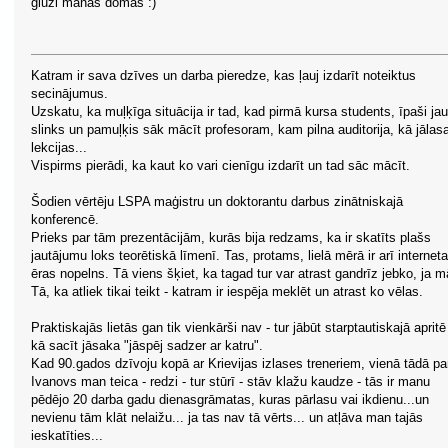
gluži manas domas :)
Katram ir sava dzīves un darba pieredze, kas ļauj izdarīt noteiktus
secinājumus.
Uzskatu, ka muļķīga situācija ir tad, kad pirmā kursa students, īpaši jau
slinks un pamuļķis sāk mācīt profesoram, kam pilna auditorija, kā jālas
lekcijas...
Vispirms pierādi, ka kaut ko vari cienīgu izdarīt un tad sāc mācīt.
Šodien vērtēju LSPA maģistru un doktorantu darbus zinātniskajā
konferencē.
Prieks par tām prezentācijām, kurās bija redzams, ka ir skatīts plašs
jautājumu loks teorētiskā līmenī. Tas, protams, lielā mērā ir arī interneta
ēras nopelns. Tā viens šķiet, ka tagad tur var atrast gandrīz jebko, ja m
Tā, ka atliek tikai teikt - katram ir iespēja meklēt un atrast ko vēlas.
Praktiskajās lietās gan tik vienkārši nav - tur jābūt starptautiskajā apritē
kā sacīt jāsaka "jāspēj sadzer ar katru".
Kad 90.gados dzīvoju kopā ar Krievijas izlases treneriem, vienā tādā par
Ivanovs man teica - redzi - tur stūrī - stāv klažu kaudze - tās ir manu
pēdējo 20 darba gadu dienasgrāmatas, kuras pārlasu vai ikdienu...un
nevienu tām klāt nelaižu... ja tas nav tā vērts... un atļāva man tajās
ieskatīties...