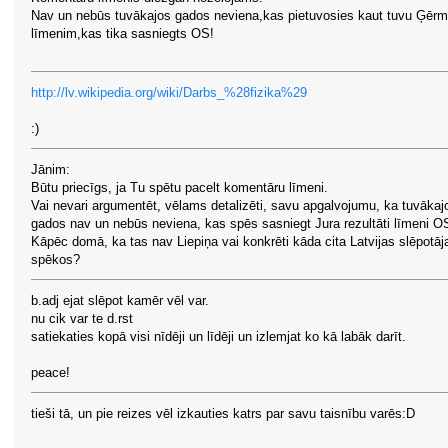
Nav un nebūs tuvākajos gados neviena,kas pietuvosies kaut tuvu Ģēr
līmenim,kas tika sasniegts OS!
http://lv.wikipedia.org/wiki/Darbs_%28fizika%29
:)
Jānim:
Būtu priecīgs, ja Tu spētu pacelt komentāru līmeni.
Vai nevari argumentēt, vēlams detalizēti, savu apgalvojumu, ka tuvākaj
gados nav un nebūs neviena, kas spēs sasniegt Jura rezultāti līmeni OS
Kāpēc domā, ka tas nav Liepiņa vai konkrēti kāda cita Latvijas slēpotāj
spēkos?
b.adj ejat slēpot kamēr vēl var.
nu cik var te d.rst
satiekaties kopā visi nīdēji un līdēji un izlemjat ko kā labāk darīt.
peace!
tieši tā, un pie reizes vēl izkauties katrs par savu taisnību varēs:D