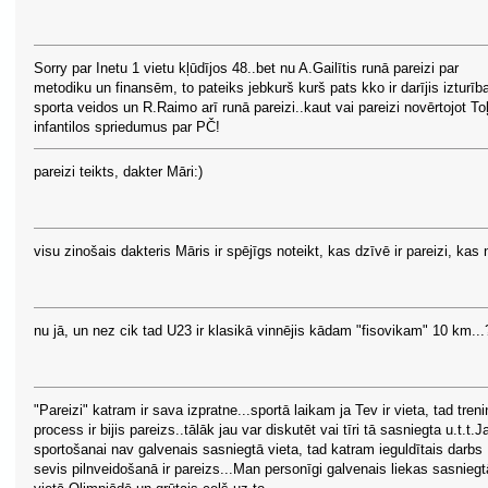
Sorry par Inetu 1 vietu kļūdījos 48..bet nu A.Gailītis runā pareizi par
metodiku un finansēm, to pateiks jebkurš kurš pats kko ir darījis izturīb
sporta veidos un R.Raimo arī runā pareizi..kaut vai pareizi novērtojot To
infantilos spriedumus par PČ!
pareizi teikts, dakter Māri:)
visu zinošais dakteris Māris ir spējīgs noteikt, kas dzīvē ir pareizi, kas 
nu jā, un nez cik tad U23 ir klasikā vinnējis kādam "fisovikam" 10 km...
"Pareizi" katram ir sava izpratne...sportā laikam ja Tev ir vieta, tad tren
process ir bijis pareizs..tālāk jau var diskutēt vai tīri tā sasniegta u.t.t.J
sportošanai nav galvenais sasniegtā vieta, tad katram ieguldītais darbs
sevis pilnveidošanā ir pareizs...Man personīgi galvenais liekas sasniegt