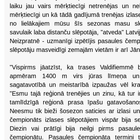
laiku jau vairs mērķtiecīgi netrenējas un n
mērķtiecīgi un kā tādā gadījumā trenējas izlase
no lielākajiem mūsu šīs sezonas masu sl
savulaik laba distanču slēpotāja, "atveda" Latvi
Neizpratnē - uzmanīgi izpētījis pasaules čem
slēpotāju masveidīgi zemajām vietām ir arī Jā
"Vispirms jāatzīst, ka trases Valdifiemmē b
apmēram 1400 m virs jūras līmeņa un t
sagatavotībā un meistarībā izpaužas vēl kra
"Esmu tajā reģionā trenējies un zinu, kā tur i
tamlīdzīgā reģionā prasa īpašu gatavošano
Neesmu tik bieži šosezon saticies ar izlasi u
čempionāts izlases slēpotājiem vispār bija 
Diezin vai prātīgi bija neilgi pirms pasaul
čempionātu. Pasaules čempionāta termiņi 