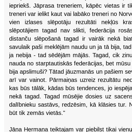
iepriekš. Jāprasa treneriem, kāpēc vietas ir 
treneri var ielikt kaut vai labāko treneri no Norv
vien izlases slēpotāju rezultāti nekļūs kras
slēpotājiem tagad nav slikti, federācija ros
distanču slēpošanā tagad ir vairāk nekā bia
savulaik paši meklējām naudu un ja tā bija, t
ja nebija - tad sēdējām mājās. Tagad, cik zin
nauda no starptautiskās federācijas, bet mūsu l
bija apslimuši? Tātad jāuzmanās un pašiem sev a
arī var vainot. Pārmaiņas uzreiz rezultātu ne
kas būs tālāk, kādas būs tendences, jo iespējas 
nekā tagad. Tagad mūsējie dosies uz sacens
dalībnieku sastāvs, redzēsim, kā klāsies tur.
būt tik zemās vietās."
Jāņa Hermaņa teiktajam var piebilst tikai vienu 