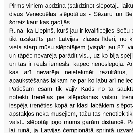
Pirms viņiem apdzina (salīdzinot slēpotāju la
divus Venecuēlas slēpotājus - Sēzaru un Be
šoreiz kaut kas gadījās.
Runā, ka Liepiņš, kurš jau ir kvalificējies Soč
tikt uzskatīts par Latvijas izlases līderi, no 
vieta starp mūsu slēpotājiem (vispār jau 87. viet
un tāpēc nevarēja parādīt visu, uz ko bija spējīgs
un tas ir reāls iemesls, kāpēc nenoslēpoja. Arī
kas arī nevarēja neietekmēt rezultātus
apaukstēšanās laikam ne par ko labu arī nelieci
Patiešām esam tik vāji? Kāds no tā saukta
noteikti trenējas pie slēpošanas valstu tr
iespēja trenēties kopā ar klasi labākiem slēpo
apstākļos nekā mūsējiem, taču tas nenotiek tik
valstu slēpotāji joņo mums garām distancē. P
lai runā, ja Latvijas čempionātā sprintā uzva