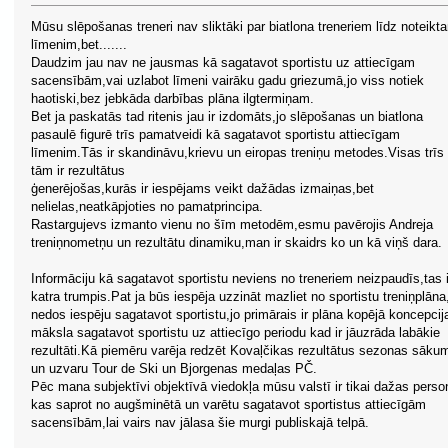
Mūsu slēpošanas treneri nav sliktāki par biatlona treneriem līdz noteikt
līmenim,bet.......
Daudzim jau nav ne jausmas kā sagatavot sportistu uz attiecīgam
sacensībām,vai uzlabot līmeni vairāku gadu griezumā,jo viss notiek
haotiski,bez jebkāda darbības plāna ilgtermiņam.
Bet ja paskatās tad ritenis jau ir izdomāts,jo slēpošanas un biatlona
pasaulē figurē trīs pamatveidi kā sagatavot sportistu attiecīgam
līmenim.Tās ir skandināvu,krievu un eiropas treniņu metodes.Visas trīs
tām ir rezultātus
ģenerējošas,kurās ir iespējams veikt dažādas izmaiņas,bet
nelielas,neatkāpjoties no pamatprincipa.
Rastargujevs izmanto vienu no šīm metodēm,esmu pavērojis Andreja
treniņnometņu un rezultātu dinamiku,man ir skaidrs ko un kā viņš dara.
Informāciju kā sagatavot sportistu neviens no treneriem neizpaudīs,tas i
katra trumpis.Pat ja būs iespēja uzzināt mazliet no sportistu treniņplāna
nedos iespēju sagatavot sportistu,jo primārais ir plāna kopējā koncepcij
māksla sagatavot sportistu uz attiecīgo periodu kad ir jāuzrāda labākie
rezultāti.Kā piemēru varēja redzēt Kovaļčikas rezultātus sezonas sāku
un uzvaru Tour de Ski un Bjorgenas medaļas PČ.
Pēc mana subjektīvi objektīvā viedokļa mūsu valstī ir tikai dažas pers
kas saprot no augšminētā un varētu sagatavot sportistus attiecīgām
sacensībām,lai vairs nav jālasa šie murgi publiskajā telpā.