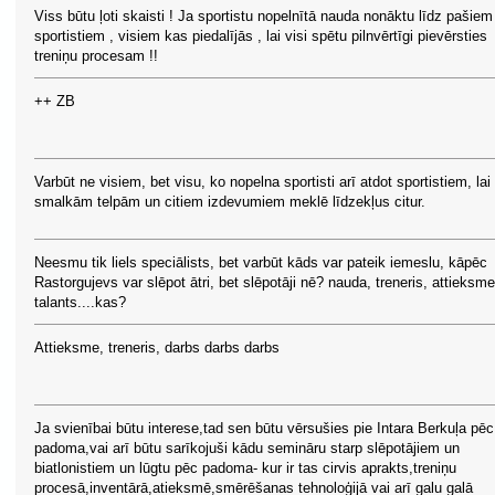
Viss būtu ļoti skaisti ! Ja sportistu nopelnītā nauda nonāktu līdz pašiem
sportistiem , visiem kas piedalījās , lai visi spētu pilnvērtīgi pievērsties
treniņu procesam !!
++ ZB
Varbūt ne visiem, bet visu, ko nopelna sportisti arī atdot sportistiem, lai
smalkām telpām un citiem izdevumiem meklē līdzekļus citur.
Neesmu tik liels speciālists, bet varbūt kāds var pateik iemeslu, kāpēc
Rastorgujevs var slēpot ātri, bet slēpotāji nē? nauda, treneris, attieksme
talants....kas?
Attieksme, treneris, darbs darbs darbs
Ja svienībai būtu interese,tad sen būtu vērsušies pie Intara Berkuļa pēc
padoma,vai arī būtu sarīkojuši kādu semināru starp slēpotājiem un
biatlonistiem un lūgtu pēc padoma- kur ir tas cirvis aprakts,treniņu
procesā,inventārā,atieksmē,smērēšanas tehnoloģijā vai arī galu galā