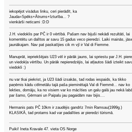
iekopējot visādus linku, ceri pierādīt, ka
Jauda=Spēks+Ātrums+Izturība... ?
vienkārši neticami :D:D
J.H. viedoklis par PČ ir 0 vērtībā. Pašam nav bijuši nekādi rezultāti, lai
komentētu un dalītos ar savu 15 gadus veco pieredzi. Laiki mainās, jās
jaunākajam. Nav pat paskatījies cik m vjl ir Val di Fiemme.
Manuprāt, iepriekšējais U23 vēl ir pārāk jauns, lai spriestu par J.H. pier
un viedokļa vērtību. Un pārāk nepieredzējis, lai atļautos šādi izteikt sav
viedokli :)
nu var tkai piekrist, ja U23 šādi izsakās, tad rodas iespaids, ka tikko
paņēmis kādu cēlmetālu tajā paša pieminētajā Val di Fiemmē... nav ko
lekties, domāju, ka no visiem var ko mācīties un galu galā jau nekā lab
par šamo, Ģērmani un Paipalu jau pagaidām nav bijis....
Hermanis pats PČ 10km ir zaudējis gandrīz 7min Ramsau(1999g.)
KLASIKĀ, tad protams kad var padalīties ar pieredzi tūrismā.
Puiki! Ineta Kravale 47. vieta OS Norge