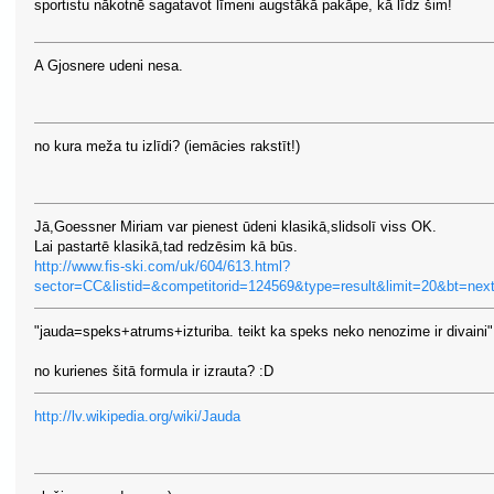
sportistu nākotnē sagatavot līmeni augstākā pakāpe, kā līdz šim!
A Gjosnere udeni nesa.
no kura meža tu izlīdi? (iemācies rakstīt!)
Jā,Goessner Miriam var pienest ūdeni klasikā,slidsolī viss OK.
Lai pastartē klasikā,tad redzēsim kā būs.
http://www.fis-ski.com/uk/604/613.html?
sector=CC&listid=&competitorid=124569&type=result&limit=20&bt=nex
"jauda=speks+atrums+izturiba. teikt ka speks neko nenozime ir divaini"
no kurienes šitā formula ir izrauta? :D
http://lv.wikipedia.org/wiki/Jauda