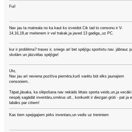
Fui!
Nav jau ta matreala no ka kaut ko izveidot.Cik tad to censonu ir V-
14,16,18,ar meitenem ir vel trakak,ja javed 13 gadiga,,uz PC.
kur ir problēma? trases ir, sniegs arī bet spējīgu sportistu nav. jābrauc p
skolām un jāizvēlas spējīgie!
UIo,
Nav jau arī neviena pozitīva piemēra,kurš varētu būt elks jaunajiem
censoņiem..
Tāpat,jāsaka, ka slēpošana nav nekāds lētais sporta veids,un,ja vecāki
nespēj sagādāt inventāru,smērus utt., konkurēt ir diezgan grūti - pat ja e
labāks par citiem!
Kas tiem spejigajiem pirks inventaru,un vedis uz treniniem