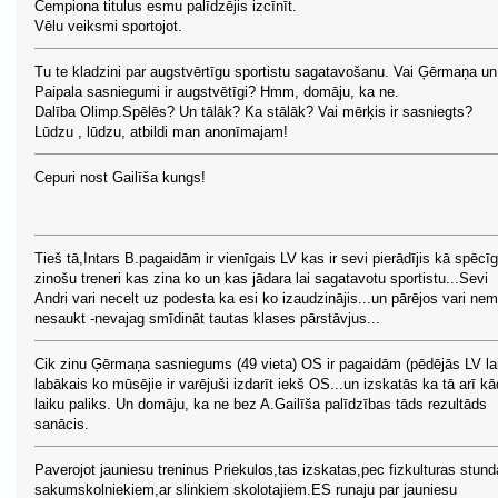
Čempiona titulus esmu palīdzējis izcīnīt.
Vēlu veiksmi sportojot.
Tu te kladzini par augstvērtīgu sportistu sagatavošanu. Vai Ģērmaņa un
Paipala sasniegumi ir augstvētīgi? Hmm, domāju, ka ne.
Dalība Olimp.Spēlēs? Un tālāk? Ka stālāk? Vai mērķis ir sasniegts?
Lūdzu , lūdzu, atbildi man anonīmajam!
Cepuri nost Gailīša kungs!
Tieš tā,Intars B.pagaidām ir vienīgais LV kas ir sevi pierādījis kā spēcīg
zinošu treneri kas zina ko un kas jādara lai sagatavotu sportistu...Sevi
Andri vari necelt uz podesta ka esi ko izaudzinājis...un pārējos vari ne
nesaukt -nevajag smīdināt tautas klases pārstāvjus...
Cik zinu Ģērmaņa sasniegums (49 vieta) OS ir pagaidām (pēdējās LV la
labākais ko mūsējie ir varējuši izdarīt iekš OS...un izskatās ka tā arī k
laiku paliks. Un domāju, ka ne bez A.Gailīša palīdzības tāds rezultāds
sanācis.
Paverojot jauniesu treninus Priekulos,tas izskatas,pec fizkulturas stun
sakumskolniekiem,ar slinkiem skolotajiem.ES runaju par jauniesu