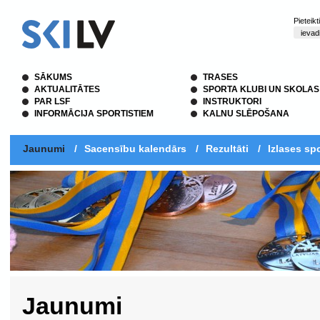
Pieteik
SĀKUMS
TRASES
AKTUALITĀTES
SPORTA KLUBI UN SKOLAS
PAR LSF
INSTRUKTORI
INFORMĀCIJA SPORTISTIEM
KALNU SLĒPOŠANA
Jaunumi
/
Sacensību kalendārs
/
Rezultāti
/
Izlases spo
Jaunumi