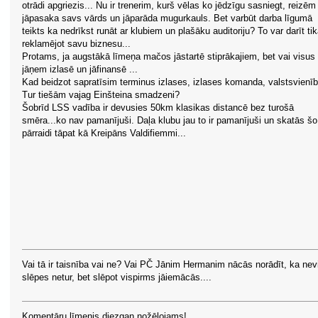
otrādi apgriezis... Nu ir trenerim, kurš vēlas ko jēdzīgu sasniegt, reizēm
jāpasaka savs vārds un jāparāda mugurkauls. Bet varbūt darba līgumā
teikts ka nedrīkst runāt ar klubiem un plašāku auditoriju? To var darīt tik
reklamējot savu biznesu...
Protams, ja augstākā līmeņa mačos jāstartē stiprākajiem, bet vai visus
jāņem izlasē un jāfinansē ...
Kad beidzot sapratīsim terminus izlases, izlases komanda, valstsvienī
Tur tiešām vajag Einšteina smadzeni?
Šobrīd LSS vadība ir devusies 50km klasikas distancē bez turošā
smēra...ko nav pamanījuši. Daļa klubu jau to ir pamanījuši un skatās š
pārraidi tāpat kā Kreipāns Valdifiemmi...
Vai tā ir taisnība vai ne? Vai PČ Jānim Hermanim nācās norādīt, ka nev
slēpes netur, bet slēpot vispirms jāiemācās....
Komentāru līmenis diezgan nožēlojams!