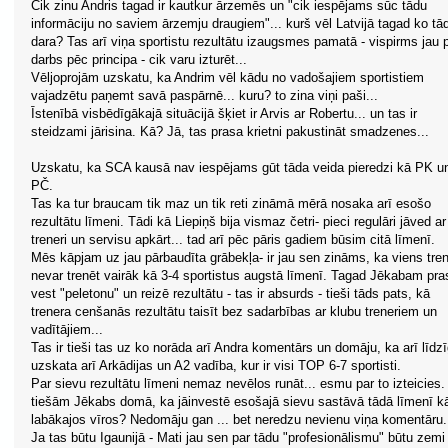
Cik zinu Andris tagad ir kautkur ārzemēs un "cik iespējams sūc tādu
informāciju no saviem ārzemju draugiem"... kurš vēl Latvijā tagad ko tā
dara? Tas arī viņa sportistu rezultātu izaugsmes pamatā - vispirms jau 
darbs pēc principa - cik varu izturēt...
Vēljoprojām uzskatu, ka Andrim vēl kādu no vadošajiem sportistiem
vajadzētu paņemt savā paspārnē... kuru? to zina viņi paši...
Īstenībā visbēdīgākajā situācijā šķiet ir Arvis ar Robertu... un tas ir
steidzami jārisina. Kā? Jā, tas prasa krietni pakustināt smadzenes...
Uzskatu, ka SCA kausā nav iespējams gūt tāda veida pieredzi kā PK u
PČ.
Tas ka tur braucam tik maz un tik reti zināmā mērā nosaka arī esošo
rezultātu līmeni. Tādi kā Liepiņš bija vismaz četri- pieci regulāri jāved ar
treneri un servisu apkārt... tad arī pēc pāris gadiem būsim citā līmenī.
Mēs kāpjam uz jau pārbaudīta grābekļa- ir jau sen zināms, ka viens tren
nevar trenēt vairāk kā 3-4 sportistus augstā līmenī. Tagad Jēkabam pra
vest "peletonu" un reizē rezultātu - tas ir absurds - tieši tāds pats, kā
trenera cenšanās rezultātu taisīt bez sadarbības ar klubu treneriem un
vadītājiem...
Tas ir tieši tas uz ko norāda arī Andra komentārs un domāju, ka arī līdzī
uzskata arī Arkādijas un A2 vadība, kur ir visi TOP 6-7 sportisti.
Par sievu rezultātu līmeni nemaz nevēlos runāt... esmu par to izteicies.
tiešām Jēkabs domā, ka jāinvestē esošajā sievu sastāvā tādā līmenī k
labākajos vīros? Nedomāju gan ... bet neredzu nevienu viņa komentāru.
Ja tas būtu Igaunijā - Mati jau sen par tādu "profesionālismu" būtu zemi