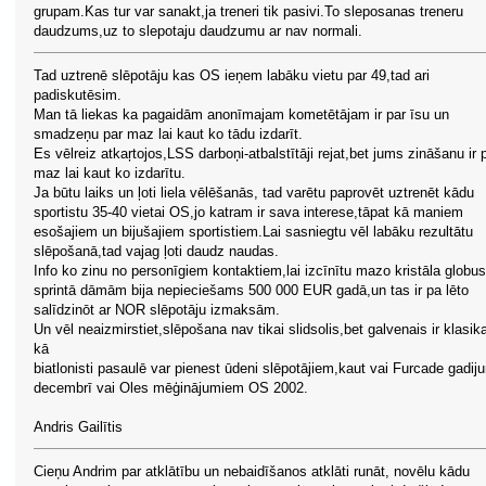
grupam.Kas tur var sanakt,ja treneri tik pasivi.To sleposanas treneru
daudzums,uz to slepotaju daudzumu ar nav normali.
Tad uztrenē slēpotāju kas OS ieņem labāku vietu par 49,tad ari
padiskutēsim.
Man tā liekas ka pagaidām anonīmajam kometētājam ir par īsu un
smadzeņu par maz lai kaut ko tādu izdarīt.
Es vēlreiz atkaŗtojos,LSS darboņi-atbalstītāji rejat,bet jums zināšanu ir 
maz lai kaut ko izdarītu.
Ja būtu laiks un ļoti liela vēlēšanās, tad varētu paprovēt uztrenēt kādu
sportistu 35-40 vietai OS,jo katram ir sava interese,tāpat kā maniem
esošajiem un bijušajiem sportistiem.Lai sasniegtu vēl labāku rezultātu
slēpošanā,tad vajag ļoti daudz naudas.
Info ko zinu no personīgiem kontaktiem,lai izcīnītu mazo kristāla globu
sprintā dāmām bija nepieciešams 500 000 EUR gadā,un tas ir pa lēto
salīdzinōt ar NOR slēpotāju izmaksām.
Un vēl neaizmirstiet,slēpošana nav tikai slidsolis,bet galvenais ir klasik
kā
biatlonisti pasaulē var pienest ūdeni slēpotājiem,kaut vai Furcade gadij
decembrī vai Oles mēģinājumiem OS 2002.
Andris Gailītis
Cieņu Andrim par atklātību un nebaidīšanos atklāti runāt, novēlu kādu