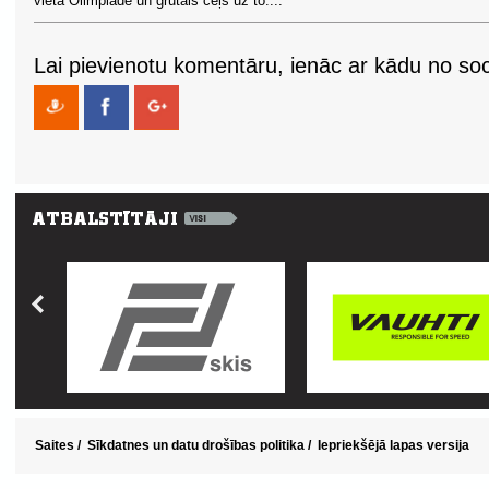
vietā Olimpiādē un grūtais ceļš uz to....
Lai pievienotu komentāru, ienāc ar kādu no soci
Saites
/
Sīkdatnes un datu drošības politika
/
Iepriekšējā lapas versija