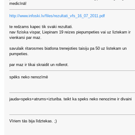
medicīnā!
http://www.infoski.lv/files/rezultati_vfs_16_07_2011.pdf
te redzams kapec tik svaki rezultati.
nav fiziska vispar, Liepinam 19 reizes piepumpeties vai uz liztekam ir
vienkarsi par maz.
savulaik ritarosmes biatlona trenejoties taisiju pa 50 uz listekam un
pumpeties.
par maz ir tikai skraidit un rollerot.
spēks neko nenozīmē
jauda=speks+atrums+izturiba. teikt ka speks neko nenozime ir divaini
Vīriem tās bija līdztekas. ;)