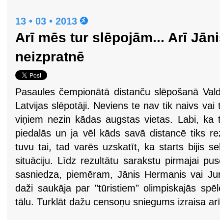
13 • 03 • 2013
Arī mēs tur slēpojām... Arī Jā
neizpratnē
Pasaules čempionātā distanču slēpošanā Valdif
Latvijas slēpotāji. Neviens te nav tik naivs vai ti
viņiem nezin kādas augstas vietas. Labi, ka 
piedalās un ja vēl kāds savā distancē tiks re
tuvu tai, tad varēs uzskatīt, ka starts bijis 
situāciju. Līdz rezultātu sarakstu pirmajai pu
sasniedza, piemēram, Jānis Hermanis vai Jur
daži saukāja par "tūristiem" olimpiskajās spēlē
tālu. Turklāt dažu censoņu sniegums izraisa arī 