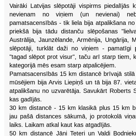
Vairāki Latvijas slēpotāji vispirms piedalījās 
nevienam no viņiem (un nevienai) nebi
pamatsacensībās - tik liela bija atpalikšana 
priekšā bija tādu distanču slēpošanas "lielva
Austrālija, Jaunzēlande, Armēnija, Ungārija, M
slēpotāji, turklāt daži no viņiem - pamatīgi 
"tagad slēpot prot visur", taču arī starp tiem, k
kategorijā mēs esam starp atpalicējiem.
Pamatsacensībās 15 km distancē brīvajā stilā 
mūsējiem bija Arvis Liepiņš un tā bija 87. vie
atpalikšanu no uzvarētāja. Savukārt Roberts S
kas gadījās.
30 km distancē - 15 km klasikā plus 15 km brīv
jau pašā distances sākumā, jo protokolā viņ
laiks. Laikam atkal kaut kas atgadījās.
50 km distancē Jāni Teteri un Valdi Bodniek