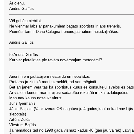
Ar cieņu,
Andris Gailītis
Vēl gribēju piebilst.
Ne vienmār labs,ar panākumiem bagāts sportists ir labs treneris.
Piemērs tam ir Dario Cologna treneris,par citiem neiedziļināšos.
Andris Gailītis
to Andris Gailītis...
Kur var pieteikties pie tavām novērotajām metodēm!?
Anonīmiem jautātājiem neatbildu un nepalīdzu.
Protams ja zini kā mani uzmeklēt,tad vari mēģināt.
Bet arī jāņem vērā tas ka sportistus kurus es konsultēju izvēlos es pats
Ar visiem kuriem man ir bijusi sadarbība rezultāti ir tikai uzlabojušies.
Man nav kauns nosaukt viņus:
Juris Ģērmanis
Jānis Paipals (Vankuveras OS sagatavoju 4 gados,kaut nekad nav bijis
slēpotājs)
Artūrs Zelčs
Viesturs Eglītis
Ja nemaldos tad no 1998 gada vismaz kādus 40 (gan jau vairāk) Latvija