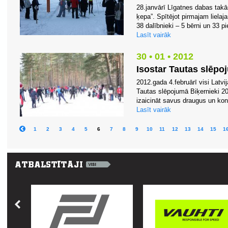
28.janvārī Līgatnes dabas takā
ķepa”. Spītējot pirmajam lielaj
38 dalībnieki – 5 bērni un 33 pi
Lasīt vairāk
30 • 01 • 2012
Isostar Tautas slēpo
2012.gada 4.februārī visi Latvija
Tautas slēpojumā Biķernieki 20
izaicināt savus draugus un konk
Lasīt vairāk
1
2
3
4
5
6
7
8
9
10
11
12
13
14
15
1