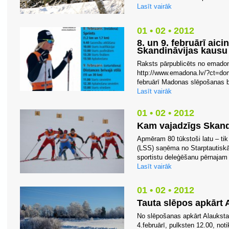
Lasīt vairāk
01 • 02 • 2012
8. un 9. februārī aici
Skandināvijas kaus
Raksts pārpublicēts no emadon
http://www.emadona.lv/?ct=do
februārī Madonas slēpošanas bā
Lasīt vairāk
01 • 02 • 2012
Kam vajadzīgs Skand
Apmēram 80 tūkstoši latu – tik
(LSS) saņēma no Starptautiskā
sportistu deleģēšanu pērnajam 
Lasīt vairāk
01 • 02 • 2012
Tauta slēpos apkārt
No slēpošanas apkārt Alauksta
4.februārī, pulksten 12.00, not