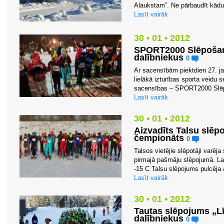
Alaukstam”. Ne pārbaudīt kādu v
Lasīt vairāk
30 • 01 • 2012
SPORT2000 Slēpošana
dalībniekus
0
Ar sacensībām piektdien 27. j
lielākā izturības sporta veid
sacensības – SPORT2000 Slēpoš
Lasīt vairāk
30 • 01 • 2012
Aizvadīts Talsu slē
čempionāts
0
Talsos vietējie slēpotāji varēj
pirmajā pašmāju slēpojumā. Lai
-15 C Talsu slēpojums pulcēja 
Lasīt vairāk
30 • 01 • 2012
Tautas slēpojums „Lī
dalībniekus
0