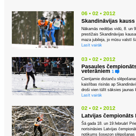
06 • 02 • 2012
Skandināvijas kauss
Nākamās nedēļas vidū, 8. un 9. 
prestižais Skandināvijas kaus
maza jubileja, jo mūsu valstī 
Lasīt vairāk
03 • 02 • 2012
Pasaules čempionāts
veterāniem
1
Cienījamie distanču slēpošanas 
kaislības risinās ap Skandināvi
droši vien tūlīt sāksies jaunas
Lasīt vairāk
02 • 02 • 2012
Latvijas čempionāts 
Šā gada 18. un 19.februārī Pr
norisināsies Latvijas čempionā
notikums šosezon slēpošanas dz