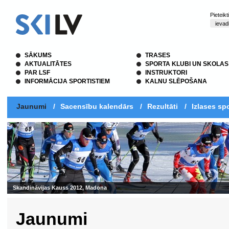
Pieteik
SĀKUMS
TRASES
AKTUALITĀTES
SPORTA KLUBI UN SKOLAS
PAR LSF
INSTRUKTORI
INFORMĀCIJA SPORTISTIEM
KALNU SLĒPOŠANA
Jaunumi
/
Sacensību kalendārs
/
Rezultāti
/
Izlases spo
Skandināvijas Kauss 2012, Madona
Jaunumi