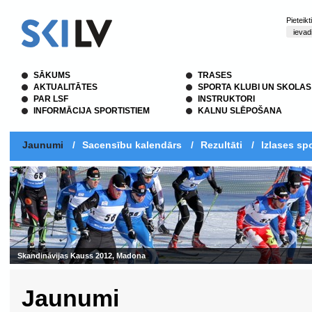
Pieteik
SĀKUMS
TRASES
AKTUALITĀTES
SPORTA KLUBI UN SKOLAS
PAR LSF
INSTRUKTORI
INFORMĀCIJA SPORTISTIEM
KALNU SLĒPOŠANA
Jaunumi
/
Sacensību kalendārs
/
Rezultāti
/
Izlases spo
Skandināvijas Kauss 2012, Madona
Jaunumi