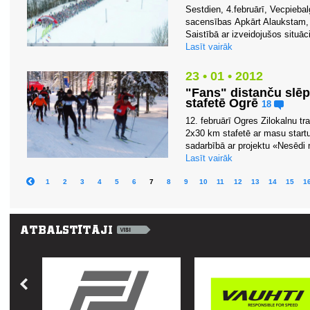
Sestdien, 4.februārī, Vecpieba
sacensības Apkārt Alaukstam, ti
Saistībā ar izveidojušos situāc
Lasīt vairāk
23 • 01 • 2012
"Fans" distanču slē
stafetē Ogrē
18
12. februārī Ogres Zilokalnu t
2x30 km stafetē ar masu start
sadarbībā ar projektu «Nesēdi 
Lasīt vairāk
1
2
3
4
5
6
7
8
9
10
11
12
13
14
15
1