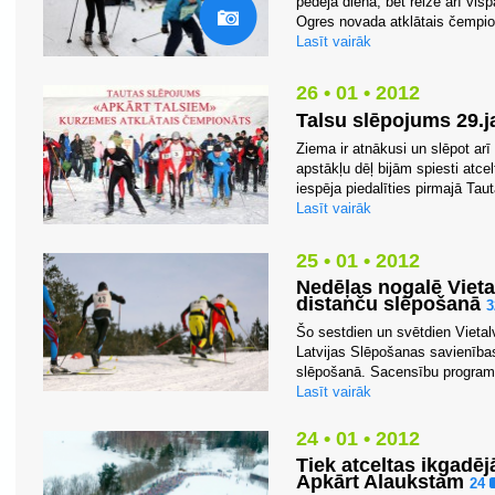
pēdējā diena, bet reizē arī vis
Ogres novada atklātais čempion
Lasīt vairāk
26 • 01 • 2012
Talsu slēpojums 29.j
Ziema ir atnākusi un slēpot arī
apstākļu dēļ bijām spiesti atc
iespēja piedalīties pirmajā Ta
Lasīt vairāk
25 • 01 • 2012
Nedēļas nogalē Vieta
distanču slēpošanā
Šo sestdien un svētdien Vietal
Latvijas Slēpošanas savienības
slēpošanā. Sacensību programm
Lasīt vairāk
24 • 01 • 2012
Tiek atceltas ikgadē
Apkārt Alaukstam
24