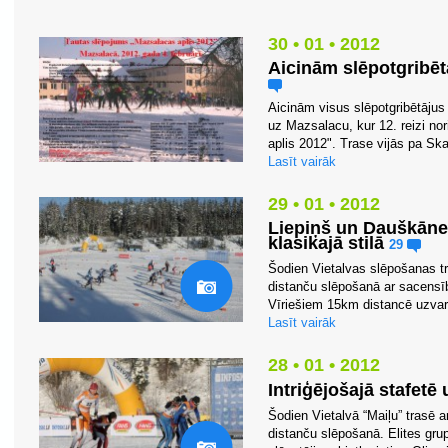
30 • 01 • 2012
Aicinām slēpotgribēt
Aicinām visus slēpotgribētājus
uz Mazsalacu, kur 12. reizi no
aplis 2012". Trase vijās pa Ska
Lasīt vairāk
29 • 01 • 2012
Liepiņš un Dauškāne
klasikajā stilā
29
Šodien Vietalvas slēpošanas tr
distanču slēpošanā ar sacensīb
Vīriešiem 15km distancē uzvaru
Lasīt vairāk
28 • 01 • 2012
Intriģējošajā stafetē
Šodien Vietalvā “Maiļu” trasē
distanču slēpošanā. Elites grup