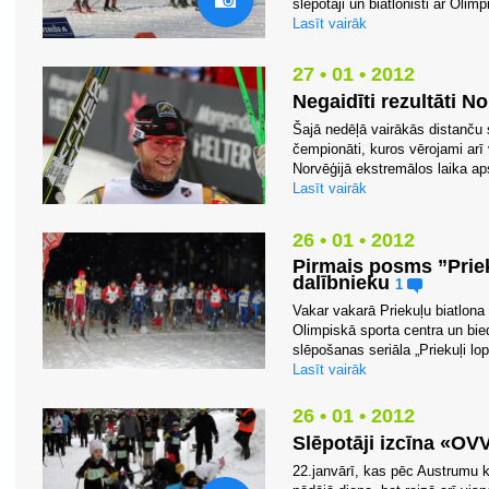
slēpotāji un biatlonisti ar Olimp
Lasīt vairāk
27 • 01 • 2012
Negaidīti rezultāti 
Šajā nedēļā vairākās distanču s
čempionāti, kuros vērojami arī v
Norvēģijā ekstremālos laika aps
Lasīt vairāk
26 • 01 • 2012
Pirmais posms ”Priek
dalībnieku
1
Vakar vakarā Priekuļu biatlon
Olimpiskā sporta centra un bied
slēpošanas seriāla „Priekuļi lo
Lasīt vairāk
26 • 01 • 2012
Slēpotāji izcīna «OV
22.janvārī, kas pēc Austrumu k