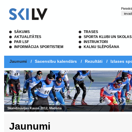
Pieteik
SĀKUMS
TRASES
AKTUALITĀTES
SPORTA KLUBI UN SKOLAS
PAR LSF
INSTRUKTORI
INFORMĀCIJA SPORTISTIEM
KALNU SLĒPOŠANA
Jaunumi
/
Sacensību kalendārs
/
Rezultāti
/
Izlases spo
Skandināvijas Kauss 2012, Madona
Jaunumi