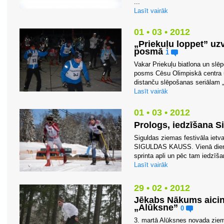
...
Lasīt vairāk
01 • 03 • 2012
„Priekuļu loppet” uz
posmā
1
Vakar Priekuļu biatlona un sl
posms Cēsu Olimpiskā centra un
distanču slēpošanas seriālam „P
Lasīt vairāk
01 • 03 • 2012
Prologs, iedzīšana S
Siguldas ziemas festivāla ietv
SIGULDAS KAUSS. Vienā dienā 
sprinta apli un pēc tam iedzīš
Lasīt vairāk
29 • 02 • 2012
Jēkabs Nākums aici
„Alūksne”
0
3. martā Alūksnes novada ziema