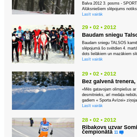
Balva 2012 3. posms - SPORT2
Alūksniešiem slēpojums notiks t
Lasīt vairāk
29 • 02 • 2012
Baudam sniegu Talsos
Baudam sniegu TALSOS kamēr vēl
slēpojumā šo svētdien 4. martā 
dots lielākiem un mazākiem slē
Lasīt vairāk
29 • 02 • 2012
Bez galvenā trenera,
«Mēs gatavojam olimpiešus ar 
desmitnieks, arī medaļa nebūtu
gadiem « Sporta Avīzei» ziņoj
Lasīt vairāk
28 • 02 • 2012
Ribakovs uzvar Somij
čempionātā
11