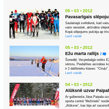
05 • 03 • 2012
Pavasarīgais slēpoj
Saulainajā svētdienā, kad vai
vairs nenotiek, aktīvākie slēpot
Kopā slēpojums pulcēja ap trīsd
Lasīt vairāk
05 • 03 • 2012
Ežu marta rallijs
2
Šonedēļ, Vecpiebalgā notiks EŽ
sērsnu. Piedalīties aicinātas
ir 2 dalībnieku klases: "Cīruļu"
Lasīt vairāk
04 • 03 • 2012
Alūksnē uzvar Paipa
Ar gulbenieša Jāņa Paipala uz
sporta centrā “Mežinieki” no
„Alūksne”, kas bija arī sacens