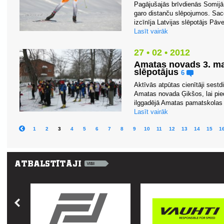
Pagājušajās brīvdienās Somijā
garo distanču slēpojumos. Sace
izcīnīja Latvijas slēpotājs Pāv
Lasīt vairāk
27 • 02 • 2012
Amatas novads 3. ma
slēpotājus
6
Aktīvās atpūtas cienītāji sestdi
Amatas novada Ģikšos, lai pied
ilggadējā Amatas pamatskolas s
Lasīt vairāk
1
2
3
4
5
6
7
8
9
10
11
12
13
14
15
1