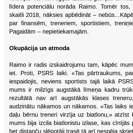
līdera potenciālu norāda Raimo. Tomēr tos, k
skaitli 2018, nāksies apbēdināt – nebūs...Kāpēc
par finansēm, treneriem, sportistiem, treniņ
Pagaidām – nepietiekamajām.
Okupācija un atmoda
Raimo ir radis izskaidrojumu tam, kāpēc mums
iet. Proti, PSRS laiki. «Tas pārtraukums, pad
iespaidojis, neviens sportists tajā laikā PSR
mums ir milzīgs augstākā līmeņa kadru trū
rezultātā nav arī augstākās klases treneru
audzinātu nākamos un nākamos. «Tas laiks ies
daļu bērnu treneri virzīja uz biatlonu,» atzīs
mums bija izcila biatlonistu izlase, kas cīnījā
bet distanču slēpotāji trasē tā arī nespēja skriet