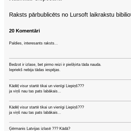
Raksts pārbublicēts no Lursoft laikrakstu bibil
20 Komentāri
Paldies, interesants raksts...
Bedzot ir izlase, bet pirmo reizi ir piešķirta tāda nauda.
Iepriekš nebija tādas iespējas.
Kādēļ visur startē tikai un vienīgi Liepiņš???
ja viņš nau tas pats labākais...
Kādēļ visur startē tikai un vienīgi Liepiņš???
ja viņš nau tas pats labākais...
Ģērmanis Latvijas izlasē ??? Kādā?