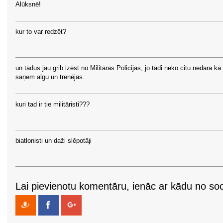
Alūksnē!
kur to var redzēt?
un tādus jau grib izēst no Militārās Policijas, jo tādi neko citu nedara kā
saņem algu un trenējas.
kuri tad ir tie militāristi???
biatlonisti un daži slēpotāji
Lai pievienotu komentāru, ienāc ar kādu no soci