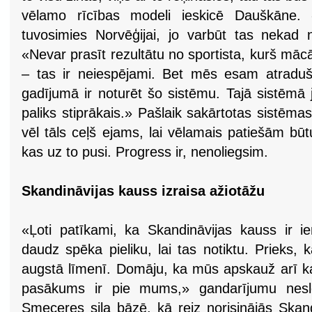
vēlamo rīcības modeli ieskicē Dauškāne.
tuvosimies Norvēģijai, jo varbūt tas nekad 
«Nevar prasīt rezultātu no sportista, kurš mācā
– tas ir neiespējami. Bet mēs esam atraduši
gadījumā ir noturēt šo sistēmu. Tajā sistēmā
paliks stiprākais.» Pašlaik sakārtotas sistēm
vēl tāls ceļš ejams, lai vēlamais patiešām bū
kas uz to pusi. Progress ir, nenoliegsim.
Skandināvijas kauss izraisa ažiotāžu
«Ļoti patīkami, ka Skandināvijas kauss ir ien
daudz spēka pieliku, lai tas notiktu. Prieks, k
augstā līmenī. Domāju, ka mūs apskauž arī ka
pasākums ir pie mums,» gandarījumu nes
Smeceres sila bāzē, kā reiz norisinājās Skand