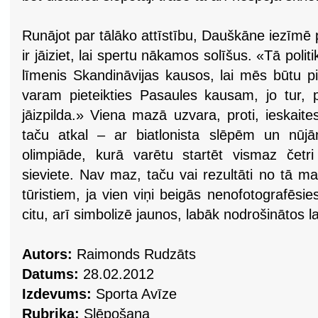
Runājot par tālāko attīstību, Dauškāne iezīmē
ir jāiziet, lai spertu nākamos solīšus. «Tā poli
līmenis Skandināvijas kausos, lai mēs būtu pi
varam pieteikties Pasaules kausam, jo tur, pr
jāizpilda.» Viena mazā uzvara, proti, ieskaite
taču atkal – ar biatlonista slēpēm un nūj
olimpiāde, kurā varētu startēt vismaz četri
sieviete. Nav maz, taču vai rezultāti no tā m
tūristiem, ja vien viņi beigās nenofotografēsie
citu, arī simbolizē jaunos, labāk nodrošinātos l
Autors:
Raimonds Rudzāts
Datums:
28.02.2012
Izdevums:
Sporta Avīze
Rubrika:
Slēpošana