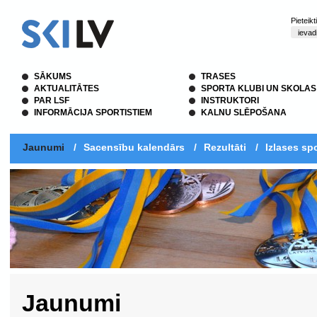
Pieteik
SĀKUMS
TRASES
AKTUALITĀTES
SPORTA KLUBI UN SKOLAS
PAR LSF
INSTRUKTORI
INFORMĀCIJA SPORTISTIEM
KALNU SLĒPOŠANA
Jaunumi
/
Sacensību kalendārs
/
Rezultāti
/
Izlases spo
Jaunumi