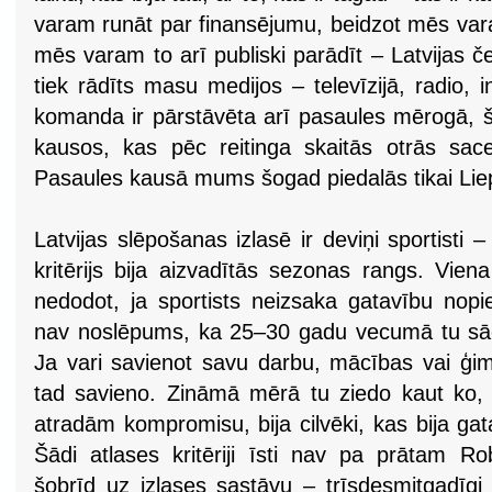
varam runāt par finansējumu, beidzot mēs vara
mēs varam to arī publiski parādīt – Latvijas
tiek rādīts masu medijos – televīzijā, radio,
komanda ir pārstāvēta arī pasaules mērogā, š
kausos, kas pēc reitinga skaitās otrās sac
Pasaules kausā mums šogad piedalās tikai Li
Latvijas slēpošanas izlasē ir deviņi sportisti –
kritērijs bija aizvadītās sezonas rangs. Vien
nedodot, ja sportists neizsaka gatavību nopi
nav noslēpums, ka 25–30 gadu vecumā tu sāc
Ja vari savienot savu darbu, mācības vai ģim
tad savieno. Zināmā mērā tu ziedo kaut ko, 
atradām kompromisu, bija cilvēki, kas bija ga
Šādi atlases kritēriji īsti nav pa prātam R
šobrīd uz izlases sastāvu – trīsdesmitgadīgi