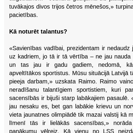
tuvākajos divos trijos četros mēnešos,» turpi
pacietības.
Kā noturēt talantus?
«Savienības vadībai, prezidentam ir nedaudz j
uz kadriem, jo tā ir tā vērtība – ne jau nauda 
un tas jau ir gadu gadiem, nedomā, kā p
apveltītākos sportistus. Mūsu situācijā Latvijā 
pieeja darbam,» uzskata Raimo. Raimo vaino
neradīšanu talantīgiem sportistiem, kuri pa
sacensībās ir bijuši starp labākajiem pasaulē. «
jau nesaku es, bet gan labākie krievu un norv
vieta jaunatnes olimpiādē tik mazai valstij kā 
līmenī tās ir lielākās sacensības,» norāda
panākumu vēlreiz. Kā vienu no LSS neiz