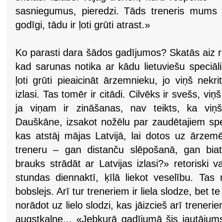
sasniegumus, pieredzi. Tāds treneris mums ir
godīgi, tādu ir ļoti grūti atrast.»
Ko parasti dara šādos gadījumos? Skatās aiz 
kad sarunas notika ar kādu lietuviešu speciāli
ļoti grūti pieaicināt ārzemnieku, jo viņš nekri
izlasi. Tas tomēr ir citādi. Cilvēks ir svešs, viņ
ja viņam ir zināšanas, nav teikts, ka viņš
Dauškāne, izsakot nožēlu par zaudētajiem spec
kas atstāj mājas Latvijā, lai dotos uz ārzem
treneru – gan distanču slēpošanā, gan bia
brauks strādāt ar Latvijas izlasi?» retoriski
stundas diennaktī, ķīlā liekot veselību. Ta
bobslejs. Arī tur treneriem ir liela slodze, bet t
norādot uz lielo slodzi, kas jāizcieš arī trene
augstkalne... «Jebkurā gadījumā šis jautājums p