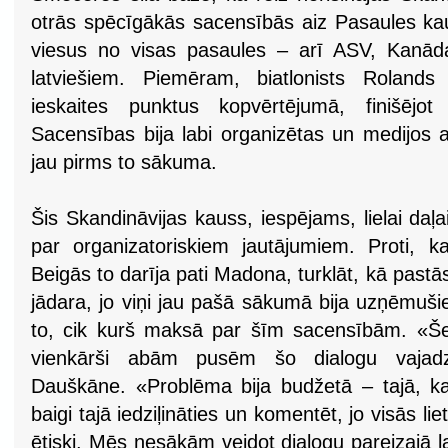
otrās spēcīgākās sacensībās aiz Pasaules kau
viesus no visas pasaules – arī ASV, Kanāda
latviešiem. Piemēram, biatlonists Rolands 
ieskaites punktus kopvērtējumā, finišējot 
Sacensības bija labi organizētas un medijos at
jau pirms to sākuma.
Šis Skandināvijas kauss, iespējams, lielai da
par organizatoriskiem jautājumiem. Proti, k
Beigās to darīja pati Madona, turklāt, kā pastā
jādara, jo viņi jau pašā sākumā bija uzņēmuši
to, cik kurš maksā par šīm sacensībām. «Šei
vienkārši abām pusēm šo dialogu vajadzē
Dauškāne. «Problēma bija budžetā – tajā, k
baigi tajā iedziļināties un komentēt, jo visās li
ētiski. Mēs nesākām veidot dialogu pareizajā la