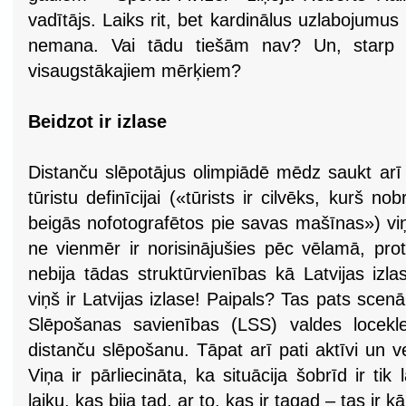
vadītājs. Laiks rit, bet kardinālus uzlabojumus
nemana. Vai tādu tiešām nav? Un, starp ci
visaugstākajiem mērķiem?
Beidzot ir izlase
Distanču slēpotājus olimpiādē mēdz saukt arī 
tūristu definīcijai («tūrists ir cilvēks, kurš n
beigās nofotografētos pie savas mašīnas») viņi
ne vienmēr ir norisinājušies pēc vēlamā, proti
nebija tādas struktūrvienības kā Latvijas izl
viņš ir Latvijas izlase! Paipals? Tas pats scenā
Slēpošanas savienības (LSS) valdes locekle,
distanču slēpošanu. Tāpat arī pati aktīvi un 
Viņa ir pārliecināta, ka situācija šobrīd ir ti
laiku, kas bija tad, ar to, kas ir tagad – tas ir 