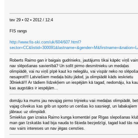
tev 29 • 02 • 2012 / 12:4
FIS rangs
http://www.fis-ski.com/uk/604/607.html?
sector=CC&listid=300091&lastname=&gender=M&firstname=&nation=L
Roberts Raimo gan ir baigais gudrinieks, jautājums tikai kāpēc viņš vair
nav slēpošanas savienībā? Un solīt pirmo desmitnieku un medaļas
olimpiādē, vai nu viņš pīpē kaut ko nelegālu, vai vispār neko no slēpoš
nesaprot!!! Latviešiem medaļa būtu jādod, ja olimpiādē kāds ieskrietu
30niekā!!! Ar tādiem līdzekļiem un iespējām kā tagad, nedomāju, ka kau
kas augstāks ir iespējām...
domāju ka mums jau nevajag pirmo trijnieku vaii medaļas olimpiādē, bet
vajag cilvekus kas grib un sporto un cenšas ko sasniegt, un labakajiem
jābrauc uz olimpiādi.
Smieklus gan izraisa Raimo kunga komentāri par Rīgas slepošanas klu
man gan īzskatās kad bija nauda to šķieda bezjedzīgi, tagad kad tās n
nav vairs intereses un nav jēgas censties.