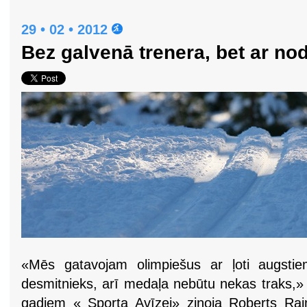
29 • 02 • 2012
Bez galvenā trenera, bet ar n
«Mēs gatavojam olimpiešus ar ļoti augsti
desmitnieks, arī medaļa nebūtu nekas traks,»
gadiem « Sporta Avīzei» ziņoja Roberts Ra