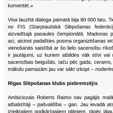
komentēt.»
Visa lauzītā dialoga pamatā bija 80 000 latu
no FIS (Starptautiskā Slēpošanas federāci
aizvadītajā pasaules čempionātā. Madonas p
aci, aicinot padalīties posma organizēšanas iet
vienošanās saistībā ar šo lielo sacensību rīkoš
ir jautājumi, uz kuriem atbildes nāk stīvi v
sacensības beigušās, taču pēc gada, cerams, 
mākslu pamazām jau var sākt izkopt – noderēs
Rīgas Slēpošanas klubs piebremzējis
Ambiciozais Roberts Raimo nav pagājis malā 
atbalstītāji – pašvaldība – gan. Jau ievadā at
izteiktajiem godkārīgajiem plāniem, tāpēc jājau