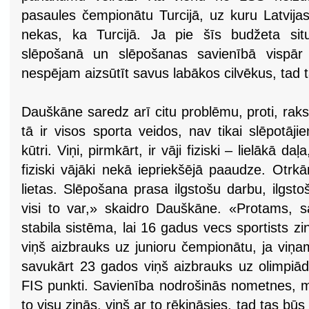
pasaules čempionātu Turcijā, uz kuru Latvijas
nekas, ka Turcijā. Ja pie šīs budžeta situ
slēpošanā un slēpošanas savienībā vispār
nespējam aizsūtīt savus labākos cilvēkus, tad t
Dauškāne saredz arī citu problēmu, proti, rak
tā ir visos sporta veidos, nav tikai slēpotāji
kūtri. Viņi, pirmkārt, ir vāji fiziski – lielākā daļ
fiziski vājāki nekā iepriekšējā paaudze. Otrkār
lietas. Slēpošana prasa ilgstošu darbu, ilgs
visi to var,» skaidro Dauškāne. «Protams, sa
stabila sistēma, lai 16 gadus vecs sportists 
viņš aizbrauks uz junioru čempionātu, ja viņa
savukārt 23 gados viņš aizbrauks uz olimpiād
FIS punkti. Savienība nodrošinās nometnes, m
to visu zinās, viņš ar to rēķināsies, tad tas bū