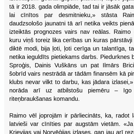
tā ir 2018. gada olimpiāde, tad tai ir jāsāk gat
lai cīnītos par desmitnieku,» stāsta Ra
daudzsološo jaunatni tā arī netika veikts pienā
izteiktās prognozes vairs nav reālas. Raim
kuru viņš toreiz lika cerības un kuras pārstāvji
diktē modi, bija ļoti, ļoti cerīga un talantīga, 
netika ieguldīts pietiekams darbs. Piedurknes bij
Sproģis, Dainis Vuškāns un pat Ilmārs Bric
šobrīd vairs nestrādā ar tādām finansēm kā pi
klubs nevar vilkt to darbu, kas jādara izlasei
norāda arī uz atbilstošu piemēru – Ig
riteņbraukšanas komandu.
Raimo vēl joprojām ir pārliecināts, ka, radot 
latvieši var cīnīties par augstām vietām. «Ja 
Krievijas vai Norvēģijas izlases, gan jau arī rez