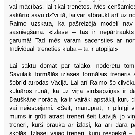
vai mācības, lai tikai trenētos. Mēs cenšamie
sakārto savu dzīvi tā, lai var atbraukt arī u
Raimo uzskata, ka pašreizējā modelī nav
sasniegšana. «Izlase – tas ir nepārtrauk
garumā! Tad mēs varam sacensties ar norvē
Individuāli trenēties klubā – tā ir utopija!»
Lai sāktu domāt par tālāko, noderētu tomēr
Savulaik formālās izlases formālais treneris 
šobrīd atrodas Vācijā. Lai arī Raimo šo cilvēku a
kuluāros runā, ka uz viņa sirdsapziņas ir da
Dauškāne norāda, ka ir vairāki apstākļi, kuru dēļ
vai neiespējami. «Šeit, manuprāt, ir pilnīgi 
mums ir grūti atrast treneri šeit Latvijā, jo v
treneri, kurš braukā ar izlasi, kā arī dara 
skolās. Izlasei vajag treneri, kuru respektē – 