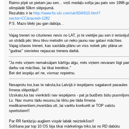
Raimo pīpē un pietam jau sen... viņš medaļu solīja jau pats sev 1998.g
olimpiādē 50km slēpojumā.
Rezultāts ir te
http://www.fis-ski.com/uk/604/610.html?
sector=CC&raceid=1282
P.S. Mazo bleķi jau gan dabūja...
Vajag treneri no citurienes nevis no LAT, jo te vietējie jau sen ir ierūsēju
un strādā pēc tēvu tēvu metodm un neko jaunu nav gatavi mācīties.
Vajag izlases treneri, kas sastāda plānu un viss notiek pēc plāna un
"gudras" sievietes nejaucas trenera darbā.
''Ja mēs viņiem nemaksājam kārtīgu algu, mēs viņiem nevaram lūgt pa
darbu vai mācības, lai tikai trenētos.''
Bet dot iespēju arī ne, vismaz nopietnu.
Nesaprotu tos,kas te raksta,ka Latvijā ir iespējams sagatavot pasaules
līmeņa slēpotāju!!
Uzskatu,ka tas vienkārši nav iespējams - pat ja budžets būtu pusmiljon
Ls. Nav mums tādu resursu,lai tiktu pie tāda līmeņa
medikamentiem,inventāra utt.,lai varētu konkurēt ar TOP valstu
sportistiem!!
Par RR fantāziju augļiem vispār labāk neizteikšos!!
Solīšana par top 10 OS bija tikai mārketinga triks,lai no RD dabūtu