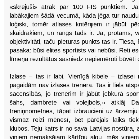
«skrējuši» ātrāk par 100 FIS punktiem. Ja
labākajiem šādā vecumā, kāda jēga tur naudu 
loģiski, tomēr atlases kritērijiem ir jābūt 
skaidrākiem, un rangs tāds ir. Jā, protams, v
objektivitāti, taču pieturas punkts tas ir. Tiesa,
pasaka: būsi elites sportists vai nebūsi. Reti e
līmeņa rezultātus sasniedz nepiemēroti būvēti c
Izlase – tas ir labi. Vienīgā ķibele – izlas
pagaidām nav izlases trenera. Tas ir liels ats
sacensībās, jo trenerim ir jābūt jebkurā spor
šahs, dambrete vai volejbols,» atklāj Da
treniņnometnes, tāpat izbraucieni uz ārzemju
vismaz reizi mēnesī, bet pārējais laiks tiek
klubos. Teju katrs ir no sava Latvijas nostūra,
viņiem nemaksājam kārtīgu algu, mēs viņie