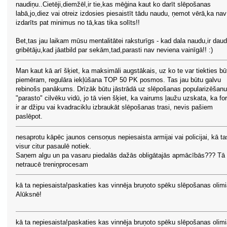
naudiņu..Cietēji,diemžēl,ir tie,kas mēģina kaut ko darīt slēpošanas
labā,jo,diez vai otreiz izdosies piesaistīt tādu naudu, ņemot vērā,ka nav
izdarīts pat minimus no tā,kas tika solīts!!
Bet,tas jau laikam mūsu mentalitātei raksturīgs - kad dala naudu,ir dau
gribētāju,kad jāatbild par sekām,tad,parasti nav neviena vainīgā!! :)
Man kaut kā arī šķiet, ka maksimāli augstākais, uz ko te var tiekties bū
piemēram, regulāra iekļūšana TOP 50 PK posmos. Tas jau būtu galvu
rebinošs panākums. Drīzāk būtu jāstrādā uz slēpošanas popularizēšanu
"parasto" cilvēku vidū, jo tā vien šķiet, ka vairums ļaužu uzskata, ka fo
ir ar džipu vai kvadraciklu izbraukāt slēpošanas trasi, nevis pašiem
paslēpot.
nesaprotu kāpēc jaunos censoņus nepiesaista armijai vai policijai, kā ta
visur citur pasaulē notiek.
Saņem algu un pa vasaru piedalās dažās obligātajās apmācībās??? Tā 
netraucē treniņprocesam
kā ta nepiesaista!paskaties kas vinnēja bruņoto spēku slēpošanas olim
Alūksnē!
kā ta nepiesaista!paskaties kas vinnēja bruņoto spēku slēpošanas olim